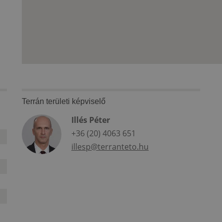
Terrán területi képviselő
Illés Péter
+36 (20) 4063 651
illesp@terranteto.hu