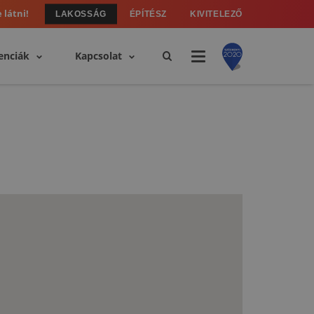
 látni!
LAKOSSÁG
ÉPÍTÉSZ
KIVITELEZŐ
enciák
Kapcsolat
d