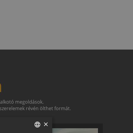
n
t alkotó megoldások.
zerelemek révén ölthet formát.
×