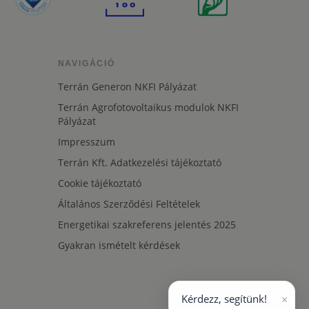
NAVIGÁCIÓ
Terrán Generon NKFI Pályázat
Terrán Agrofotovoltaikus modulok NKFI
Pályázat
Impresszum
Terrán Kft. Adatkezelési tájékoztató
Cookie tájékoztató
Általános Szerződési Feltételek
Energetikai szakreferens jelentés 2025
Gyakran ismételt kérdések
×
Kérdezz, segítünk!