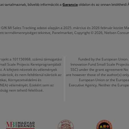
okat tartalmaznak, bővebb információt a
Garancia
oldalon és az onnan letölthető Á
 GfK MI Sales Tracking adatai alapján a 2025. március és 2026 február között
tett termékmennyiséget tekintve, Panelmarket, Copyright © 2026, Nielsen Consu
a projekt a 101156968. számú támogatási
Funded by the European Union. 
mall Scale Projects Keretprogramjából
Innovation Fund Small Scale Proje
t. A kifejtett nézetek és vélemények
SSC) under the grant agreement No
ükrözik, és nem feltétlenül tükrözik az
are however those of the author(s) only
tikai, Környezetvédelmi és
European Union or the Europea
CINEA) véleményét. Ezekért sem az
Executive Agency. Neither the Europe
tóság nem tehető felelőssé.