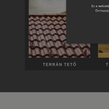
Ez a webolda
Ön hozzáj
TERRÁN TETŐ
T