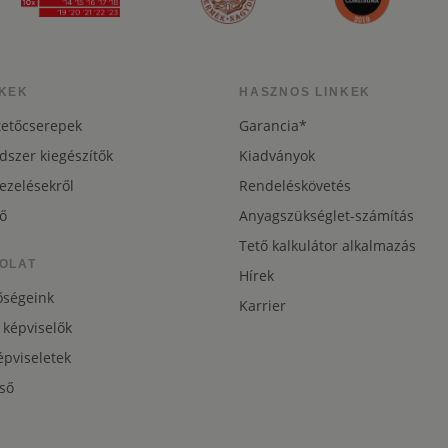
KEK
HASZNOS LINKEK
tetőcserepek
Garancia*
dszer kiegészítők
Kiadványok
ezelésekről
Rendeléskövetés
ő
Anyagszükséglet-számítás
Tető kalkulátor alkalmazás
OLAT
Hírek
őségeink
Karrier
 képviselők
pviseletek
ső