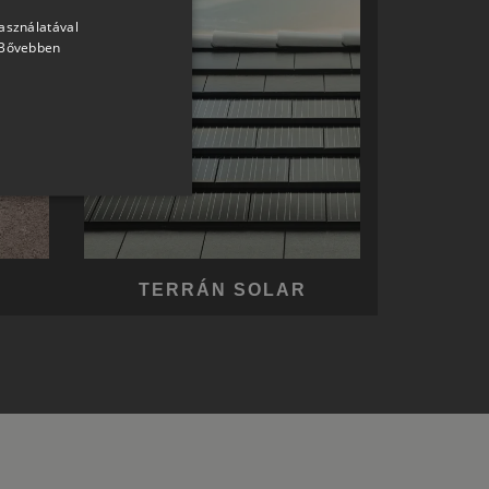
használatával
HUNGARIAN
Bővebben
SLOVAK
GERMAN
ROMANIAN
SLOVENIAN
CROATIAN
SR
RO-HU
TERRÁN SOLAR
ENGLISH
ITALIAN