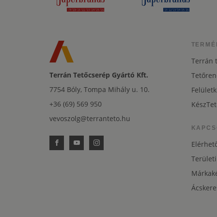
TERMÉ
Terrán 
Terrán Tetőcserép Gyártó Kft.
Tetőren
7754 Bóly, Tompa Mihály u. 10.
Felületk
+36 (69) 569 950
KészTet
vevoszolg@terranteto.hu
KAPCS
Elérhet
Területi
Márkaké
Ácskere