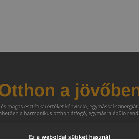
Otthon a jövőbe
 és magas esztétikai értéket képviselő, egymással szinergiá
hetően a harmonikus otthon átfogó, egymásra épülő rends
Ez a weboldal sütiket használ