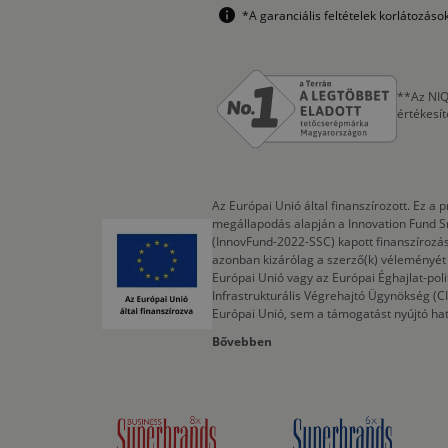
*A garanciális feltételek korlátozás
**Az NIQ
értékesí
Az Európai Unió által finanszírozott. Ez 
megállapodás alapján a Innovation Fund S
(InnovFund-2022-SSC) kapott finanszírozás
azonban kizárólag a szerző(k) véleményét t
Európai Unió vagy az Európai Éghajlat-poli
Infrastrukturális Végrehajtó Ügynökség (
Európai Unió, sem a támogatást nyújtó ha
Bővebben