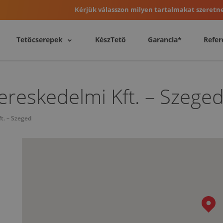
Kérjük válasszon milyen tartalmakat szeretne
Tetőcserepek
KészTető
Garancia*
Refer
reskedelmi Kft. – Szege
t. – Szeged