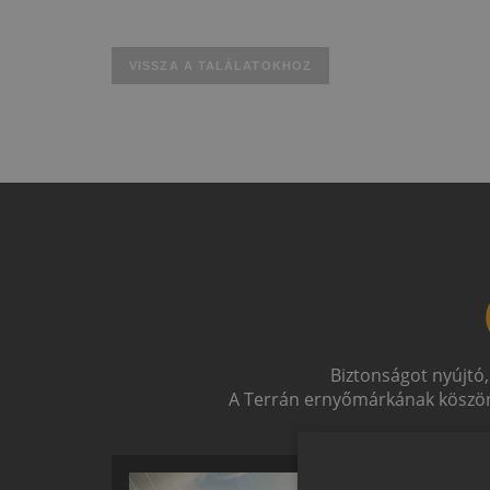
VISSZA A TALÁLATOKHOZ
Biztonságot nyújtó,
A Terrán ernyőmárkának köszön