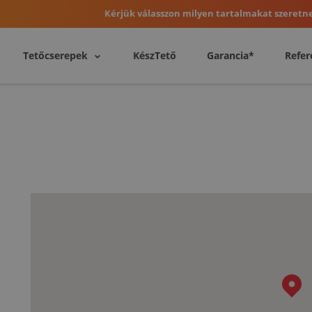
Kérjük válasszon milyen tartalmakat szeretne
Tetőcserepek
KészTető
Garancia*
Refer