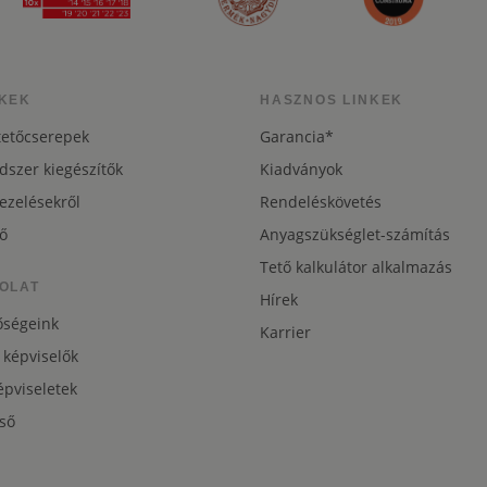
KEK
HASZNOS LINKEK
tetőcserepek
Garancia*
dszer kiegészítők
Kiadványok
ezelésekről
Rendeléskövetés
ő
Anyagszükséglet-számítás
Tető kalkulátor alkalmazás
OLAT
Hírek
őségeink
Karrier
 képviselők
pviseletek
ső