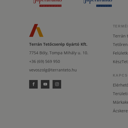
TERMÉ
Terrán 
Terrán Tetőcserép Gyártó Kft.
Tetőren
7754 Bóly, Tompa Mihály u. 10.
Felületk
+36 (69) 569 950
KészTet
vevoszolg@terranteto.hu
KAPCS
Elérhet
Területi
Márkaké
Ácskere