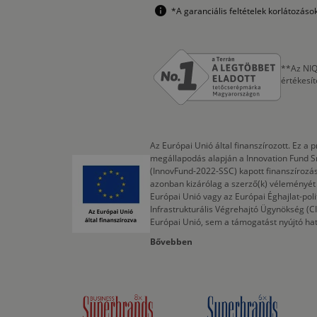
*A garanciális feltételek korlátozás
**Az NIQ
értékesí
Az Európai Unió által finanszírozott. Ez 
megállapodás alapján a Innovation Fund S
(InnovFund-2022-SSC) kapott finanszírozás
azonban kizárólag a szerző(k) véleményét t
Európai Unió vagy az Európai Éghajlat-poli
Infrastrukturális Végrehajtó Ügynökség (
Európai Unió, sem a támogatást nyújtó ha
Bővebben