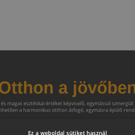
Otthon a jövőbe
 és magas esztétikai értéket képviselő, egymással szinergiá
hetően a harmonikus otthon átfogó, egymásra épülő rends
Ez a weboldal sütiket használ