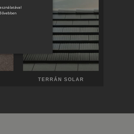
használatával
HUNGARIAN
Bővebben
SLOVAK
GERMAN
ROMANIAN
SLOVENIAN
CROATIAN
SR
RO-HU
TERRÁN SOLAR
ENGLISH
ITALIAN