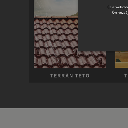
Ez a webolda
Ön hozzáj
TERRÁN TETŐ
T