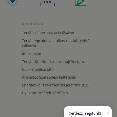
NAVIGÁCIÓ
Terrán Generon NKFI Pályázat
Terrán Agrofotovoltaikus modulok NKFI
Pályázat
Impresszum
Terrán Kft. Adatkezelési tájékoztató
Cookie tájékoztató
Általános Szerződési Feltételek
Energetikai szakreferens jelentés 2025
Gyakran ismételt kérdések
×
Kérdezz, segítünk!