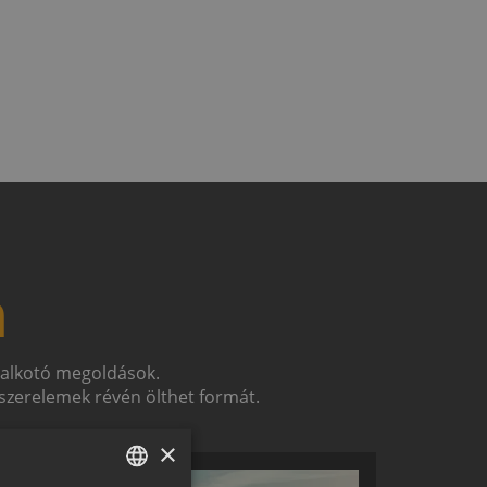
n
t alkotó megoldások.
zerelemek révén ölthet formát.
×