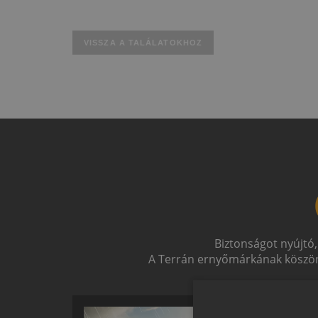
VISSZA A TALÁLATOKHOZ
Biztonságot nyújtó,
A Terrán ernyőmárkának köszön