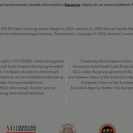
okat tartalmaznak, bővebb információt a
Garancia
oldalon és az onnan letölthető Á
 GfK MI Sales Tracking adatai alapján a 2025. március és 2026 február között
tett termékmennyiséget tekintve, Panelmarket, Copyright © 2026, Nielsen Consu
a projekt a 101156968. számú támogatási
Funded by the European Union. 
mall Scale Projects Keretprogramjából
Innovation Fund Small Scale Proje
t. A kifejtett nézetek és vélemények
SSC) under the grant agreement No
ükrözik, és nem feltétlenül tükrözik az
are however those of the author(s) only
tikai, Környezetvédelmi és
European Union or the Europea
CINEA) véleményét. Ezekért sem az
Executive Agency. Neither the Europe
tóság nem tehető felelőssé.