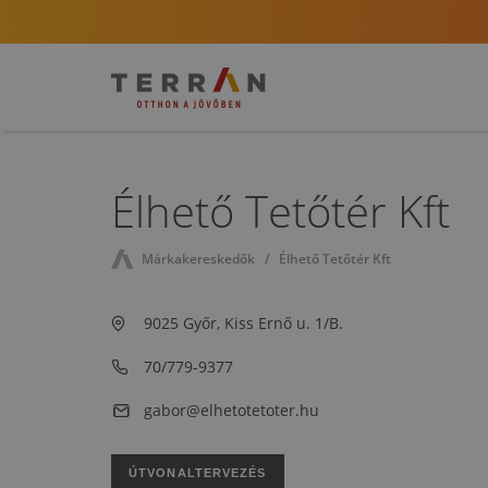
Élhető Tetőtér Kft
Márkakereskedők
Élhető Tetőtér Kft
9025 Győr, Kiss Ernő u. 1/B.
70/779-9377
gabor@elhetotetoter.hu
ÚTVONALTERVEZÉS