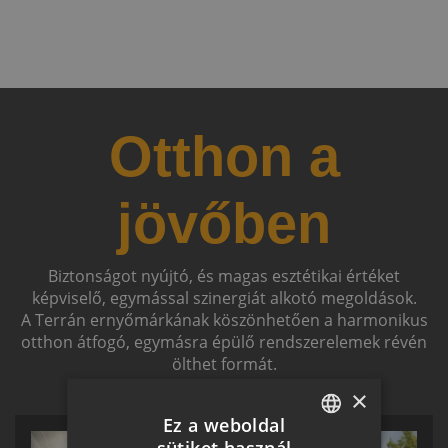
Otthon a
jövőben
Biztonságot nyújtó, és magas esztétikai értéket
képviselő, egymással szinergiát alkotó megoldások.
A Terrán ernyőmárkának köszönhetően a harmonikus
otthon átfogó, egymásra épülő rendszerelemek révén
ölthet formát.
×
Ez a weboldal
sütiket használ