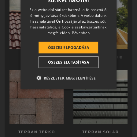
HUNGARIAN
Ez a weboldal sütiket használ a felhasználói
SLOVAK
élmény javítása érdekében. A weboldalunk
használatával Ön hozzájárul az összes süti
GERMAN
használatához, a Cookie szabályzatunknak
megfelelően.
Bővebben
ROMANIAN
SLOVENIAN
ÖSSZES ELFOGADÁSA
CROATIAN
TERRÁN TETŐ
TERRÁN KÉSZTETŐ
ÖSSZES ELUTASÍTÁSA
SR
RO-HU
RÉSZLETEK MEGJELENÍTÉSE
ENGLISH
ITALIAN
TERRÁN TÉRKŐ
TERRÁN SOLAR