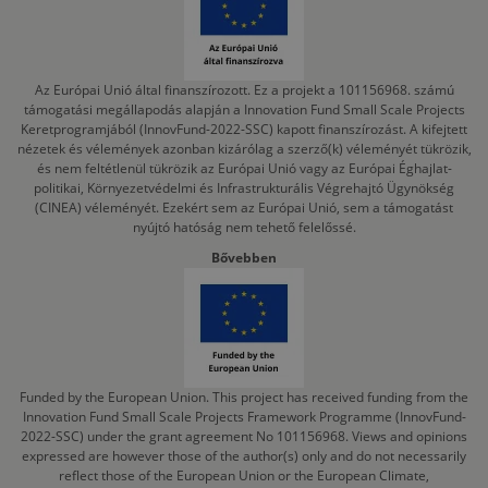
Az Európai Unió által finanszírozott. Ez a projekt a 101156968. számú
támogatási megállapodás alapján a Innovation Fund Small Scale Projects
Keretprogramjából (InnovFund-2022-SSC) kapott finanszírozást. A kifejtett
nézetek és vélemények azonban kizárólag a szerző(k) véleményét tükrözik,
és nem feltétlenül tükrözik az Európai Unió vagy az Európai Éghajlat-
politikai, Környezetvédelmi és Infrastrukturális Végrehajtó Ügynökség
(CINEA) véleményét. Ezekért sem az Európai Unió, sem a támogatást
nyújtó hatóság nem tehető felelőssé.
Bővebben
Funded by the European Union. This project has received funding from the
Innovation Fund Small Scale Projects Framework Programme (InnovFund-
2022-SSC) under the grant agreement No 101156968. Views and opinions
expressed are however those of the author(s) only and do not necessarily
reflect those of the European Union or the European Climate,