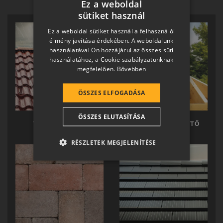
Ez a weboldal
sütiket használ
HUNGARIAN
Ez a weboldal sütiket használ a felhasználói
SLOVAK
élmény javítása érdekében. A weboldalunk
használatával Ön hozzájárul az összes süti
GERMAN
használatához, a Cookie szabályzatunknak
megfelelően.
Bővebben
ROMANIAN
SLOVENIAN
ÖSSZES ELFOGADÁSA
CROATIAN
ÖSSZES ELUTASÍTÁSA
SR
TERRÁN TETŐ
TERRÁN KÉSZTETŐ
RO-HU
RÉSZLETEK MEGJELENÍTÉSE
ENGLISH
ITALIAN