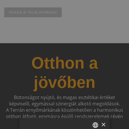
VISSZA A TALÁLATOKHOZ
Otthon a
jövőben
Biztonságot nyújtó, és magas esztétikai értéket
képviselő, egymással szinergiát alkotó megoldások.
A Terrán ernyőmárkának köszönhetően a harmonikus
otthon átfogó, egymásra épülő rendszerelemek révén
ölthet formát.
×