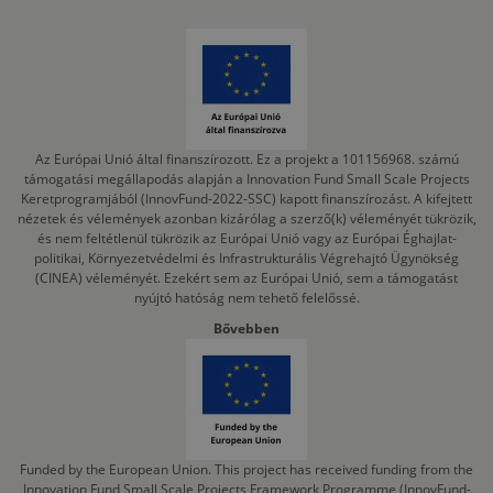
Az Európai Unió által finanszírozott. Ez a projekt a 101156968. számú
támogatási megállapodás alapján a Innovation Fund Small Scale Projects
Keretprogramjából (InnovFund-2022-SSC) kapott finanszírozást. A kifejtett
nézetek és vélemények azonban kizárólag a szerző(k) véleményét tükrözik,
és nem feltétlenül tükrözik az Európai Unió vagy az Európai Éghajlat-
politikai, Környezetvédelmi és Infrastrukturális Végrehajtó Ügynökség
(CINEA) véleményét. Ezekért sem az Európai Unió, sem a támogatást
nyújtó hatóság nem tehető felelőssé.
Bővebben
Funded by the European Union. This project has received funding from the
Innovation Fund Small Scale Projects Framework Programme (InnovFund-