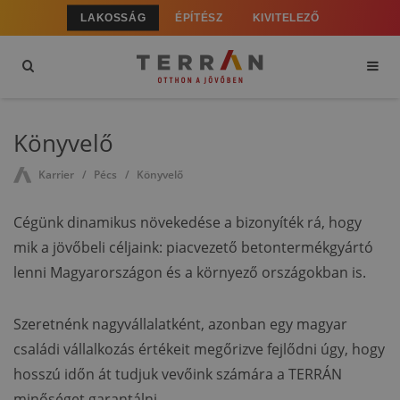
LAKOSSÁG
ÉPÍTÉSZ
KIVITELEZŐ
Könyvelő
Karrier
Pécs
Könyvelő
Cégünk dinamikus növekedése a bizonyíték rá, hogy
mik a jövőbeli céljaink: piacvezető betontermékgyártó
lenni Magyarországon és a környező országokban is.
Szeretnénk nagyvállalatként, azonban egy magyar
családi vállalkozás értékeit megőrizve fejlődni úgy, hogy
hosszú időn át tudjuk vevőink számára a TERRÁN
minőséget garantálni.