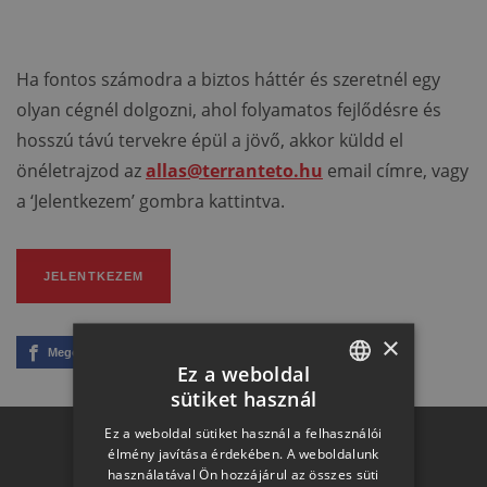
Ha fontos számodra a biztos háttér és szeretnél egy
olyan cégnél dolgozni, ahol folyamatos fejlődésre és
hosszú távú tervekre épül a jövő, akkor küldd el
önéletrajzod az
allas@terranteto.hu
email címre, vagy
a ‘Jelentkezem’ gombra kattintva.
JELENTKEZEM
×
Megosztom
Link másolása
Ez a weboldal
sütiket használ
HUNGARIAN
Ez a weboldal sütiket használ a felhasználói
SLOVAK
élmény javítása érdekében. A weboldalunk
Otthon a
használatával Ön hozzájárul az összes süti
GERMAN