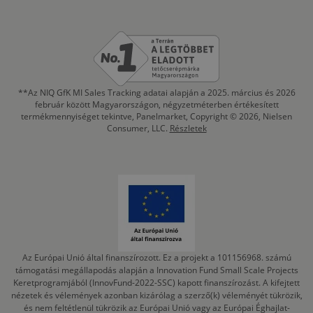
**Az NIQ GfK MI Sales Tracking adatai alapján a 2025. március és 2026
február között Magyarországon, négyzetméterben értékesített
termékmennyiséget tekintve, Panelmarket, Copyright © 2026, Nielsen
Consumer, LLC.
Részletek
Az Európai Unió által finanszírozott. Ez a projekt a 101156968. számú
támogatási megállapodás alapján a Innovation Fund Small Scale Projects
Keretprogramjából (InnovFund-2022-SSC) kapott finanszírozást. A kifejtett
nézetek és vélemények azonban kizárólag a szerző(k) véleményét tükrözik,
és nem feltétlenül tükrözik az Európai Unió vagy az Európai Éghajlat-