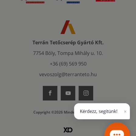
Terrán Tetőcserép Gyártó Kft.
7754 Bóly, Tompa Mihály u. 10.
+36 (69) 569 950
vevoszolg@terranteto.hu
×
Kérdezz, segítünk!
Copyright ©2026 Minden jog fenntartva