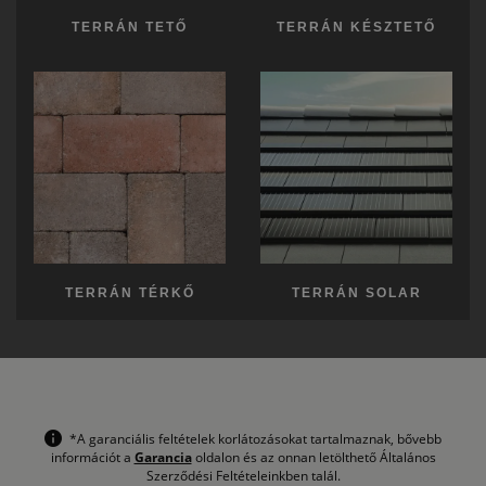
TERRÁN TETŐ
TERRÁN KÉSZTETŐ
TERRÁN TÉRKŐ
TERRÁN SOLAR
*A garanciális feltételek korlátozásokat tartalmaznak, bővebb
információt a
Garancia
oldalon és az onnan letölthető Általános
Szerződési Feltételeinkben talál.