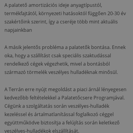
A palatető amortizációs ideje anyagtípustól,
termékfajtától, környezeti hatásoktól függően 20-30 év
szakértőink szerint, így a cseréje több mint aktuális
napjainkban
A másik jelentős probléma a palatetők bontása. Ennek
oka, hogy a szállítást csak speciális szaktudással
rendelkező cégek végezhetik, mivel a bontásból
származó törmelék veszélyes hulladéknak minősül.
A Terrán erre nyújt megoldást a piaci árnál lényegesen
kedvezőbb feltételekkel a Palatetőcsere Programjával.
Cégünk a szolgáltatás során veszélyes-hulladék
kezeléssel és ártalmatlanítással foglalkozó céggel
együttműködve biztosítja a felújítás során keletkező
veszélyes-hulladékok elszállítását.