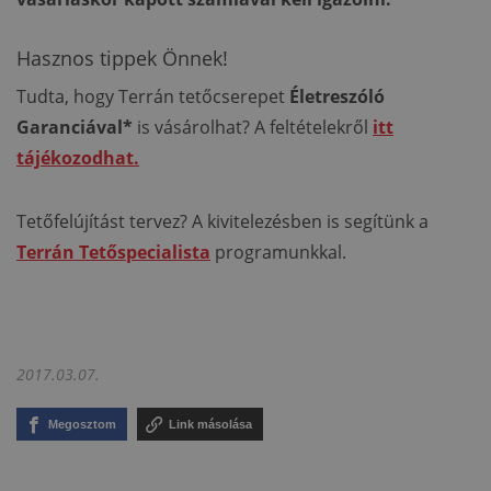
Hasznos tippek Önnek!
Tudta, hogy Terrán tetőcserepet
Életreszóló
Garanciával*
is vásárolhat? A feltételekről
itt
tájékozodhat.
Tetőfelújítást tervez? A kivitelezésben is segítünk a
Terrán Tetőspecialista
programunkkal.
2017.03.07.
Megosztom
Link másolása