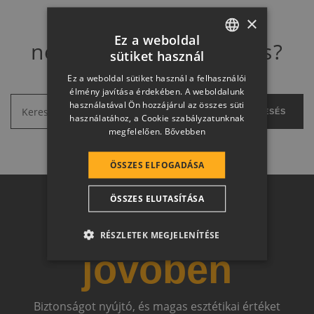
×
Ez a weboldal
nem találja amit keres?
sütiket használ
HUNGARIAN
Ez a weboldal sütiket használ a felhasználói
SLOVAK
élmény javítása érdekében. A weboldalunk
használatával Ön hozzájárul az összes süti
GERMAN
KERESÉS
használatához, a Cookie szabályzatunknak
megfelelően.
Bővebben
ROMANIAN
SLOVENIAN
ÖSSZES ELFOGADÁSA
CROATIAN
ÖSSZES ELUTASÍTÁSA
SR
Otthon a
RO-HU
RÉSZLETEK MEGJELENÍTÉSE
ENGLISH
jövőben
ITALIAN
Biztonságot nyújtó, és magas esztétikai értéket