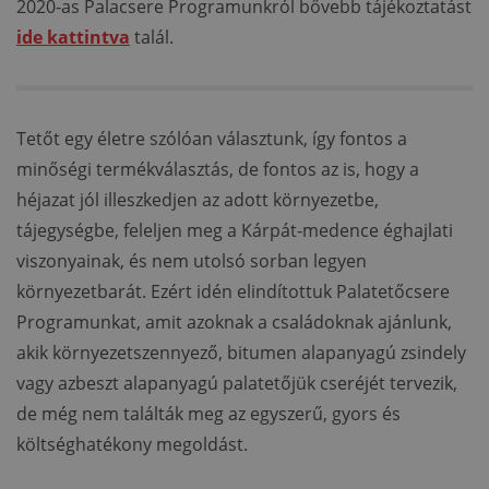
2020-as Palacsere Programunkról bővebb tájékoztatást
ide kattintva
talál.
Tetőt egy életre szólóan választunk, így fontos a
minőségi termékválasztás, de fontos az is, hogy a
héjazat jól illeszkedjen az adott környezetbe,
tájegységbe, feleljen meg a Kárpát-medence éghajlati
viszonyainak, és nem utolsó sorban legyen
környezetbarát. Ezért idén elindítottuk Palatetőcsere
Programunkat, amit azoknak a családoknak ajánlunk,
akik környezetszennyező, bitumen alapanyagú zsindely
vagy azbeszt alapanyagú palatetőjük cseréjét tervezik,
de még nem találták meg az egyszerű, gyors és
költséghatékony megoldást.