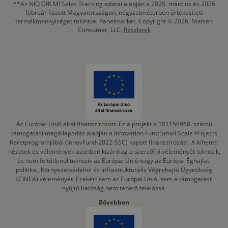
**Az NIQ GfK MI Sales Tracking adatai alapján a 2025. március és 2026
február között Magyarországon, négyzetméterben értékesített
termékmennyiséget tekintve, Panelmarket, Copyright © 2026, Nielsen
Consumer, LLC.
Részletek
Az Európai Unió által finanszírozott. Ez a projekt a 101156968. számú
támogatási megállapodás alapján a Innovation Fund Small Scale Projects
Keretprogramjából (InnovFund-2022-SSC) kapott finanszírozást. A kifejtett
nézetek és vélemények azonban kizárólag a szerző(k) véleményét tükrözik,
és nem feltétlenül tükrözik az Európai Unió vagy az Európai Éghajlat-
politikai, Környezetvédelmi és Infrastrukturális Végrehajtó Ügynökség
(CINEA) véleményét. Ezekért sem az Európai Unió, sem a támogatást
nyújtó hatóság nem tehető felelőssé.
Bővebben