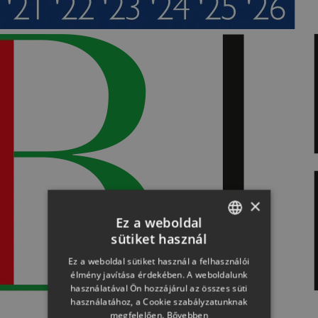
×
Ez a weboldal
sütiket használ
HUNGARIAN
Ez a weboldal sütiket használ a felhasználói
SLOVAK
élmény javítása érdekében. A weboldalunk
használatával Ön hozzájárul az összes süti
GERMAN
használatához, a Cookie szabályzatunknak
megfelelően.
Bővebben
ROMANIAN