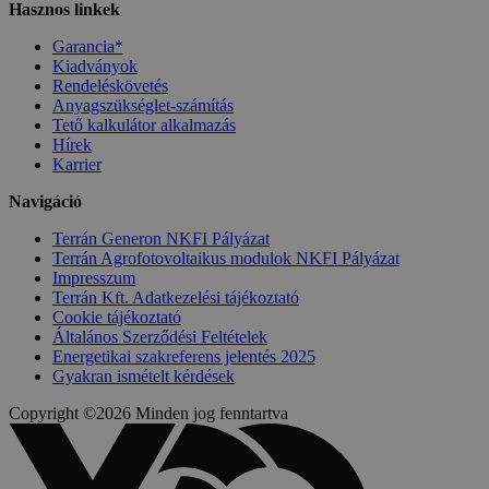
Hasznos linkek
Garancia*
Kiadványok
Rendeléskövetés
Anyagszükséglet-számítás
Tető kalkulátor alkalmazás
Hírek
Karrier
Navigáció
Terrán Generon NKFI Pályázat
Terrán Agrofotovoltaikus modulok NKFI Pályázat
Impresszum
Terrán Kft. Adatkezelési tájékoztató
Cookie tájékoztató
Általános Szerződési Feltételek
Energetikai szakreferens jelentés 2025
Gyakran ismételt kérdések
Copyright ©2026 Minden jog fenntartva