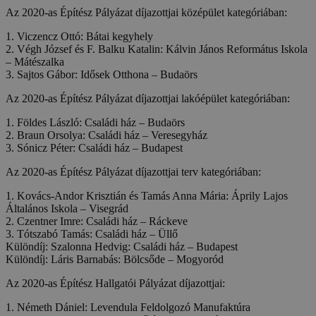
Az 2020-as Építész Pályázat díjazottjai középület kategóriában:
1. Viczencz Ottó: Bátai kegyhely
2. Végh József és F. Balku Katalin: Kálvin János Református Iskola
– Mátészalka
3. Sajtos Gábor: Idősek Otthona – Budaörs
Az 2020-as Építész Pályázat díjazottjai lakóépület kategóriában:
1. Földes László: Családi ház – Budaörs
2. Braun Orsolya: Családi ház – Veresegyház
3. Sónicz Péter: Családi ház – Budapest
Az 2020-as Építész Pályázat díjazottjai terv kategóriában:
1. Kovács-Andor Krisztián és Tamás Anna Mária: Áprily Lajos
Általános Iskola – Visegrád
2. Czentner Imre: Családi ház – Ráckeve
3. Tótszabó Tamás: Családi ház – Üllő
Különdíj: Szalonna Hedvig: Családi ház – Budapest
Különdíj: Láris Barnabás: Bölcsőde – Mogyoród
Az 2020-as Építész Hallgatói Pályázat díjazottjai:
1. Németh Dániel: Levendula Feldolgozó Manufaktúra