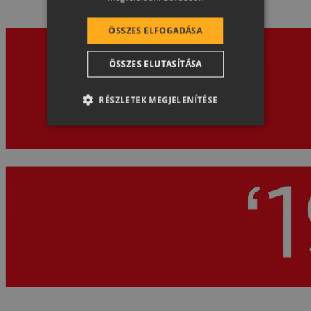
SLOVENIAN
ÖSSZES ELFOGADÁSA
CROATIAN
ÖSSZES ELUTASÍTÁSA
SR
RO-HU
RÉSZLETEK MEGJELENÍTÉSE
ENGLISH
ITALIAN