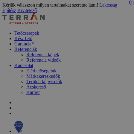
Új
Kérjük válasszon milyen tartalmakat szeretne látni!
Lakosság
Építész
Kivitelező
Tetőcserepek
KészTető
Garancia*
Referenciák
Referencia képek
Referencia videók
Kapcsolat
Elérhetőségeink
Márkakereskedők
Területi képviselők
Ácskereső
Karrier