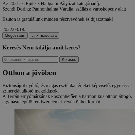
Az 2021-es Építész Hallgatói Pályázat kategóriadíj:
Szendi Dorina: Pannonhalma Váralja, szállás a városköpeny alatt
Ezúton is gratulálunk minden résztvevőnek és díjazottnak!
2022.03.18.
Megosztom
Link másolása
Keresés
Nem találja amit keres?
Keresés
Otthon a jövőben
Biztonságot nyújtó, és magas esztétikai értéket képviselő, egymással
szinergiát alkotó megoldások.
A Terrán ernyőmárkának köszönhetően a harmonikus otthon átfogó,
egymásra épülő rendszerelemek révén ölthet formát.