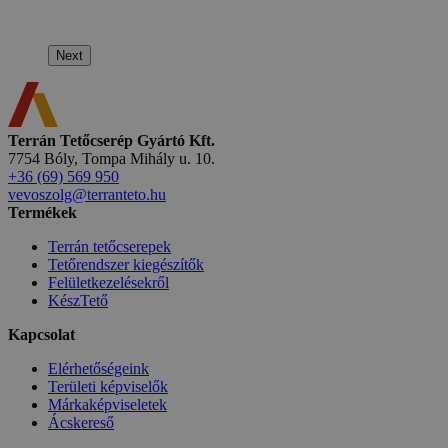
Next
Terrán Tetőcserép Gyártó Kft.
7754 Bóly, Tompa Mihály u. 10.
+36 (69) 569 950
vevoszolg@terranteto.hu
Termékek
Terrán tetőcserepek
Tetőrendszer kiegészítők
Felületkezelésekről
KészTető
Kapcsolat
Elérhetőségeink
Területi képviselők
Márkaképviseletek
Ácskereső