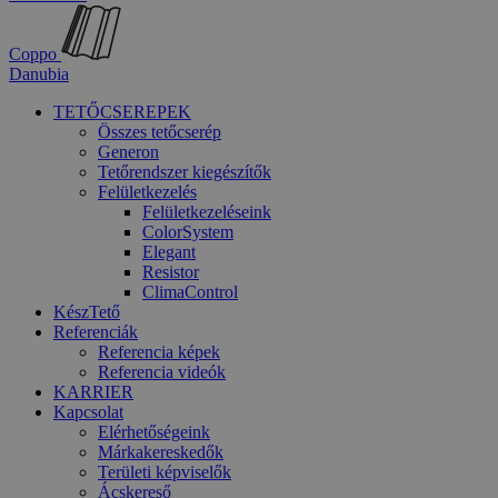
Coppo
Danubia
TETŐCSEREPEK
Összes tetőcserép
Generon
Tetőrendszer kiegészítők
Felületkezelés
Felületkezeléseink
ColorSystem
Elegant
Resistor
ClimaControl
KészTető
Referenciák
Referencia képek
Referencia videók
KARRIER
Kapcsolat
Elérhetőségeink
Márkakereskedők
Területi képviselők
Ácskereső