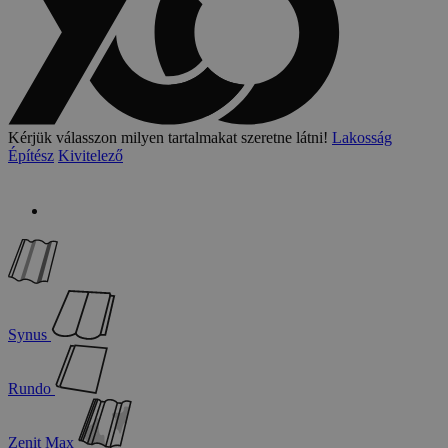
Kérjük válasszon milyen tartalmakat szeretne látni!
Lakosság
Építész
Kivitelező
Synus
Rundo
Zenit Max