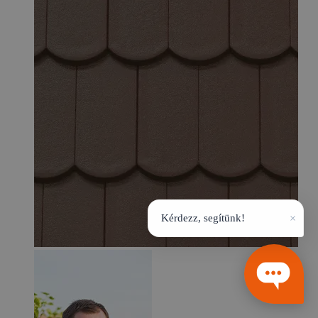
×
Kérdezz, segítünk!