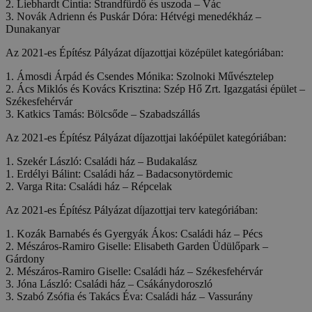
2. Liebhardt Cintia: Strandfürdő és uszoda – Vác
3. Novák Adrienn és Puskár Dóra: Hétvégi menedékház –
Dunakanyar
Az 2021-es Építész Pályázat díjazottjai középület kategóriában:
1. Ámosdi Árpád és Csendes Mónika: Szolnoki Művésztelep
2. Ács Miklós és Kovács Krisztina: Szép Hő Zrt. Igazgatási épület –
Székesfehérvár
3. Katkics Tamás: Bölcsőde – Szabadszállás
Az 2021-es Építész Pályázat díjazottjai lakóépület kategóriában:
1. Szekér László: Családi ház – Budakalász
1. Erdélyi Bálint: Családi ház – Badacsonytördemic
2. Varga Rita: Családi ház – Répcelak
Az 2021-es Építész Pályázat díjazottjai terv kategóriában:
1. Kozák Barnabés és Gyergyák Ákos: Családi ház – Pécs
2. Mészáros-Ramiro Giselle: Elisabeth Garden Üdülőpark –
Gárdony
2. Mészáros-Ramiro Giselle: Családi ház – Székesfehérvár
3. Jóna László: Családi ház – Csákánydoroszló
3. Szabó Zsófia és Takács Éva: Családi ház – Vassurány