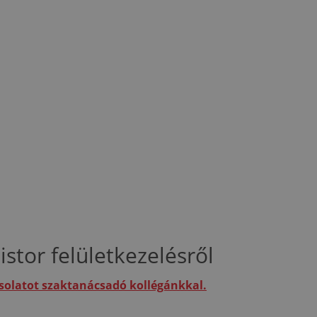
stor felületkezelésről
csolatot szaktanácsadó kollégánkkal.