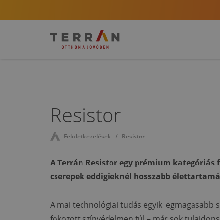
Resistor
Felületkezelések
Resistor
A Terrán Resistor egy prémium kategóriás fe
cserepek eddigieknél hosszabb élettartamá
A mai technológiai tudás egyik legmagasabb sz
fokozott színvédelmen túl – már sok tulajdons