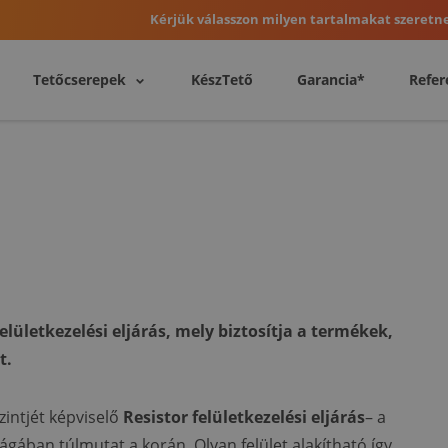
Kérjük válasszon milyen tartalmakat szeretne
Tetőcserepek
KészTető
Garancia*
Refer
lületkezelési eljárás, mely biztosítja a termékek,
t.
intjét képviselő
Resistor felületkezelési eljárás
– a
ágában túlmutat a korán. Olyan felület alakítható így