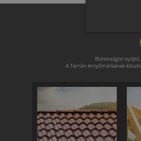
Biztonságot nyújtó,
A Terrán ernyőmárkának köszön