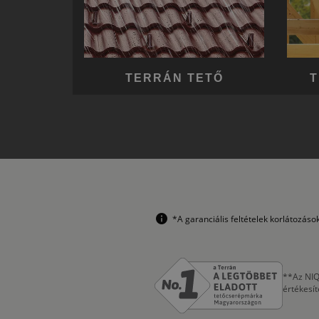
TERRÁN TETŐ
T
*A garanciális feltételek korlátozás
**Az NIQ
értékesí