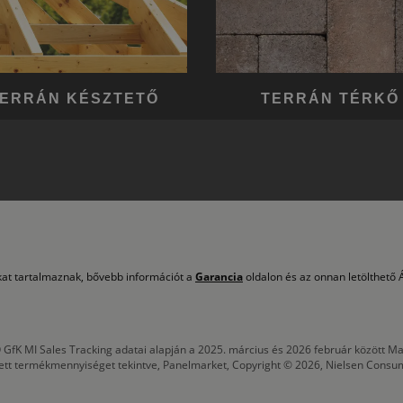
ERRÁN KÉSZTETŐ
TERRÁN TÉRKŐ
okat tartalmaznak, bővebb információt a
Garancia
oldalon és az onnan letölthető Á
 GfK MI Sales Tracking adatai alapján a 2025. március és 2026 február között
tett termékmennyiséget tekintve, Panelmarket, Copyright © 2026, Nielsen Consu