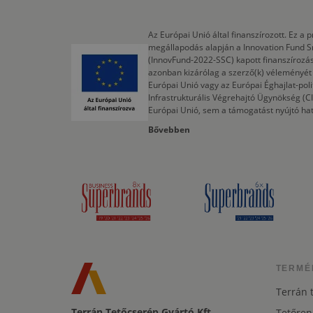
Az Európai Unió által finanszírozott. Ez 
megállapodás alapján a Innovation Fund S
(InnovFund-2022-SSC) kapott finanszírozás
azonban kizárólag a szerző(k) véleményét t
Európai Unió vagy az Európai Éghajlat-poli
Infrastrukturális Végrehajtó Ügynökség (
Európai Unió, sem a támogatást nyújtó ha
Bővebben
TERMÉ
Terrán 
Terrán Tetőcserép Gyártó Kft.
Tetőren