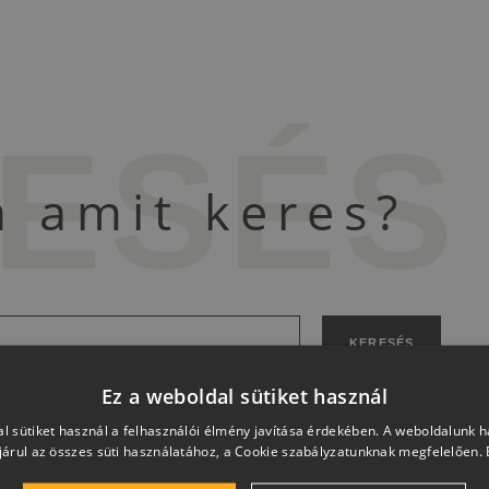
ESÉS
a amit keres?
KERESÉS
Ez a weboldal sütiket használ
l sütiket használ a felhasználói élmény javítása érdekében. A weboldalunk 
árul az összes süti használatához, a Cookie szabályzatunknak megfelelően.