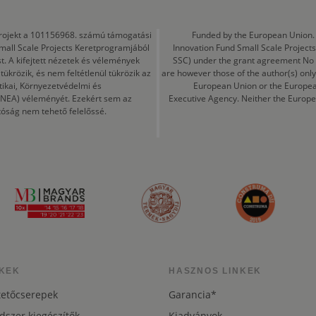
a projekt a 101156968. számú támogatási
Funded by the European Union. 
mall Scale Projects Keretprogramjából
Innovation Fund Small Scale Proje
t. A kifejtett nézetek és vélemények
SSC) under the grant agreement No
ükrözik, és nem feltétlenül tükrözik az
are however those of the author(s) only
tikai, Környezetvédelmi és
European Union or the Europea
CINEA) véleményét. Ezekért sem az
Executive Agency. Neither the Europe
tóság nem tehető felelőssé.
KEK
HASZNOS LINKEK
tetőcserepek
Garancia*
dszer kiegészítők
Kiadványok