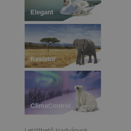
Elegant
Resistor
ClimaControl
Letölthető kiadványok