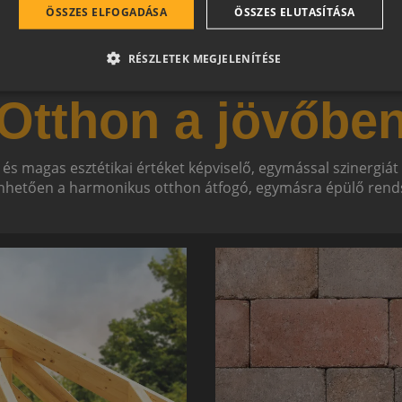
ÖSSZES ELFOGADÁSA
ÖSSZES ELUTASÍTÁSA
RÉSZLETEK MEGJELENÍTÉSE
Otthon a jövőbe
 és magas esztétikai értéket képviselő, egymással szinergiá
hetően a harmonikus otthon átfogó, egymásra épülő rends