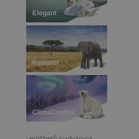
Elegant
Resistor
ClimaControl
Letölthető kiadványok