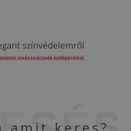
egant színvédelemről
csolatot szaktanácsadó kollégánkkal
.
ESÉS
a amit keres?