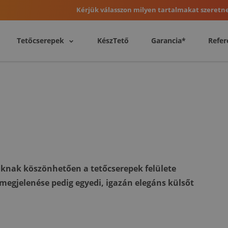
Kérjük válasszon milyen tartalmakat szeretne
Tetőcserepek
KészTető
Garancia*
Refer
unknak köszönhetően a tetőcserepek felülete
 megjelenése pedig egyedi, igazán elegáns külsőt