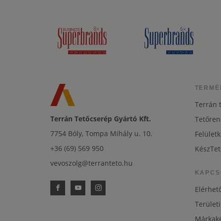
TERMÉ
Terrán 
Terrán Tetőcserép Gyártó Kft.
Tetőren
7754 Bóly, Tompa Mihály u. 10.
Felületk
+36 (69) 569 950
KészTet
vevoszolg@terranteto.hu
KAPCS
Elérhet
Területi
Márkaké