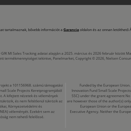
okat tartalmaznak, bővebb információt a
Garancia
oldalon és az onnan letölthető Á
 GfK MI Sales Tracking adatai alapján a 2025. március és 2026 február között
tett termékmennyiséget tekintve, Panelmarket, Copyright © 2026, Nielsen Consu
a projekt a 101156968. számú támogatási
Funded by the European Union. 
mall Scale Projects Keretprogramjából
Innovation Fund Small Scale Proje
t. A kifejtett nézetek és vélemények
SSC) under the grant agreement No
ükrözik, és nem feltétlenül tükrözik az
are however those of the author(s) only
tikai, Környezetvédelmi és
European Union or the Europea
CINEA) véleményét. Ezekért sem az
Executive Agency. Neither the Europe
tóság nem tehető felelőssé.