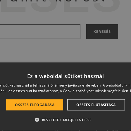
KERESÉS
Ez a weboldal sütiket használ
l sütiket használ a felhasználói élmény javítása érdekében. A weboldalunk 
árul az összes süti használatához, a Cookie szabályzatunknak megfelelően.
Otthon a jövőbe
ÖSSZES ELFOGADÁSA
ÖSSZES ELUTASÍTÁSA
RÉSZLETEK MEGJELENÍTÉSE
 és magas esztétikai értéket képviselő, egymással szinergiá