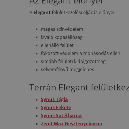
Az Elegant előnyei
A
Elegant
felületkezelési eljárás előnyei:
magas színvédelem
kiváló kopásállóság
ellenálló felület
fokozott védelem a mohásodás ellen
simább felületi kidolgozottság
selyemfényű megjelenés
Terrán Elegant felületkez
Synus Tégla
Synus Fekete
Synus Sötétbarna
Zenit Max Gesztenyebarna