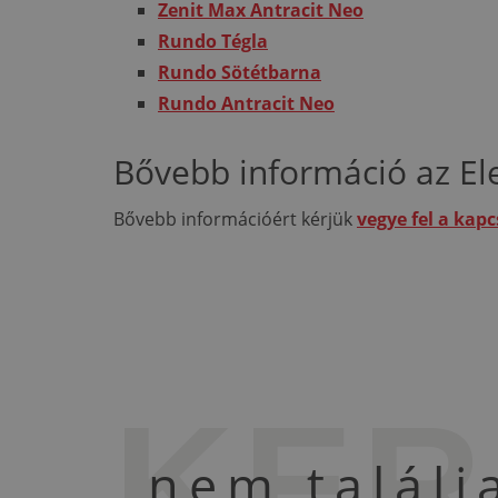
Zenit Max Antracit Neo
Rundo Tégla
Rundo Sötétbarna
Rundo Antracit Neo
Bővebb információ az El
Bővebb információért kérjük
vegye fel a kap
KER
nem találj