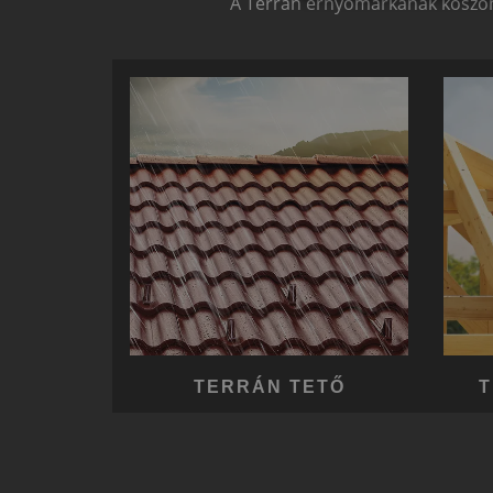
A Terrán ernyőmárkának köszön
TERRÁN TETŐ
T