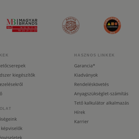
KEK
HASZNOS LINKEK
tetőcserepek
Garancia*
dszer kiegészítők
Kiadványok
ezelésekről
Rendeléskövetés
ő
Anyagszükséglet-számítás
Tető kalkulátor alkalmazás
OLAT
Hírek
őségeink
Karrier
 képviselők
pviseletek