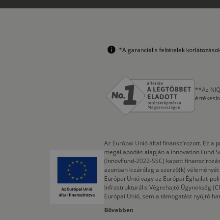
*A garanciális feltételek korlátozás
**Az NIQ
értékesí
Az Európai Unió által finanszírozott. Ez 
megállapodás alapján a Innovation Fund S
(InnovFund-2022-SSC) kapott finanszírozás
azonban kizárólag a szerző(k) véleményét t
Európai Unió vagy az Európai Éghajlat-poli
Infrastrukturális Végrehajtó Ügynökség (
Európai Unió, sem a támogatást nyújtó ha
Bővebben