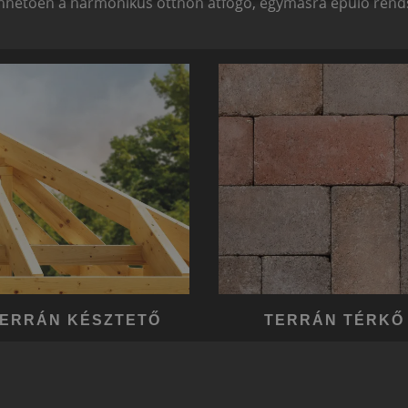
hetően a harmonikus otthon átfogó, egymásra épülő rends
ERRÁN KÉSZTETŐ
TERRÁN TÉRKŐ