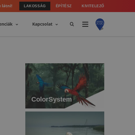
 látni!
LAKOSSÁG
ÉPÍTÉSZ
KIVITELEZŐ
enciák
Kapcsolat
ColorSystem