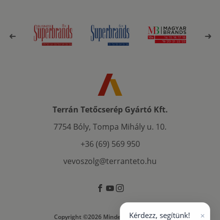
Terrán Tetőcserép Gyártó Kft.
7754 Bóly, Tompa Mihály u. 10.
+36 (69) 569 950
vevoszolg@terranteto.hu
×
Kérdezz, segítünk!
Copyright ©2026 Minden jog fenntartva