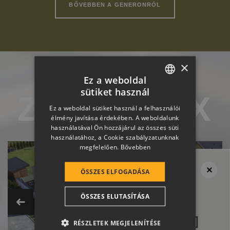
BŐVEBBEN A GENERONRÓL
×
Ez a weboldal
sütiket használ
ZENIT MAX
HUNGARIAN
referencia képek
Ez a weboldal sütiket használ a felhasználói
SLOVAK
élmény javítása érdekében. A weboldalunk
használatával Ön hozzájárul az összes süti
GERMAN
használatához, a Cookie szabályzatunknak
megfelelően.
Bővebben
ROMANIAN
SLOVENIAN
ÖSSZES ELFOGADÁSA
CROATIAN
Megvan a tető?
Ne felejtsd el
ÖSSZES ELUTASÍTÁSA
SR
a térburkolatot se!
RO-HU
RÉSZLETEK MEGJELENÍTÉSE