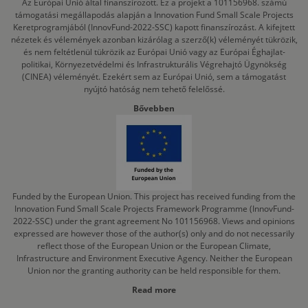
Az Európai Unió által finanszírozott. Ez a projekt a 101156968. számú
támogatási megállapodás alapján a Innovation Fund Small Scale Projects
Keretprogramjából (InnovFund-2022-SSC) kapott finanszírozást. A kifejtett
nézetek és vélemények azonban kizárólag a szerző(k) véleményét tükrözik,
és nem feltétlenül tükrözik az Európai Unió vagy az Európai Éghajlat-
politikai, Környezetvédelmi és Infrastrukturális Végrehajtó Ügynökség
(CINEA) véleményét. Ezekért sem az Európai Unió, sem a támogatást
nyújtó hatóság nem tehető felelőssé.
Bővebben
Funded by the European Union. This project has received funding from the
Innovation Fund Small Scale Projects Framework Programme (InnovFund-
2022-SSC) under the grant agreement No 101156968. Views and opinions
expressed are however those of the author(s) only and do not necessarily
reflect those of the European Union or the European Climate,
Infrastructure and Environment Executive Agency. Neither the European
Union nor the granting authority can be held responsible for them.
Read more