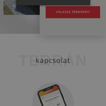
ENGLISH
ITALIAN
VÁLASSZ TÉRKÖVET!
TERRÁN
kapcsolat