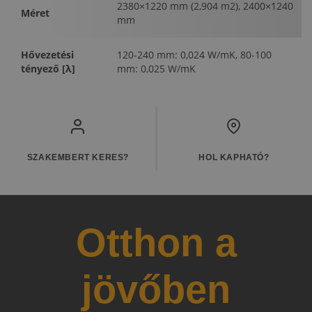
2380×1220 mm (2,904 m2), 2400×1240
Méret
mm
Hővezetési
120-240 mm: 0,024 W/mK, 80-100
tényező [λ]
mm: 0,025 W/mK
SZAKEMBERT KERES?
HOL KAPHATÓ?
Otthon a
jövőben