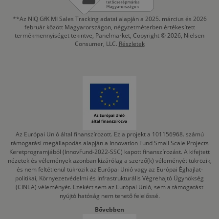
**Az NIQ GfK MI Sales Tracking adatai alapján a 2025. március és 2026
február között Magyarországon, négyzetméterben értékesített
termékmennyiséget tekintve, Panelmarket, Copyright © 2026, Nielsen
Consumer, LLC.
Részletek
Az Európai Unió által finanszírozott. Ez a projekt a 101156968. számú
támogatási megállapodás alapján a Innovation Fund Small Scale Projects
Keretprogramjából (InnovFund-2022-SSC) kapott finanszírozást. A kifejtett
nézetek és vélemények azonban kizárólag a szerző(k) véleményét tükrözik,
és nem feltétlenül tükrözik az Európai Unió vagy az Európai Éghajlat-
politikai, Környezetvédelmi és Infrastrukturális Végrehajtó Ügynökség
(CINEA) véleményét. Ezekért sem az Európai Unió, sem a támogatást
nyújtó hatóság nem tehető felelőssé.
Bővebben