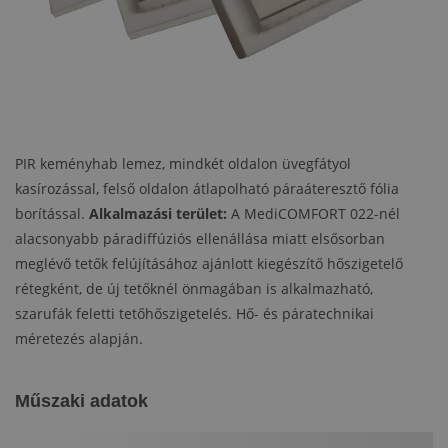
PIR keményhab lemez, mindkét oldalon üvegfátyol
kasírozással, felső oldalon átlapolható páraáteresztő fólia
borítással.
Alkalmazási terület:
A MediCOMFORT 022-nél
alacsonyabb páradiffúziós ellenállása miatt elsősorban
meglévő tetők felújításához ajánlott kiegészítő hőszigetelő
rétegként, de új tetőknél önmagában is alkalmazható,
szarufák feletti tetőhőszigetelés. Hő- és páratechnikai
méretezés alapján.
Műszaki adatok