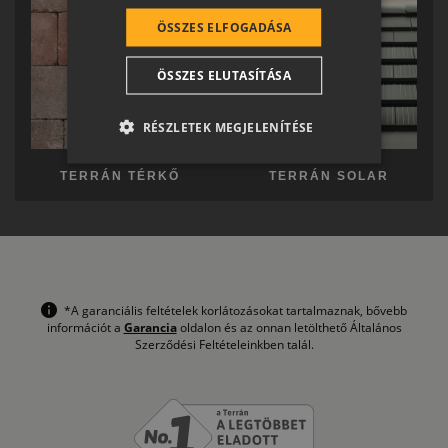
SLOVENIAN
ÖSSZES ELFOGADÁSA
CROATIAN
ÖSSZES ELUTASÍTÁSA
SR
RO-HU
RÉSZLETEK MEGJELENÍTÉSE
ENGLISH
TERRÁN TÉRKŐ
TERRÁN SOLAR
ITALIAN
*A garanciális feltételek korlátozásokat tartalmaznak, bővebb
információt a
Garancia
oldalon és az onnan letölthető Általános
Szerződési Feltételeinkben talál.