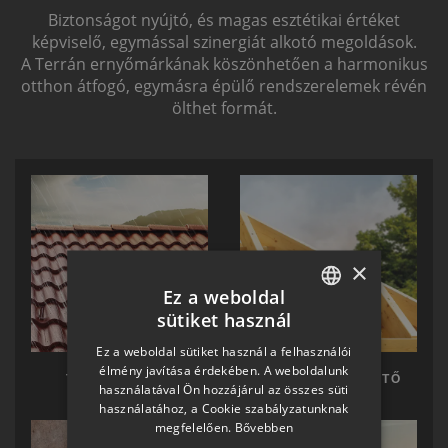
Biztonságot nyújtó, és magas esztétikai értéket
képviselő, egymással szinergiát alkotó megoldások.
A Terrán ernyőmárkának köszönhetően a harmonikus
otthon átfogó, egymásra épülő rendszerelemek révén
ölthet formát.
×
Ez a weboldal
sütiket használ
HUNGARIAN
Ez a weboldal sütiket használ a felhasználói
SLOVAK
élmény javítása érdekében. A weboldalunk
TERRÁN TETŐ
TERRÁN KÉSZTETŐ
használatával Ön hozzájárul az összes süti
GERMAN
használatához, a Cookie szabályzatunknak
megfelelően.
Bővebben
ROMANIAN