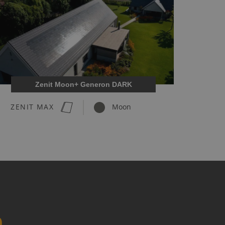
Zenit Moon+ Generon DARK
ZENIT MAX
Moon
n