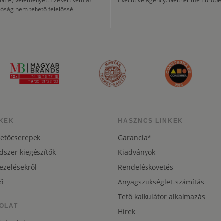
CINEA) véleményét. Ezekért sem az
Executive Agency. Neither the Europe
tóság nem tehető felelőssé.
KEK
HASZNOS LINKEK
tetőcserepek
Garancia*
dszer kiegészítők
Kiadványok
ezelésekről
Rendeléskövetés
ő
Anyagszükséglet-számítás
Tető kalkulátor alkalmazás
OLAT
Hírek