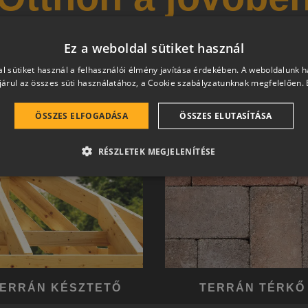
 és magas esztétikai értéket képviselő, egymással szinergiá
Ez a weboldal sütiket használ
hetően a harmonikus otthon átfogó, egymásra épülő rends
l sütiket használ a felhasználói élmény javítása érdekében. A weboldalunk 
árul az összes süti használatához, a Cookie szabályzatunknak megfelelően.
ÖSSZES ELFOGADÁSA
ÖSSZES ELUTASÍTÁSA
RÉSZLETEK MEGJELENÍTÉSE
ERRÁN KÉSZTETŐ
TERRÁN TÉRKŐ