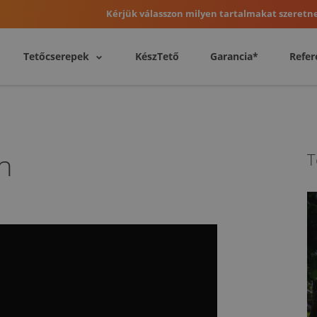
Kérjük válasszon milyen tartalmakat szeretne
Tetőcserepek
KészTető
Garancia*
Refer
n
T