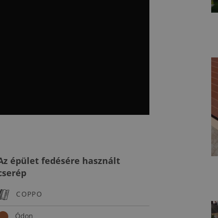
Az épület fedésére használt
cserép
COPPO
Ódon