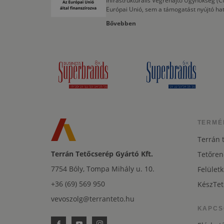
Infrastrukturális Végrehajtó Ügynökség (
Európai Unió, sem a támogatást nyújtó ha
Bővebben
TERMÉ
Terrán 
Terrán Tetőcserép Gyártó Kft.
Tetőren
7754 Bóly, Tompa Mihály u. 10.
Felületk
+36 (69) 569 950
KészTet
vevoszolg@terranteto.hu
KAPCS