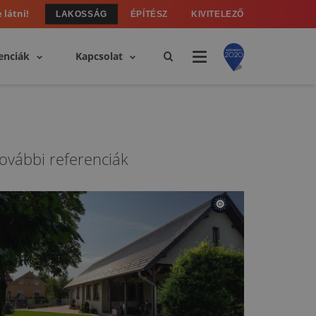
 látni!
LAKOSSÁG
ÉPÍTÉSZ
KIVITELEZŐ
enciák
Kapcsolat
ovábbi referenciák