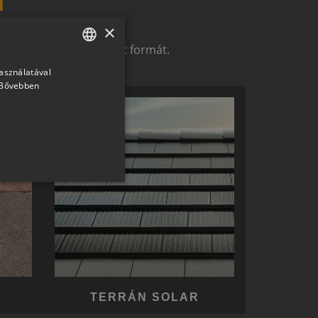
×
t alkotó megoldások.
zerelemek révén ölthet formát.
használatával
HUNGARIAN
Bővebben
SLOVAK
GERMAN
ROMANIAN
SLOVENIAN
CROATIAN
SR
RO-HU
ENGLISH
ITALIAN
TERRÁN SOLAR