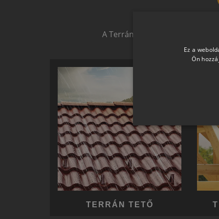
Biztonságot nyújtó,
A Terrán ernyőmárkának köszön
Ez a webolda
Ön hozzáj
TERRÁN TETŐ
T