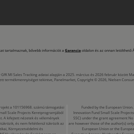
okat tartalmaznak, bővebb információt a
Garancia
oldalon és az onnan letölthető Á
 GfK MI Sales Tracking adatai alapján a 2025. március és 2026 február között
tett termékmennyiséget tekintve, Panelmarket, Copyright © 2026, Nielsen Consu
a projekt a 101156968. számú támogatási
Funded by the European Union. 
mall Scale Projects Keretprogramjából
Innovation Fund Small Scale Proje
t. A kifejtett nézetek és vélemények
SSC) under the grant agreement No
ükrözik, és nem feltétlenül tükrözik az
are however those of the author(s) only
tikai, Környezetvédelmi és
European Union or the Europea