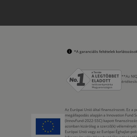
*A garanciális feltételek korlátozás
**Az NIQ
értékesí
Az Európai Unió által finanszírozott. Ez 
megállapodás alapján a Innovation Fund S
(InnovFund-2022-SSC) kapott finanszírozás
azonban kizárólag a szerző(k) véleményét t
Európai Unió vagy az Európai Éghajlat-poli