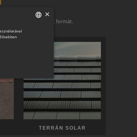
×
t alkotó megoldások.
zerelemek révén ölthet formát.
használatával
HUNGARIAN
Bővebben
SLOVAK
GERMAN
ROMANIAN
SLOVENIAN
CROATIAN
SR
RO-HU
ENGLISH
ITALIAN
TERRÁN SOLAR