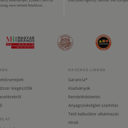
CINEA) véleményét. Ezekért sem az
Executive Agency. Neither the Europe
tóság nem tehető felelőssé.
KEK
HASZNOS LINKEK
tetőcserepek
Garancia*
dszer kiegészítők
Kiadványok
ezelésekről
Rendeléskövetés
ő
Anyagszükséglet-számítás
Tető kalkulátor alkalmazás
OLAT
Hírek