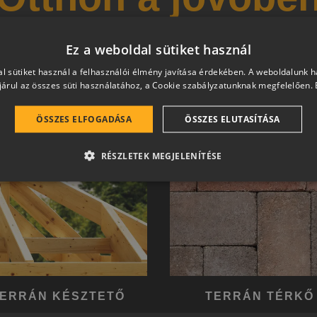
 és magas esztétikai értéket képviselő, egymással szinergiá
Ez a weboldal sütiket használ
hetően a harmonikus otthon átfogó, egymásra épülő rends
l sütiket használ a felhasználói élmény javítása érdekében. A weboldalunk 
árul az összes süti használatához, a Cookie szabályzatunknak megfelelően.
ÖSSZES ELFOGADÁSA
ÖSSZES ELUTASÍTÁSA
RÉSZLETEK MEGJELENÍTÉSE
ERRÁN KÉSZTETŐ
TERRÁN TÉRKŐ