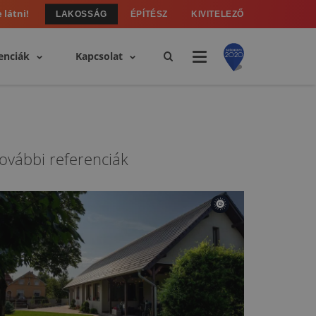
 látni!
LAKOSSÁG
ÉPÍTÉSZ
KIVITELEZŐ
enciák
Kapcsolat
ovábbi referenciák