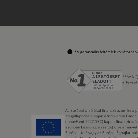
*A garanciális feltételek korlátozás
**Az NIQ
értékesí
Az Európai Unió által finanszírozott. Ez 
megállapodás alapján a Innovation Fund S
(InnovFund-2022-SSC) kapott finanszírozás
azonban kizárólag a szerző(k) véleményét t
Európai Unió vagy az Európai Éghajlat-poli