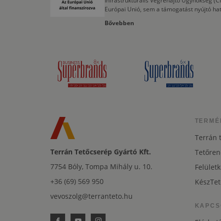
Infrastrukturális Végrehajtó Ügynökség (
Európai Unió, sem a támogatást nyújtó ha
Bővebben
TERMÉ
Terrán 
Terrán Tetőcserép Gyártó Kft.
Tetőren
7754 Bóly, Tompa Mihály u. 10.
Felületk
+36 (69) 569 950
KészTet
vevoszolg@terranteto.hu
KAPCS