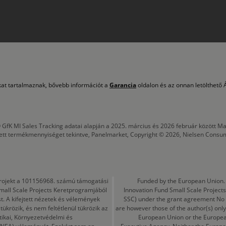
okat tartalmaznak, bővebb információt a
Garancia
oldalon és az onnan letölthető Á
 GfK MI Sales Tracking adatai alapján a 2025. március és 2026 február között
tett termékmennyiséget tekintve, Panelmarket, Copyright © 2026, Nielsen Consu
a projekt a 101156968. számú támogatási
Funded by the European Union. 
mall Scale Projects Keretprogramjából
Innovation Fund Small Scale Proje
t. A kifejtett nézetek és vélemények
SSC) under the grant agreement No
ükrözik, és nem feltétlenül tükrözik az
are however those of the author(s) only
tikai, Környezetvédelmi és
European Union or the Europea