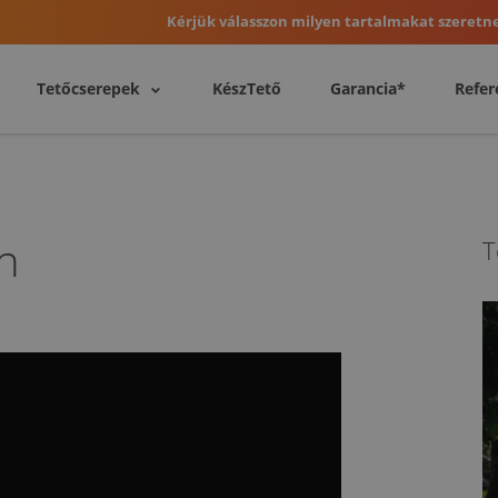
Kérjük válasszon milyen tartalmakat szeretne
Tetőcserepek
KészTető
Garancia*
Refer
n
T