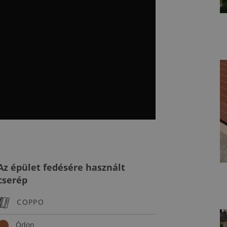
Az épület fedésére használt
cserép
COPPO
Ódon