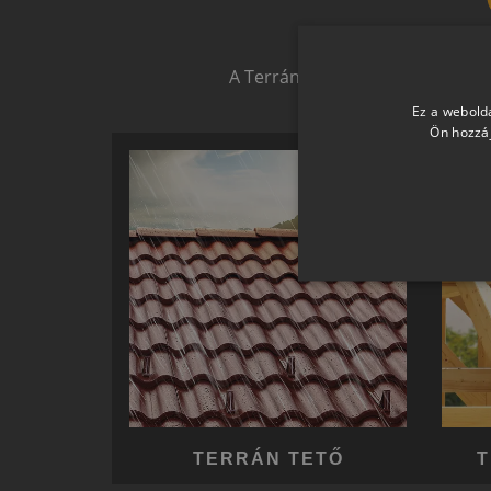
Biztonságot nyújtó,
A Terrán ernyőmárkának köszön
Ez a webolda
Ön hozzáj
TERRÁN TETŐ
T