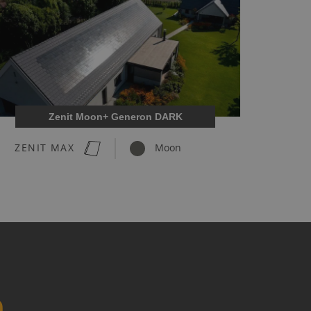
Zenit Moon+ Generon DARK
ZENIT MAX
Moon
n