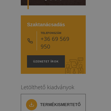
Szaktanácsadás
TELEFONSZÁM
+36 69 569
950
ÜZENETET ÍROK
Letölthető kiadványok
TERMÉKISMERTETŐ