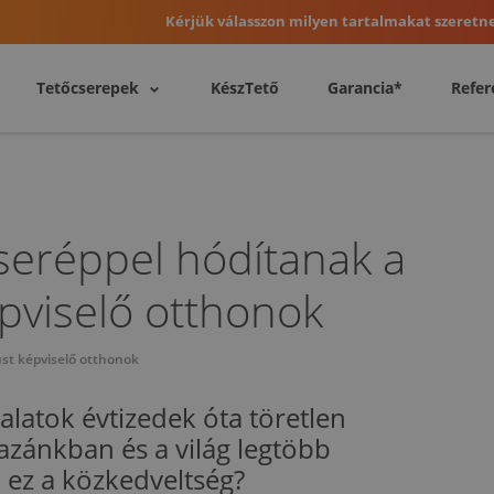
Kérjük válasszon milyen tartalmakat szeretne
Tetőcserepek
KészTető
Garancia*
Refer
cseréppel hódítanak a
épviselő otthonok
lust képviselő otthonok
yalatok évtizedek óta töretlen
zánkban és a világ legtöbb
ez a közkedveltség?