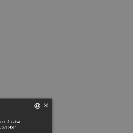
×
használatával
HUNGARIAN
Bővebben
SLOVAK