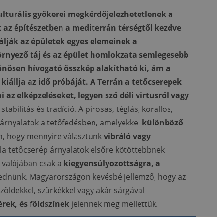
kulturális gyökerei megkérdőjelezhetetlenek a
 az építészetben a mediterrán térségtől kezdve
álják az épületek egyes elemeinek a
örnyező táj és az épület homlokzata semlegesebb
önösen hívogató összkép alakítható ki, ám a
iállja az idő próbáját. A Terrán a tetőcserepek
i az elképzeléseket, legyen szó déli virtusról vagy
 stabilitás és tradíció. A pirosas, téglás, korallos,
 árnyalatok a tetőfedésben, amelyekkel
különböző
n, hogy mennyire választunk
vibráló vagy
gla tetőcserép árnyalatok elsőre kötöttebbnek
 valójában csak a
kiegyensúlyozottságra, a
kednünk. Magyarországon kevésbé jellemző, hogy az
zöldekkel, szürkékkel vagy akár sárgával
érek, és földszínek
jelennek meg mellettük.