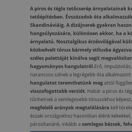
A piros és tégla tetőcserép árnyalatainak 
tetőépítésben. Évszázadok óta alkalmazzák
Skandináviáig. A dizájnerek gyakran haszn
hangsúlyozására, különösen akkor, ha a k
árnyalatú. Nosztalgikus érzésvilágával kül
közkedvelt tónus bármely stílusba ágyazva k
széles palettáját kínálva segít megvalósítan
hagyományos hangulatról.
Erő, impulzivitás,
narancsos színek a legrégebb óta alkalmazott
hangulatot teremthetünk meg
attól függőe
visszafogottabb verziót
. Habár a piros és té
tűnhetnek a semlegesebb tónusokhoz képest,
megfelelő arányok megtalálására
kell töre
északi országokhoz hasonlóan élénk kékekkel, 
párosítanánk, inkább a
semleges bézsek, feh