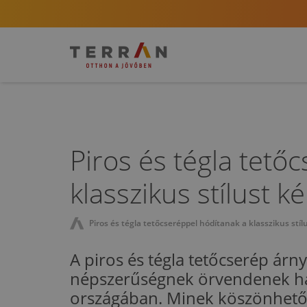
Piros és tégla tető
klasszikus stílust k
Piros és tégla tetőcseréppel hódítanak a klasszikus stí
A piros és tégla tetőcserép árn
népszerűségnek örvendenek ha
országában. Minek köszönhető 