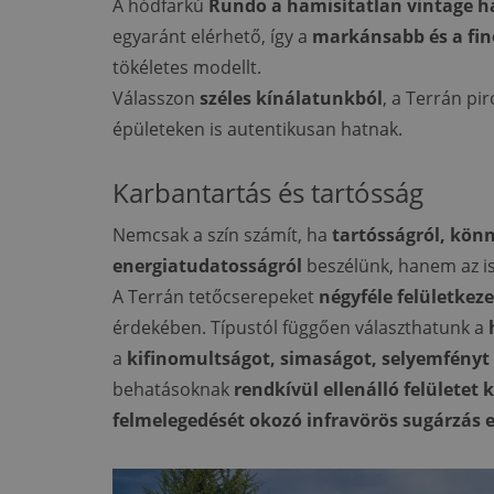
A hódfarkú
Rundo a hamisítatlan vintage h
egyaránt elérhető, így a
markánsabb és a fi
tökéletes modellt.
Válasszon
széles kínálatunkból
, a Terrán pi
épületeken is autentikusan hatnak.
Karbantartás és tartósság
Nemcsak a szín számít, ha
tartósságról, kön
energiatudatosságról
beszélünk, hanem az is,
A Terrán tetőcserepeket
négyféle felületkeze
érdekében. Típustól függően választhatunk a
a
kifinomultságot, simaságot, selyemfényt 
behatásoknak
rendkívül ellenálló felületet 
felmelegedését okozó infravörös sugárzás 