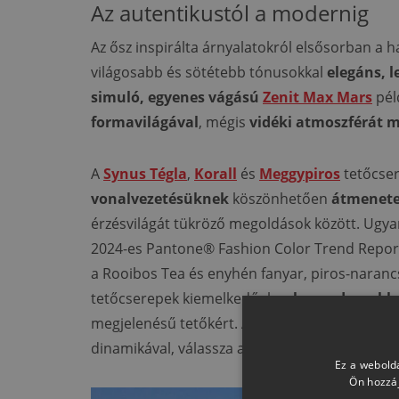
Az autentikustól a modernig
Az ősz inspirálta árnyalatokról elsősorban a
világosabb és sötétebb tónusokkal
elegáns, l
simuló, egyenes vágású
Zenit Max Mars
pél
formavilágával
, mégis
vidéki atmoszférát m
A
Synus Tégla
,
Korall
és
Meggypiros
tetőcse
vonalvezetésüknek
köszönhetően
átmenete
érzésvilágát tükröző megoldások között. Ugy
2024-es Pantone® Fashion Color Trend Reportba
a Rooibos Tea és enyhén fanyar, piros-narancs
tetőcserepek kiemelkedőek, a
legmodernebb i
megjelenésű tetőkért. Amennyiben
hasonló í
dinamikával, válassza a
Danubia Tégla
variáns
Ez a webolda
Ön hozzáj