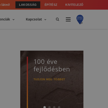
 látni!
LAKOSSÁG
ÉPÍTÉSZ
KIVITELEZŐ
enciák
Kapcsolat
100 éve
50 
fejlődésben
gar
TUDJON MEG TÖBBET
TUDJO