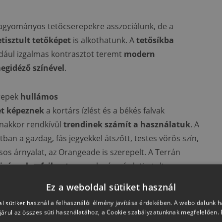
 hagyományos tetőcserepekre asszociálunk, de a
etisztult tetőképet
is alkothatunk. A
tetősíkba
dául izgalmas kontrasztot teremt
modern
egidéző színével
.
repek
hullámos
t képeznek
a kortárs ízlést és a békés falvak
anakkor rendkívül
trendinek számít a használatuk
. A
n a gazdag, fás jegyekkel átszőtt, testes vörös szín,
os árnyalat, az Orangeade is szerepelt. A Terrán
gényekre fejlesztve
, az elegáns és letisztult
vekkel rendelkező
terméket keres, ám kissé eltérő
Ez a weboldal sütiket használ
t.
l sütiket használ a felhasználói élmény javítása érdekében. A weboldalunk 
árul az összes süti használatához, a Cookie szabályzatunknak megfelelően.