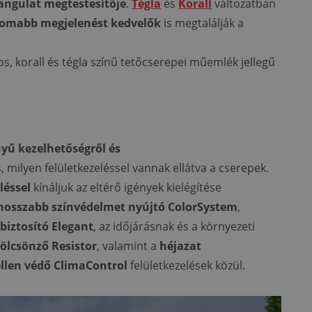
angulat megtestesítője
.
Tégla
és
Korall
változatban
nomabb megjelenést kedvelők
is megtalálják a
ros, korall és tégla színű tetőcserepei műemlék jellegű
nyű kezelhetőségről és
 milyen felületkezeléssel vannak ellátva a cserepek.
léssel
kínáljuk az eltérő igények kielégítése
hosszabb színvédelmet nyújtó ColorSystem
,
biztosító Elegant
, az időjárásnak és a környezeti
kölcsönző Resistor
, valamint a
héjazat
ellen védő ClimaControl
felületkezelések közül.