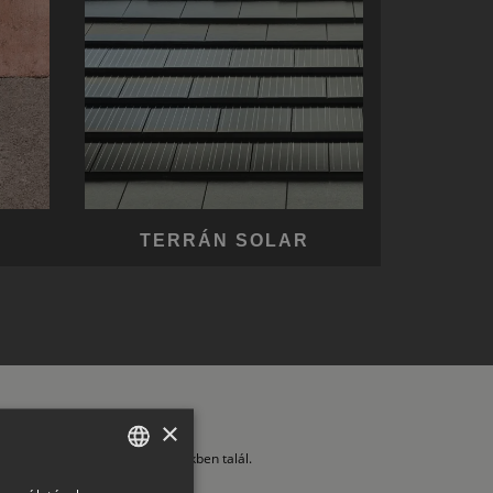
TERRÁN SOLAR
×
ltalános Szerződési Feltételeinkben talál.
HUNGARIAN