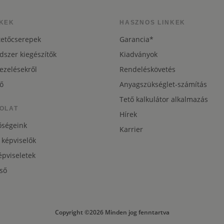
KEK
HASZNOS LINKEK
tetőcserepek
Garancia*
dszer kiegészítők
Kiadványok
ezelésekről
Rendeléskövetés
ő
Anyagszükséglet-számítás
Tető kalkulátor alkalmazás
OLAT
Hírek
őségeink
Karrier
 képviselők
pviseletek
ső
Copyright ©2026 Minden jog fenntartva