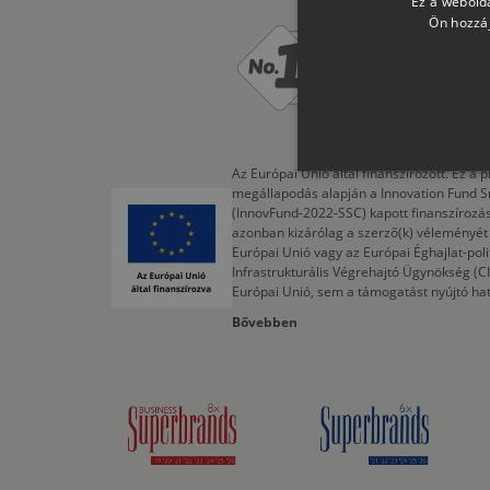
Ez a webolda
Ön hozzáj
**Az NIQ
értékesí
Az Európai Unió által finanszírozott. Ez 
megállapodás alapján a Innovation Fund S
(InnovFund-2022-SSC) kapott finanszírozás
azonban kizárólag a szerző(k) véleményét t
Európai Unió vagy az Európai Éghajlat-poli
Infrastrukturális Végrehajtó Ügynökség (
Európai Unió, sem a támogatást nyújtó ha
Bővebben