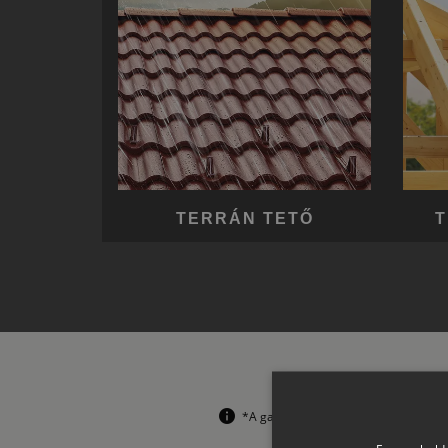
TERRÁN TETŐ
T
*A garanciális feltételek korlátozás