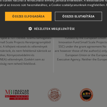
l sütiket használ a felhasználói élmény javítása érdekében. A weboldalunk 
árul az összes süti használatához, a Cookie szabályzatunknak megfelelően.
 GfK MI Sales Tracking adatai alapján a 2025. március és 2026 február között
tett termékmennyiséget tekintve, Panelmarket, Copyright © 2026, Nielsen Consu
ÖSSZES ELFOGADÁSA
ÖSSZES ELUTASÍTÁSA
RÉSZLETEK MEGJELENÍTÉSE
a projekt a 101156968. számú támogatási
Funded by the European Union. 
mall Scale Projects Keretprogramjából
Innovation Fund Small Scale Proje
t. A kifejtett nézetek és vélemények
SSC) under the grant agreement No
ükrözik, és nem feltétlenül tükrözik az
are however those of the author(s) only
tikai, Környezetvédelmi és
European Union or the Europea
CINEA) véleményét. Ezekért sem az
Executive Agency. Neither the Europe
tóság nem tehető felelőssé.