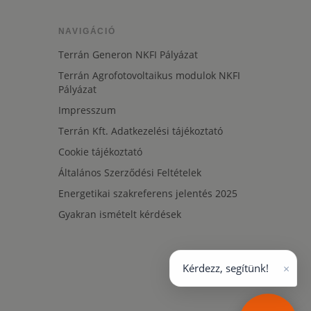
NAVIGÁCIÓ
Terrán Generon NKFI Pályázat
Terrán Agrofotovoltaikus modulok NKFI
Pályázat
Impresszum
Terrán Kft. Adatkezelési tájékoztató
Cookie tájékoztató
Általános Szerződési Feltételek
Energetikai szakreferens jelentés 2025
Gyakran ismételt kérdések
×
Kérdezz, segítünk!