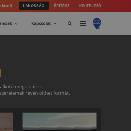
 látni!
LAKOSSÁG
ÉPÍTÉSZ
KIVITELEZŐ
enciák
Kapcsolat
n
t alkotó megoldások.
zerelemek révén ölthet formát.