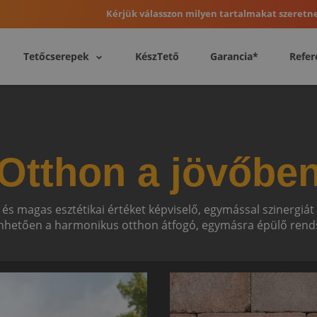
Kérjük válasszon milyen tartalmakat szeretne
Tetőcserepek
KészTető
Garancia*
Refer
Otthon a jövőbe
 és magas esztétikai értéket képviselő, egymással szinergiá
hetően a harmonikus otthon átfogó, egymásra épülő rends