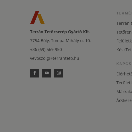
TERMÉ
Terrán 
Terrán Tetőcserép Gyártó Kft.
Tetőren
7754 Bóly, Tompa Mihály u. 10.
Felületk
+36 (69) 569 950
KészTet
vevoszolg@terranteto.hu
KAPCS
Elérhet
Területi
Márkaké
Ácskere