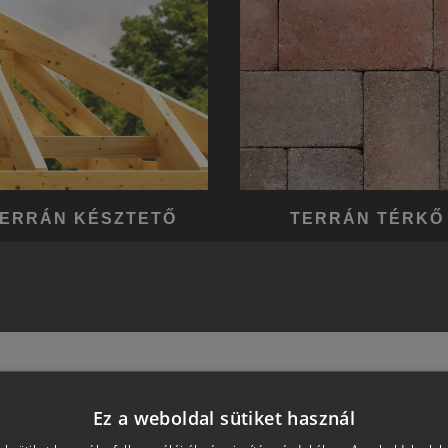
ERRÁN KÉSZTETŐ
TERRÁN TÉRKŐ
Ez a weboldal sütiket használ
okat tartalmaznak, bővebb információt a
Garancia
oldalon és az onnan letölthető Á