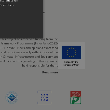
használatával
Bővebben
SLOVAK
 Magyarországon, négyzetméterben
mer, LLC.
Részletek
GERMAN
ROMANIAN
SLOVENIAN
This project has received funding from the
CROATIAN
cts Framework Programme (InnovFund-2022-
 101156968. Views and opinions expressed
SR
 and do not necessarily reflect those of the
n Climate, Infrastructure and Environment
RO-HU
an Union nor the granting authority can be
held responsible for them.
ENGLISH
Read more
ITALIAN