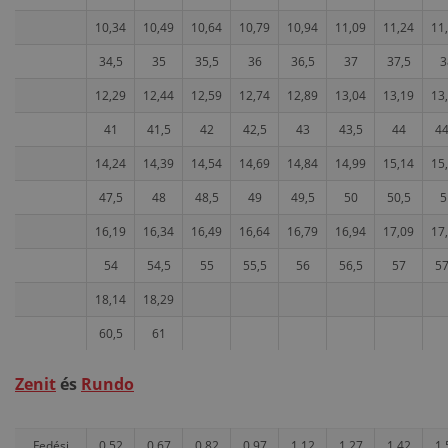
10,34
10,49
10,64
10,79
10,94
11,09
11,24
11
34,5
35
35,5
36
36,5
37
37,5
3
12,29
12,44
12,59
12,74
12,89
13,04
13,19
13
41
41,5
42
42,5
43
43,5
44
44
14,24
14,39
14,54
14,69
14,84
14,99
15,14
15
47,5
48
48,5
49
49,5
50
50,5
5
16,19
16,34
16,49
16,64
16,79
16,94
17,09
17
54
54,5
55
55,5
56
56,5
57
57
18,14
18,29
60,5
61
Zenit
és
Rundo
Fedési
0,52
0,67
0,82
0,97
1,12
1,27
1,42
1,