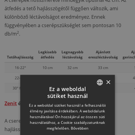
A cserepek hosszmérete mindegyik típusnál 42 cm. Az
átfedés a tető hajlásszögétől függően változik, ami
különböző léctávolságot eredményez. Ennek
függvényében a cserépszükséglet sem pontosan 10
2
db/m
.
Legkisebb
Legnagyobb
Ajánlott
Aj
Tetőhajlásszög
átfedés
léctávolság
ereszléctávolság
gerinc
16-22°
10 cm
32 cm
33 cm
22-30°
9,0 cm
33 cm
33 cm
4
×
Ez a weboldal
30° felett
8,0 cm
34 cm
33 cm
sütiket használ
HUNGARIAN
Zenit
és
Rundo
Ez a weboldal sütiket használ a felhasználói
SLOVAK
élmény javítása érdekében. A weboldalunk
használatával Ön hozzájárul az összes süti
GERMAN
A cserepek hosszmérete 42 cm. Az átfedés a tető
használatához, a Cookie szabályzatunknak
megfelelően.
Bővebben
hajlásszögétől függően változik, ami különböző
ROMANIAN