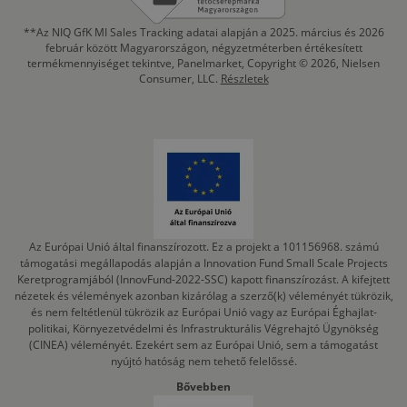
**Az NIQ GfK MI Sales Tracking adatai alapján a 2025. március és 2026
február között Magyarországon, négyzetméterben értékesített
termékmennyiséget tekintve, Panelmarket, Copyright © 2026, Nielsen
Consumer, LLC.
Részletek
Az Európai Unió által finanszírozott. Ez a projekt a 101156968. számú
támogatási megállapodás alapján a Innovation Fund Small Scale Projects
Keretprogramjából (InnovFund-2022-SSC) kapott finanszírozást. A kifejtett
nézetek és vélemények azonban kizárólag a szerző(k) véleményét tükrözik,
és nem feltétlenül tükrözik az Európai Unió vagy az Európai Éghajlat-
politikai, Környezetvédelmi és Infrastrukturális Végrehajtó Ügynökség
(CINEA) véleményét. Ezekért sem az Európai Unió, sem a támogatást
nyújtó hatóság nem tehető felelőssé.
Bővebben