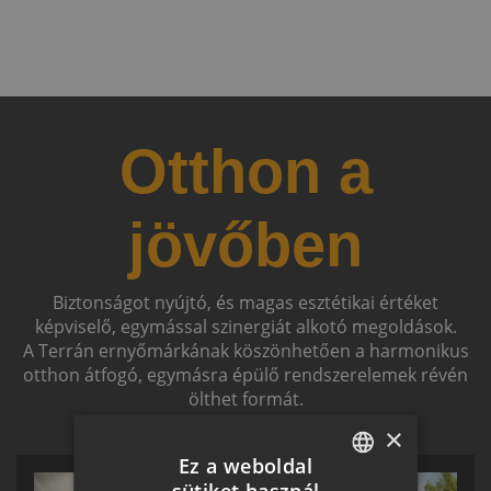
Otthon a
jövőben
Biztonságot nyújtó, és magas esztétikai értéket
képviselő, egymással szinergiát alkotó megoldások.
A Terrán ernyőmárkának köszönhetően a harmonikus
otthon átfogó, egymásra épülő rendszerelemek révén
ölthet formát.
×
Ez a weboldal
sütiket használ