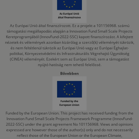
Az Európai Unió által finanszírozott. Ez a projekt a 101156968. számú
támogatási megállapodás alapján a Innovation Fund Small Scale Projects
Keretprogramjából (InnovFund-2022-SSC) kapott finanszírozást. A kifejtett
nézetek és vélemények azonban kizárólag a szerző(k) véleményét tükrözik,
és nem feltétlenül tükrözik az Európai Unió vagy az Európai Éghajlat-
politikai, Környezetvédelmi és Infrastrukturális Végrehajtó Ügynökség
(CINEA) véleményét. Ezekért sem az Európai Unió, sem a támogatást
nyújtó hatóság nem tehető felelőssé.
Bővebben
Funded by the European Union. This project has received funding from the
Innovation Fund Small Scale Projects Framework Programme (InnovFund-
2022-SSC) under the grant agreement No 101156968. Views and opinions
expressed are however those of the author(s) only and do not necessarily
reflect those of the European Union or the European Climate,