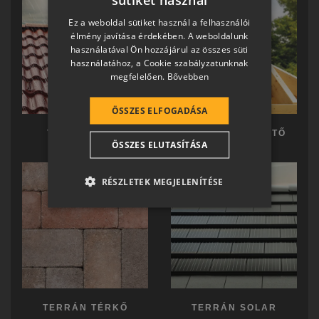
HUNGARIAN
Ez a weboldal sütiket használ a felhasználói
SLOVAK
élmény javítása érdekében. A weboldalunk
használatával Ön hozzájárul az összes süti
GERMAN
használatához, a Cookie szabályzatunknak
megfelelően.
Bővebben
ROMANIAN
SLOVENIAN
ÖSSZES ELFOGADÁSA
CROATIAN
TERRÁN TETŐ
TERRÁN KÉSZTETŐ
ÖSSZES ELUTASÍTÁSA
SR
RO-HU
RÉSZLETEK MEGJELENÍTÉSE
ENGLISH
ITALIAN
TERRÁN TÉRKŐ
TERRÁN SOLAR