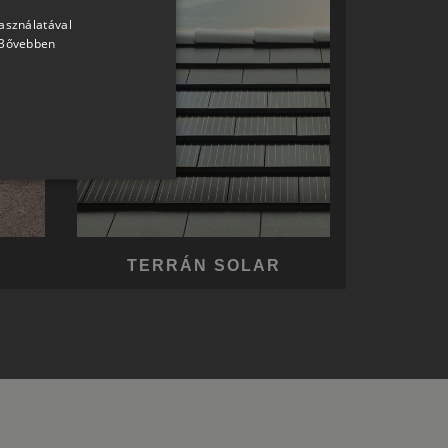
használatával
HUNGARIAN
Bővebben
SLOVAK
GERMAN
ROMANIAN
SLOVENIAN
CROATIAN
SR
RO-HU
TERRÁN SOLAR
ENGLISH
ITALIAN