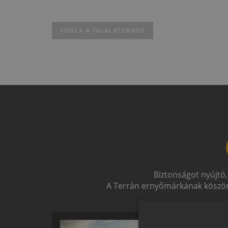
VISSZA A TALÁLATOKHOZ
Biztonságot nyújtó,
A Terrán ernyőmárkának köszön