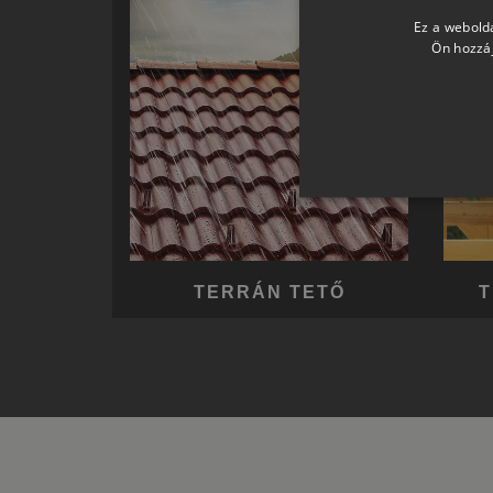
Ez a webolda
Ön hozzáj
TERRÁN TETŐ
T