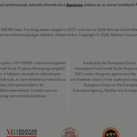
okat tartalmaznak, bővebb információt a
Garancia
oldalon és az onnan letölthető Á
 GfK MI Sales Tracking adatai alapján a 2025. március és 2026 február között
tett termékmennyiséget tekintve, Panelmarket, Copyright © 2026, Nielsen Consu
a projekt a 101156968. számú támogatási
Funded by the European Union. 
mall Scale Projects Keretprogramjából
Innovation Fund Small Scale Proje
t. A kifejtett nézetek és vélemények
SSC) under the grant agreement No
ükrözik, és nem feltétlenül tükrözik az
are however those of the author(s) only
tikai, Környezetvédelmi és
European Union or the Europea
CINEA) véleményét. Ezekért sem az
Executive Agency. Neither the Europe
tóság nem tehető felelőssé.