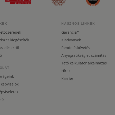
KEK
HASZNOS LINKEK
tetőcserepek
Garancia*
dszer kiegészítők
Kiadványok
ezelésekről
Rendeléskövetés
ő
Anyagszükséglet-számítás
Tető kalkulátor alkalmazás
OLAT
Hírek
őségeink
Karrier
 képviselők
pviseletek
ső