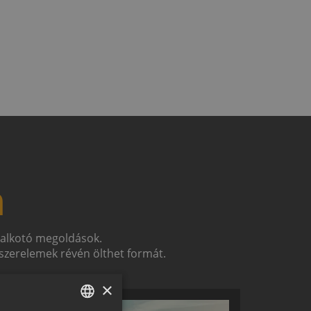
n
t alkotó megoldások.
zerelemek révén ölthet formát.
×