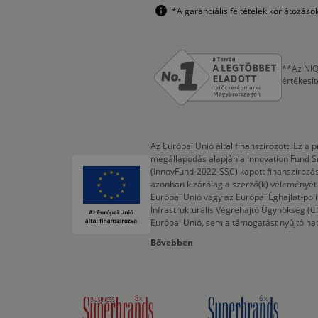
*A garanciális feltételek korlátozás
**Az NIQ
értékesí
Az Európai Unió által finanszírozott. Ez 
megállapodás alapján a Innovation Fund S
(InnovFund-2022-SSC) kapott finanszírozás
azonban kizárólag a szerző(k) véleményét t
Európai Unió vagy az Európai Éghajlat-poli
Infrastrukturális Végrehajtó Ügynökség (
Európai Unió, sem a támogatást nyújtó ha
Bővebben