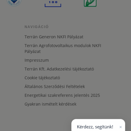
NAVIGÁCIÓ
Terrán Generon NKFI Pályázat
Terrán Agrofotovoltaikus modulok NKFI
Pályázat
Impresszum
Terrán Kft. Adatkezelési tájékoztató
Cookie tájékoztató
Általános Szerződési Feltételek
Energetikai szakreferens jelentés 2025
Gyakran ismételt kérdések
×
Kérdezz, segítünk!