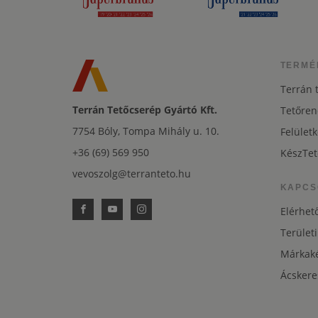
TERMÉ
Terrán 
Terrán Tetőcserép Gyártó Kft.
Tetőren
7754 Bóly, Tompa Mihály u. 10.
Felületk
+36 (69) 569 950
KészTet
vevoszolg@terranteto.hu
KAPCS
Elérhet
Területi
Márkaké
Ácskere