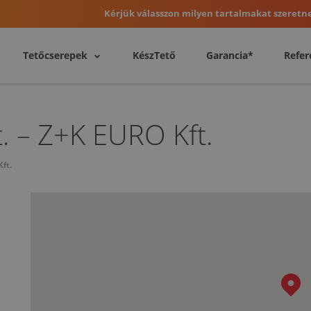
Kérjük válasszon milyen tartalmakat szeretne
Tetőcserepek
KészTető
Garancia*
Refer
. – Z+K EURO Kft.
ft.