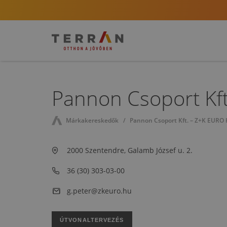
Pannon Csoport Kft
Márkakereskedők
Pannon Csoport Kft. – Z+K EURO K
2000 Szentendre, Galamb József u. 2.
36 (30) 303-03-00
g.peter@zkeuro.hu
ÚTVONALTERVEZÉS