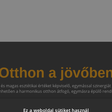
Otthon a jövőbe
 és magas esztétikai értéket képviselő, egymással szinergiá
hetően a harmonikus otthon átfogó, egymásra épülő rends
Ez a weboldal sütiket használ