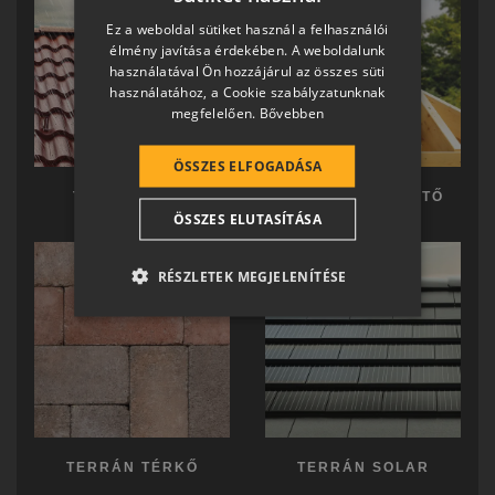
HUNGARIAN
Ez a weboldal sütiket használ a felhasználói
SLOVAK
élmény javítása érdekében. A weboldalunk
használatával Ön hozzájárul az összes süti
GERMAN
használatához, a Cookie szabályzatunknak
megfelelően.
Bővebben
ROMANIAN
SLOVENIAN
ÖSSZES ELFOGADÁSA
CROATIAN
TERRÁN TETŐ
TERRÁN KÉSZTETŐ
ÖSSZES ELUTASÍTÁSA
SR
RO-HU
RÉSZLETEK MEGJELENÍTÉSE
ENGLISH
ITALIAN
TERRÁN TÉRKŐ
TERRÁN SOLAR