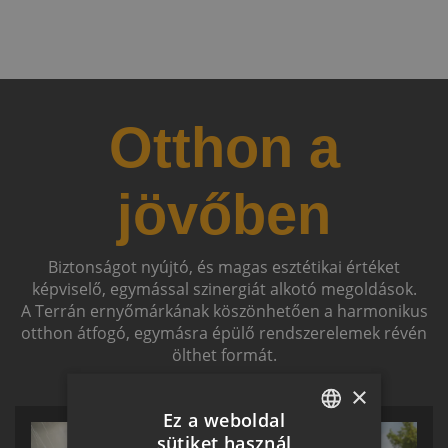
Otthon a
jövőben
Biztonságot nyújtó, és magas esztétikai értéket
képviselő, egymással szinergiát alkotó megoldások.
A Terrán ernyőmárkának köszönhetően a harmonikus
otthon átfogó, egymásra épülő rendszerelemek révén
ölthet formát.
×
Ez a weboldal
sütiket használ