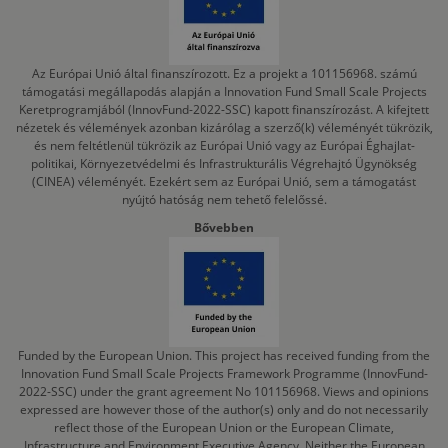
Az Európai Unió által finanszírozott. Ez a projekt a 101156968. számú
támogatási megállapodás alapján a Innovation Fund Small Scale Projects
Keretprogramjából (InnovFund-2022-SSC) kapott finanszírozást. A kifejtett
nézetek és vélemények azonban kizárólag a szerző(k) véleményét tükrözik,
és nem feltétlenül tükrözik az Európai Unió vagy az Európai Éghajlat-
politikai, Környezetvédelmi és Infrastrukturális Végrehajtó Ügynökség
(CINEA) véleményét. Ezekért sem az Európai Unió, sem a támogatást
nyújtó hatóság nem tehető felelőssé.
Bővebben
Funded by the European Union. This project has received funding from the
Innovation Fund Small Scale Projects Framework Programme (InnovFund-
2022-SSC) under the grant agreement No 101156968. Views and opinions
expressed are however those of the author(s) only and do not necessarily
reflect those of the European Union or the European Climate,
Infrastructure and Environment Executive Agency. Neither the European