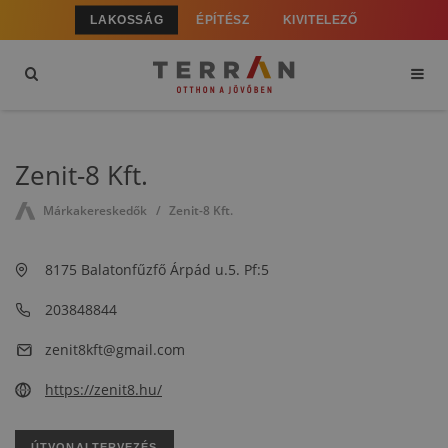
LAKOSSÁG
ÉPÍTÉSZ
KIVITELEZŐ
Zenit-8 Kft.
Márkakereskedők
Zenit-8 Kft.
8175 Balatonfűzfő Árpád u.5. Pf:5
203848844
zenit8kft@gmail.com
https://zenit8.hu/
ÚTVONALTERVEZÉS