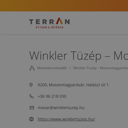
Winkler Tüzép – M
Márkakereskedők
Winkler Tüzép – Mosonmagyaróv
9200, Mosonmagyaróvár, Halászi út 1.
+36 96 218 030
movar@winklertuzep.hu
https://www.winklertuzep.hu/