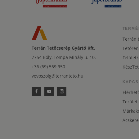
TERMÉ
Terrán 
Terrán Tetőcserép Gyártó Kft.
Tetőren
7754 Bóly, Tompa Mihály u. 10.
Felületk
+36 (69) 569 950
KészTet
vevoszolg@terranteto.hu
KAPCS
Elérhet
Területi
Márkaké
Ácskere