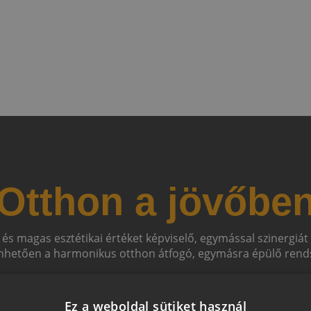
Otthon a jövőbe
 és magas esztétikai értéket képviselő, egymással szinergiá
hetően a harmonikus otthon átfogó, egymásra épülő rends
Ez a weboldal sütiket használ