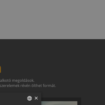
n
t alkotó megoldások.
zerelemek révén ölthet formát.
×