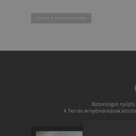
VISSZA A TALÁLATOKHOZ
Biztonságot nyújtó,
A Terrán ernyőmárkának köszön