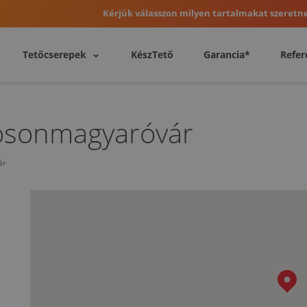
Kérjük válasszon milyen tartalmakat szeretne
Tetőcserepek
KészTető
Garancia*
Refer
osonmagyaróvár
ár