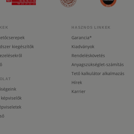
KEK
HASZNOS LINKEK
tetőcserepek
Garancia*
dszer kiegészítők
Kiadványok
ezelésekről
Rendeléskövetés
ő
Anyagszükséglet-számítás
Tető kalkulátor alkalmazás
OLAT
Hírek
őségeink
Karrier
 képviselők
pviseletek
ső