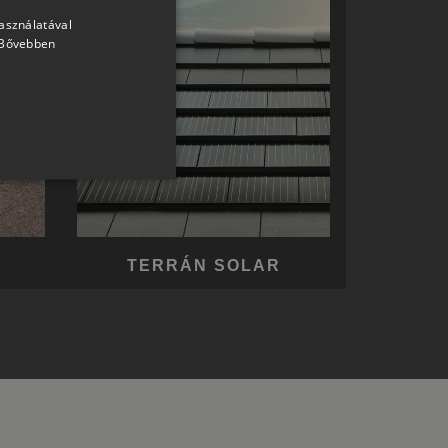
használatával
HUNGARIAN
Bővebben
SLOVAK
GERMAN
ROMANIAN
SLOVENIAN
CROATIAN
SR
RO-HU
TERRÁN SOLAR
ENGLISH
ITALIAN