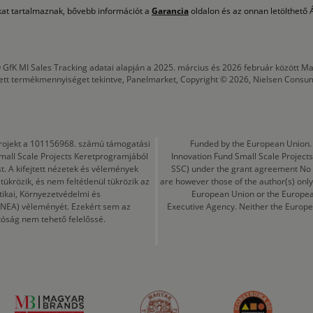
okat tartalmaznak, bővebb információt a
Garancia
oldalon és az onnan letölthető Á
 GfK MI Sales Tracking adatai alapján a 2025. március és 2026 február között
tett termékmennyiséget tekintve, Panelmarket, Copyright © 2026, Nielsen Consu
a projekt a 101156968. számú támogatási
Funded by the European Union. 
mall Scale Projects Keretprogramjából
Innovation Fund Small Scale Proje
t. A kifejtett nézetek és vélemények
SSC) under the grant agreement No
ükrözik, és nem feltétlenül tükrözik az
are however those of the author(s) only
tikai, Környezetvédelmi és
European Union or the Europea
CINEA) véleményét. Ezekért sem az
Executive Agency. Neither the Europe
tóság nem tehető felelőssé.