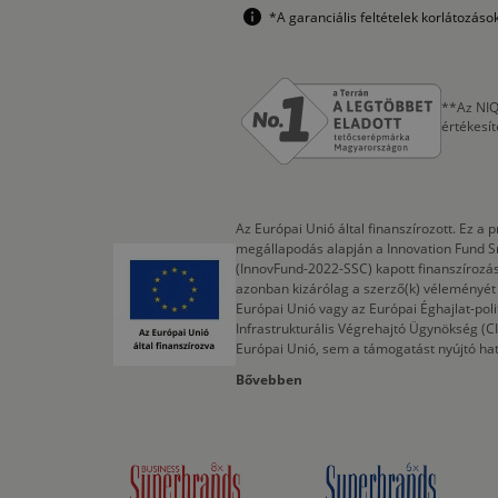
*A garanciális feltételek korlátozás
**Az NIQ
értékesí
Az Európai Unió által finanszírozott. Ez 
megállapodás alapján a Innovation Fund S
(InnovFund-2022-SSC) kapott finanszírozás
azonban kizárólag a szerző(k) véleményét t
Európai Unió vagy az Európai Éghajlat-poli
Infrastrukturális Végrehajtó Ügynökség (
Európai Unió, sem a támogatást nyújtó ha
Bővebben