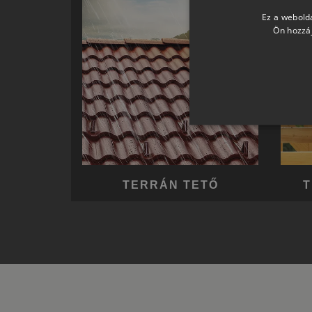
Ez a webolda
Ön hozzáj
TERRÁN TETŐ
T