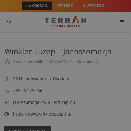
LAKOSSÁG
ÉPÍTÉSZ
KIVITELEZŐ
Winkler Tüzép – Jánossomorja
Márkakereskedők
Winkler Tüzép – Jánossomorja
9241, Jánossomorja, Óvoda u.
+36 96 226 066
janossomorja@winklertuzep.hu
https://www.winklertuzep.hu/
ÚTVONALTERVEZÉS