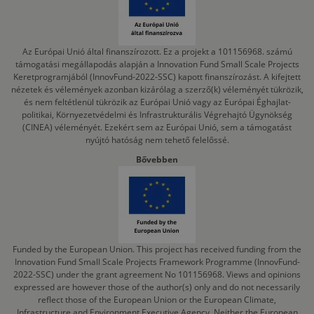
Az Európai Unió által finanszírozott. Ez a projekt a 101156968. számú
támogatási megállapodás alapján a Innovation Fund Small Scale Projects
Keretprogramjából (InnovFund-2022-SSC) kapott finanszírozást. A kifejtett
nézetek és vélemények azonban kizárólag a szerző(k) véleményét tükrözik,
és nem feltétlenül tükrözik az Európai Unió vagy az Európai Éghajlat-
politikai, Környezetvédelmi és Infrastrukturális Végrehajtó Ügynökség
(CINEA) véleményét. Ezekért sem az Európai Unió, sem a támogatást
nyújtó hatóság nem tehető felelőssé.
Bővebben
Funded by the European Union. This project has received funding from the
Innovation Fund Small Scale Projects Framework Programme (InnovFund-
2022-SSC) under the grant agreement No 101156968. Views and opinions
expressed are however those of the author(s) only and do not necessarily
reflect those of the European Union or the European Climate,
Infrastructure and Environment Executive Agency. Neither the European