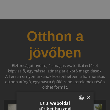
Otthon a
jövőben
Biztonságot nyújtó, és magas esztétikai értéket
képviselő, egymással szinergiát alkotó megoldások.
A Terrán ernyőmárkának köszönhetően a harmonikus
otthon átfogó, egymásra épülő rendszerelemek révén
ölthet formát.
×
Ez a weboldal
sütiket használ