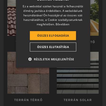
HUNGARIAN
Ez a weboldal sütiket használ a felhasználói
SLOVAK
élmény javítása érdekében. A weboldalunk
használatával Ön hozzájárul az összes süti
GERMAN
használatához, a Cookie szabályzatunknak
megfelelően.
Bővebben
ROMANIAN
SLOVENIAN
ÖSSZES ELFOGADÁSA
CROATIAN
TERRÁN TETŐ
TERRÁN KÉSZTETŐ
ÖSSZES ELUTASÍTÁSA
SR
RO-HU
RÉSZLETEK MEGJELENÍTÉSE
ENGLISH
ITALIAN
TERRÁN TÉRKŐ
TERRÁN SOLAR