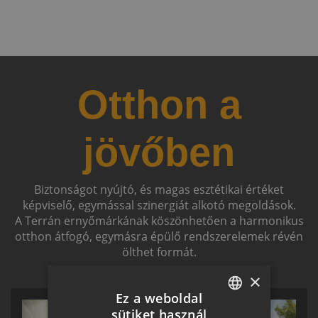
Otthon a
jövőben
Biztonságot nyújtó, és magas esztétikai értéket
képviselő, egymással szinergiát alkotó megoldások.
A Terrán ernyőmárkának köszönhetően a harmonikus
otthon átfogó, egymásra épülő rendszerelemek révén
ölthet formát.
×
Ez a weboldal
sütiket használ