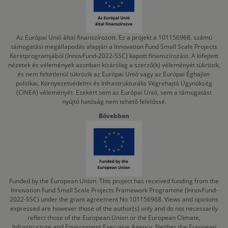
Az Európai Unió által finanszírozott. Ez a projekt a 101156968. számú
támogatási megállapodás alapján a Innovation Fund Small Scale Projects
Keretprogramjából (InnovFund-2022-SSC) kapott finanszírozást. A kifejtett
nézetek és vélemények azonban kizárólag a szerző(k) véleményét tükrözik,
és nem feltétlenül tükrözik az Európai Unió vagy az Európai Éghajlat-
politikai, Környezetvédelmi és Infrastrukturális Végrehajtó Ügynökség
(CINEA) véleményét. Ezekért sem az Európai Unió, sem a támogatást
nyújtó hatóság nem tehető felelőssé.
Bővebben
Funded by the European Union. This project has received funding from the
Innovation Fund Small Scale Projects Framework Programme (InnovFund-
2022-SSC) under the grant agreement No 101156968. Views and opinions
expressed are however those of the author(s) only and do not necessarily
reflect those of the European Union or the European Climate,
Infrastructure and Environment Executive Agency. Neither the European