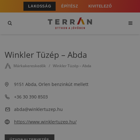
LAKOSSÁG
ÉPÍTÉSZ
KIVITELEZŐ
Winkler Tüzép – Abda
Márkakereskedők
Winkler Tüzép – Abda
9151 Abda, Orlen benzinkút mellett
+36 30 390 8503
abda@winklertuzep.hu
https://www.winklertuzep.hu/
ÚTVONALTERVEZÉS