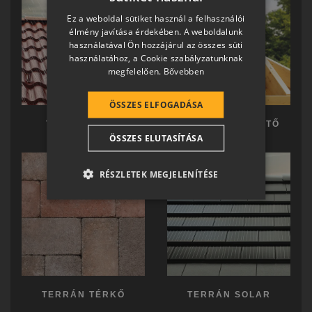
HUNGARIAN
Ez a weboldal sütiket használ a felhasználói
SLOVAK
élmény javítása érdekében. A weboldalunk
használatával Ön hozzájárul az összes süti
GERMAN
használatához, a Cookie szabályzatunknak
megfelelően.
Bővebben
ROMANIAN
SLOVENIAN
ÖSSZES ELFOGADÁSA
CROATIAN
TERRÁN TETŐ
TERRÁN KÉSZTETŐ
ÖSSZES ELUTASÍTÁSA
SR
RO-HU
RÉSZLETEK MEGJELENÍTÉSE
ENGLISH
ITALIAN
TERRÁN TÉRKŐ
TERRÁN SOLAR