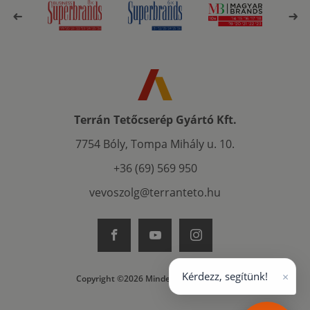
Terrán Tetőcserép Gyártó Kft.
7754 Bóly, Tompa Mihály u. 10.
+36 (69) 569 950
vevoszolg@terranteto.hu
×
Kérdezz, segítünk!
Copyright ©2026 Minden jog fenntartva