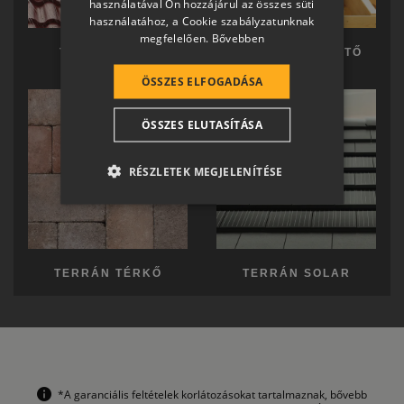
használatával Ön hozzájárul az összes süti
GERMAN
használatához, a Cookie szabályzatunknak
megfelelően.
Bővebben
ROMANIAN
TERRÁN TETŐ
TERRÁN KÉSZTETŐ
SLOVENIAN
ÖSSZES ELFOGADÁSA
CROATIAN
ÖSSZES ELUTASÍTÁSA
SR
RO-HU
RÉSZLETEK MEGJELENÍTÉSE
ENGLISH
ITALIAN
TERRÁN TÉRKŐ
TERRÁN SOLAR
*A garanciális feltételek korlátozásokat tartalmaznak, bővebb