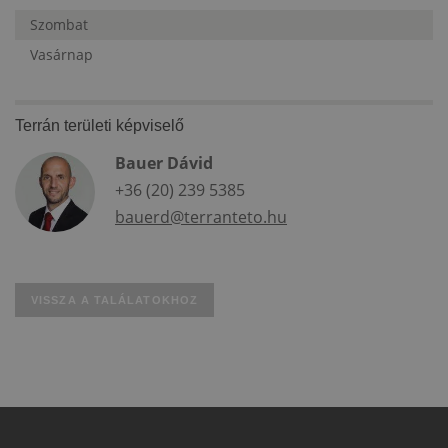
Szombat
Vasárnap
Terrán területi képviselő
Bauer Dávid
+36 (20) 239 5385
bauerd@terranteto.hu
VISSZA A TALÁLATOKHOZ