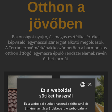
Otthon a
jövőben
Biztonságot nyújtó, és magas esztétikai értéket
képviselő, egymással szinergiát alkotó megoldások.
A Terrán ernyőmárkának köszönhetően a harmonikus
otthon átfogó, egymásra épülő rendszerelemek révén
ölthet formát.
×
Ez a weboldal
sütiket használ
HUNGARIAN
Ez a weboldal sütiket használ a felhasználói
SLOVAK
élmény javítása érdekében. A weboldalunk