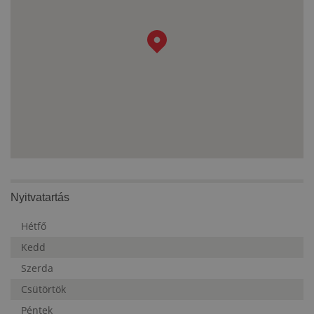
Nyitvatartás
Hétfő
Kedd
Szerda
Csütörtök
Péntek