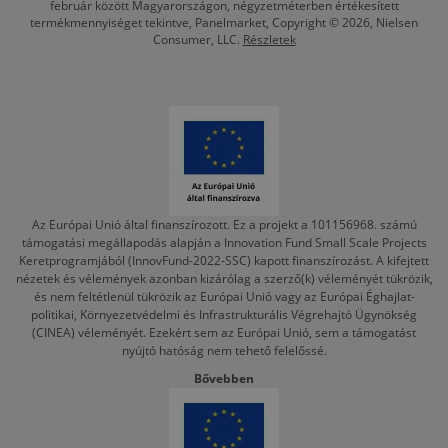
február között Magyarországon, négyzetméterben értékesített
termékmennyiséget tekintve, Panelmarket, Copyright © 2026, Nielsen
Consumer, LLC.
Részletek
Az Európai Unió által finanszírozott. Ez a projekt a 101156968. számú
támogatási megállapodás alapján a Innovation Fund Small Scale Projects
Keretprogramjából (InnovFund-2022-SSC) kapott finanszírozást. A kifejtett
nézetek és vélemények azonban kizárólag a szerző(k) véleményét tükrözik,
és nem feltétlenül tükrözik az Európai Unió vagy az Európai Éghajlat-
politikai, Környezetvédelmi és Infrastrukturális Végrehajtó Ügynökség
(CINEA) véleményét. Ezekért sem az Európai Unió, sem a támogatást
nyújtó hatóság nem tehető felelőssé.
Bővebben