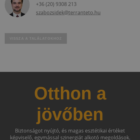
+36 (20) 9308 213
szabozsidek@terranteto.hu
VISSZA A TALÁLATOKHOZ
Otthon a
jövőben
Biztonságot nyújtó, és magas esztétikai értéket
képviselő, egymással szinergiát alkotó megoldások.