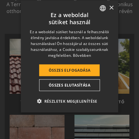
A Terrán ernyőmárkának köszönhetően a harmonikus
×
otthon átfogó, egymásra épülő rendszerelemek révén
Ez a weboldal
ölthet formát.
sütiket használ
HUNGARIAN
Ez a weboldal sütiket használ a felhasználói
SLOVAK
élmény javítása érdekében. A weboldalunk
használatával Ön hozzájárul az összes süti
GERMAN
használatához, a Cookie szabályzatunknak
megfelelően.
Bővebben
ROMANIAN
SLOVENIAN
ÖSSZES ELFOGADÁSA
CROATIAN
ÖSSZES ELUTASÍTÁSA
SR
RO-HU
RÉSZLETEK MEGJELENÍTÉSE
TERRÁN TETŐ
TERRÁN KÉSZTETŐ
ENGLISH
ITALIAN