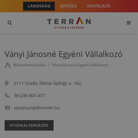
LAKOSSÁG
ÉPÍTÉSZ
KIVITELEZŐ
Ványi Jánosné Egyéni Vállalkozó
Márkakereskedők
Ványi Jánosné Egyéni Vállalkozó
2111 Szada, Dózsa György u. 162.
36 (28) 405-437
vanyituzep@invitel.hu
ÚTVONALTERVEZÉS