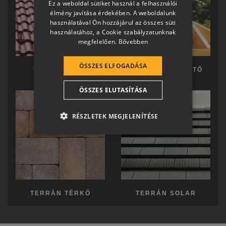
Ez a weboldal sütiket használ a felhasználói
SLOVAK
élmény javítása érdekében. A weboldalunk
használatával Ön hozzájárul az összes süti
GERMAN
használatához, a Cookie szabályzatunknak
megfelelően.
Bővebben
ROMANIAN
SLOVENIAN
ÖSSZES ELFOGADÁSA
TERRÁN TETŐ
TERRÁN KÉSZTETŐ
CROATIAN
ÖSSZES ELUTASÍTÁSA
SR
RO-HU
RÉSZLETEK MEGJELENÍTÉSE
ENGLISH
ITALIAN
TERRÁN TÉRKŐ
TERRÁN SOLAR