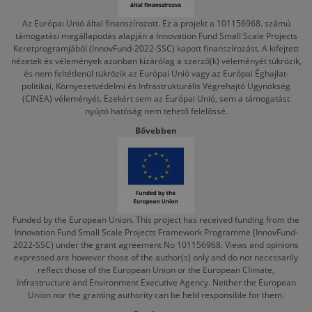
Az Európai Unió által finanszírozott. Ez a projekt a 101156968. számú
támogatási megállapodás alapján a Innovation Fund Small Scale Projects
Keretprogramjából (InnovFund-2022-SSC) kapott finanszírozást. A kifejtett
nézetek és vélemények azonban kizárólag a szerző(k) véleményét tükrözik,
és nem feltétlenül tükrözik az Európai Unió vagy az Európai Éghajlat-
politikai, Környezetvédelmi és Infrastrukturális Végrehajtó Ügynökség
(CINEA) véleményét. Ezekért sem az Európai Unió, sem a támogatást
nyújtó hatóság nem tehető felelőssé.
Bővebben
Funded by the European Union. This project has received funding from the
Innovation Fund Small Scale Projects Framework Programme (InnovFund-
2022-SSC) under the grant agreement No 101156968. Views and opinions
expressed are however those of the author(s) only and do not necessarily
reflect those of the European Union or the European Climate,
Infrastructure and Environment Executive Agency. Neither the European
Union nor the granting authority can be held responsible for them.