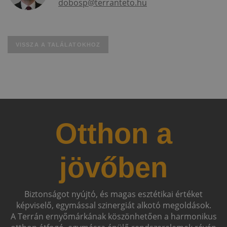
dobosp@terranteto.hu
VISSZA A TALÁLATOKHOZ
Otthon a
jövőben
Biztonságot nyújtó, és magas esztétikai értéket
képviselő, egymással szinergiát alkotó megoldások.
A Terrán ernyőmárkának köszönhetően a harmonikus