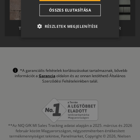
CROATIAN
ÖSSZES ELUTASÍTÁSA
SR
RO-HU
RÉSZLETEK MEGJELENÍTÉSE
TERRÁN TÉRKŐ
TERRÁN SOLAR
ENGLISH
ITALIAN
*A garanciális feltételek korlátozásokat tartalmaznak, bővebb
információt a
Garancia
oldalon és az onnan letölthető Általános
Szerződési Feltételeinkben talál.
**Az NIQ GfK MI Sales Tracking adatai alapján a 2025. március és 2026
február között Magyarországon, négyzetméterben értékesített
termékmennyiséget tekintve, Panelmarket, Copyright © 2026, Nielsen