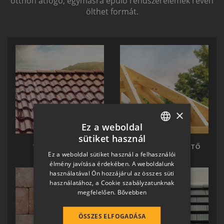
otthon átfogó, egymásra épülő rendszerelemek révén
ölthet formát.
×
Ez a weboldal
sütiket használ
HUNGARIAN
TERRÁN TETŐ
TERRÁN KÉSZTETŐ
Ez a weboldal sütiket használ a felhasználói
SLOVAK
élmény javítása érdekében. A weboldalunk
használatával Ön hozzájárul az összes süti
GERMAN
használatához, a Cookie szabályzatunknak
megfelelően.
Bővebben
ROMANIAN
SLOVENIAN
ÖSSZES ELFOGADÁSA