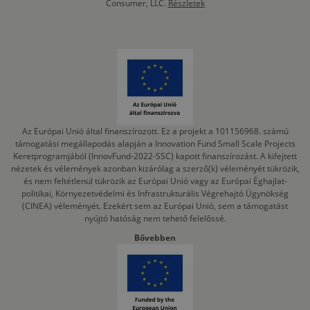
Consumer, LLC.
Részletek
Az Európai Unió által finanszírozott. Ez a projekt a 101156968. számú
támogatási megállapodás alapján a Innovation Fund Small Scale Projects
Keretprogramjából (InnovFund-2022-SSC) kapott finanszírozást. A kifejtett
nézetek és vélemények azonban kizárólag a szerző(k) véleményét tükrözik,
és nem feltétlenül tükrözik az Európai Unió vagy az Európai Éghajlat-
politikai, Környezetvédelmi és Infrastrukturális Végrehajtó Ügynökség
(CINEA) véleményét. Ezekért sem az Európai Unió, sem a támogatást
nyújtó hatóság nem tehető felelőssé.
Bővebben