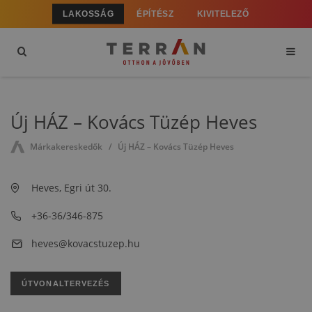
LAKOSSÁG
ÉPÍTÉSZ
KIVITELEZŐ
Új HÁZ – Kovács Tüzép Heves
Márkakereskedők
Új HÁZ – Kovács Tüzép Heves
Heves, Egri út 30.
+36-36/346-875
heves@kovacstuzep.hu
ÚTVONALTERVEZÉS