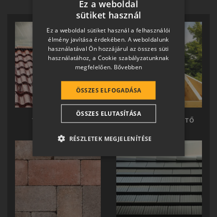
Ez a weboldal
sütiket használ
HUNGARIAN
Ez a weboldal sütiket használ a felhasználói
SLOVAK
élmény javítása érdekében. A weboldalunk
használatával Ön hozzájárul az összes süti
GERMAN
használatához, a Cookie szabályzatunknak
megfelelően.
Bővebben
ROMANIAN
SLOVENIAN
ÖSSZES ELFOGADÁSA
CROATIAN
ÖSSZES ELUTASÍTÁSA
SR
TERRÁN TETŐ
TERRÁN KÉSZTETŐ
RO-HU
RÉSZLETEK MEGJELENÍTÉSE
ENGLISH
ITALIAN