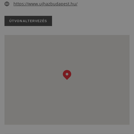
https://www.ujhazbudapest.hu/
ÚTVONALTERVEZÉS