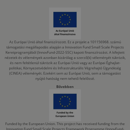
Az Európai Unió által finanszírozott. Ez a projekt a 101156968. számú
támogatási megállapodás alapján a Innovation Fund Small Scale Projects
Keretprogramjából (InnovFund-2022-SSC) kapott finanszírozást. A kifejtett
nézetek és vélemények azonban kizárólag a szerző(k) véleményét tükrözik,
és nem feltétlenül tükrözik az Európai Unió vagy az Európai Éghajlat-
politikai, Környezetvédelmi és Infrastrukturális Végrehajtó Ügynökség
(CINEA) véleményét. Ezekért sem az Európai Unió, sem a támogatást
nyújtó hatóság nem tehető felelőssé.
Bővebben
Funded by the European Union. This project has received funding from the
Innovation Fund Small Scale Projects Framework Programme (InnovFund-