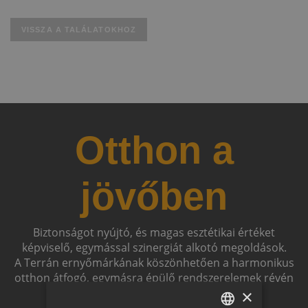
VISSZA A TALÁLATOKHOZ
Otthon a
jövőben
Biztonságot nyújtó, és magas esztétikai értéket
képviselő, egymással szinergiát alkotó megoldások.
A Terrán ernyőmárkának köszönhetően a harmonikus
otthon átfogó, egymásra épülő rendszerelemek révén
ölthet formát.
×