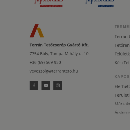
TERMÉ
Terrán 
Terrán Tetőcserép Gyártó Kft.
Tetőren
7754 Bóly, Tompa Mihály u. 10.
Felületk
+36 (69) 569 950
KészTet
vevoszolg@terranteto.hu
KAPCS
Elérhet
Területi
Márkaké
Ácskere