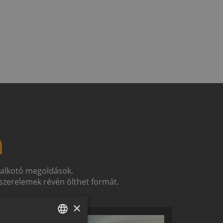
n
t alkotó megoldások.
zerelemek révén ölthet formát.
×