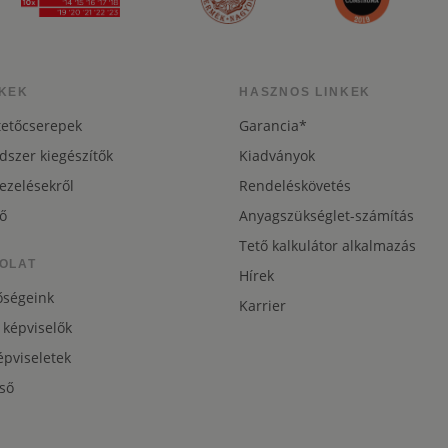
KEK
HASZNOS LINKEK
tetőcserepek
Garancia*
dszer kiegészítők
Kiadványok
ezelésekről
Rendeléskövetés
ő
Anyagszükséglet-számítás
Tető kalkulátor alkalmazás
OLAT
Hírek
őségeink
Karrier
 képviselők
pviseletek
ső