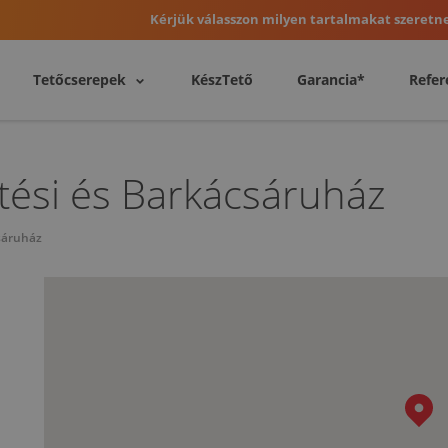
Kérjük válasszon milyen tartalmakat szeretne
Tetőcserepek
KészTető
Garancia*
Refer
tési és Barkácsáruház
sáruház