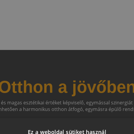
Otthon a jövőbe
 és magas esztétikai értéket képviselő, egymással szinergiá
hetően a harmonikus otthon átfogó, egymásra épülő rends
Ez a weboldal sütiket használ