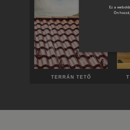
Ez a webolda
Ön hozzáj
TERRÁN TETŐ
T