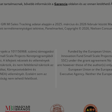
okat tartalmaznak, bővebb információt a
Garancia
oldalon és az onnan letölthető Á
 GfK MI Sales Tracking adatai alapján a 2025. március és 2026 február között
tett termékmennyiséget tekintve, Panelmarket, Copyright © 2026, Nielsen Consu
a projekt a 101156968. számú támogatási
Funded by the European Union. 
mall Scale Projects Keretprogramjából
Innovation Fund Small Scale Proje
t. A kifejtett nézetek és vélemények
SSC) under the grant agreement No
ükrözik, és nem feltétlenül tükrözik az
are however those of the author(s) only
tikai, Környezetvédelmi és
European Union or the Europea
CINEA) véleményét. Ezekért sem az
Executive Agency. Neither the Europe
tóság nem tehető felelőssé.