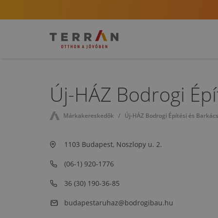
Új-HÁZ Bodrogi Épí
Márkakereskedők
Új-HÁZ Bodrogi Építési és Barkác
1103 Budapest, Noszlopy u. 2.
(06-1) 920-1776
36 (30) 190-36-85
budapestaruhaz@bodrogibau.hu