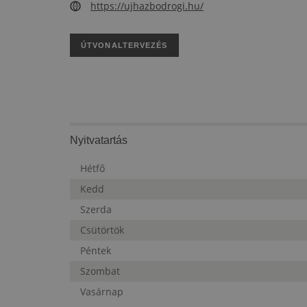
https://ujhazbodrogi.hu/
ÚTVONALTERVEZÉS
Nyitvatartás
Hétfő
Kedd
Szerda
Csütörtök
Péntek
Szombat
Vasárnap