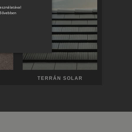
használatával
HUNGARIAN
Bővebben
SLOVAK
GERMAN
ROMANIAN
SLOVENIAN
CROATIAN
SR
RO-HU
TERRÁN SOLAR
ENGLISH
ITALIAN