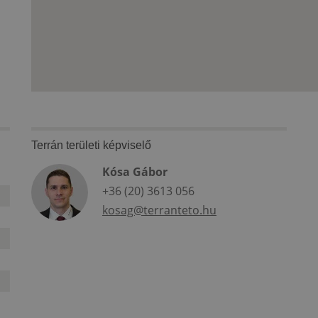
Terrán területi képviselő
Kósa Gábor
+36 (20) 3613 056
kosag@terranteto.hu