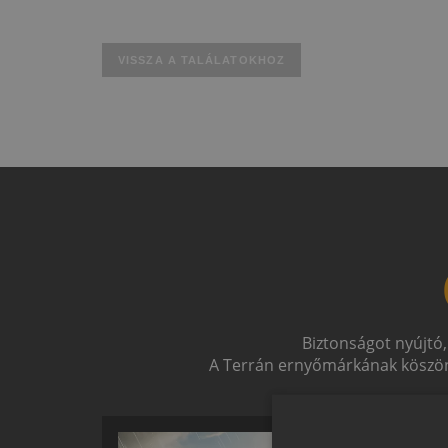
VISSZA A TALÁLATOKHOZ
Biztonságot nyújtó,
A Terrán ernyőmárkának köszön