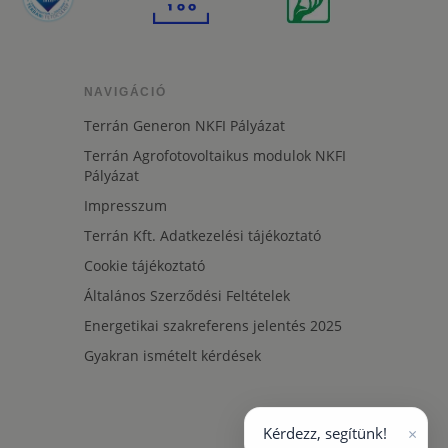
NAVIGÁCIÓ
Terrán Generon NKFI Pályázat
Terrán Agrofotovoltaikus modulok NKFI
Pályázat
Impresszum
Terrán Kft. Adatkezelési tájékoztató
Cookie tájékoztató
Általános Szerződési Feltételek
Energetikai szakreferens jelentés 2025
Gyakran ismételt kérdések
×
Kérdezz, segítünk!