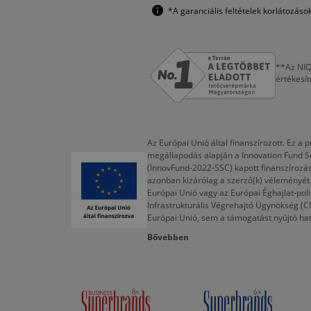
*A garanciális feltételek korlátozás
**Az NIQ
értékesí
Az Európai Unió által finanszírozott. Ez 
megállapodás alapján a Innovation Fund S
(InnovFund-2022-SSC) kapott finanszírozás
azonban kizárólag a szerző(k) véleményét t
Európai Unió vagy az Európai Éghajlat-poli
Infrastrukturális Végrehajtó Ügynökség (
Európai Unió, sem a támogatást nyújtó ha
Bővebben