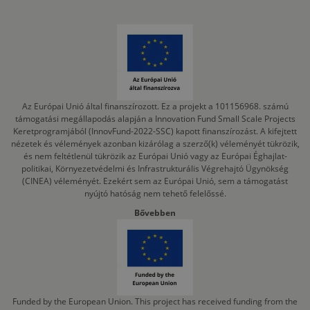
Az Európai Unió által finanszírozott. Ez a projekt a 101156968. számú
támogatási megállapodás alapján a Innovation Fund Small Scale Projects
Keretprogramjából (InnovFund-2022-SSC) kapott finanszírozást. A kifejtett
nézetek és vélemények azonban kizárólag a szerző(k) véleményét tükrözik,
és nem feltétlenül tükrözik az Európai Unió vagy az Európai Éghajlat-
politikai, Környezetvédelmi és Infrastrukturális Végrehajtó Ügynökség
(CINEA) véleményét. Ezekért sem az Európai Unió, sem a támogatást
nyújtó hatóság nem tehető felelőssé.
Bővebben
Funded by the European Union. This project has received funding from the