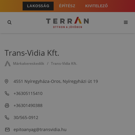
LAKOSSÁG
ÉPÍTÉSZ
KIVITELEZŐ
Trans-Vidia Kft.
Márkakereskedők
Trans-Vidia Kft.
4551 Nyíregyháza-Oros, Nyíregyházi út 19
+36305115410
+36301490388
30/565-0912
epitoanyag@transvidia.hu