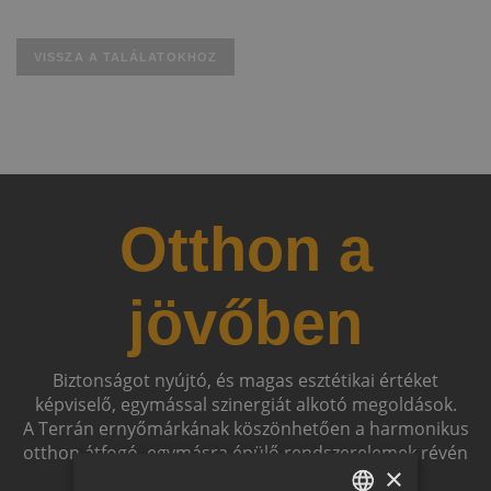
VISSZA A TALÁLATOKHOZ
Otthon a
jövőben
Biztonságot nyújtó, és magas esztétikai értéket
képviselő, egymással szinergiát alkotó megoldások.
A Terrán ernyőmárkának köszönhetően a harmonikus
otthon átfogó, egymásra épülő rendszerelemek révén
×
ölthet formát.