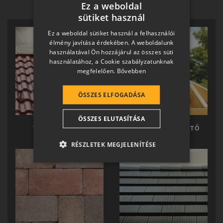
Ez a weboldal
sütiket használ
HUNGARIAN
Ez a weboldal sütiket használ a felhasználói
SLOVAK
élmény javítása érdekében. A weboldalunk
használatával Ön hozzájárul az összes süti
GERMAN
használatához, a Cookie szabályzatunknak
megfelelően.
Bővebben
ROMANIAN
SLOVENIAN
ÖSSZES ELFOGADÁSA
CROATIAN
ÖSSZES ELUTASÍTÁSA
SR
TERRÁN TETŐ
TERRÁN KÉSZTETŐ
RO-HU
RÉSZLETEK MEGJELENÍTÉSE
ENGLISH
ITALIAN