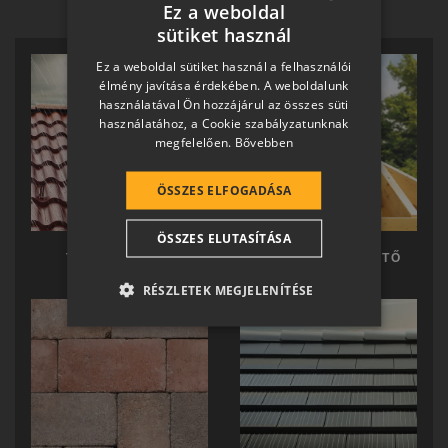
Ez a weboldal
sütiket használ
HUNGARIAN
Ez a weboldal sütiket használ a felhasználói
SLOVAK
élmény javítása érdekében. A weboldalunk
használatával Ön hozzájárul az összes süti
GERMAN
használatához, a Cookie szabályzatunknak
megfelelően.
Bővebben
ROMANIAN
SLOVENIAN
ÖSSZES ELFOGADÁSA
CROATIAN
ÖSSZES ELUTASÍTÁSA
SR
TERRÁN TETŐ
TERRÁN KÉSZTETŐ
RO-HU
RÉSZLETEK MEGJELENÍTÉSE
ENGLISH
ITALIAN