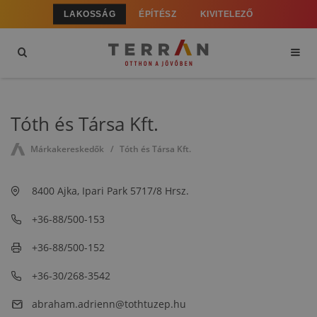
LAKOSSÁG
ÉPÍTÉSZ
KIVITELEZŐ
Tóth és Társa Kft.
Márkakereskedők
Tóth és Társa Kft.
8400 Ajka, Ipari Park 5717/8 Hrsz.
+36-88/500-153
+36-88/500-152
+36-30/268-3542
abraham.adrienn@tothtuzep.hu