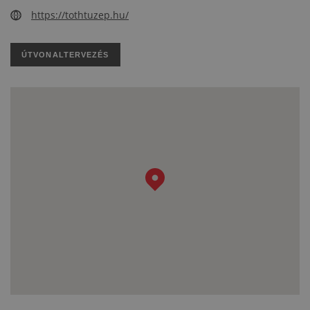
https://tothtuzep.hu/
ÚTVONALTERVEZÉS