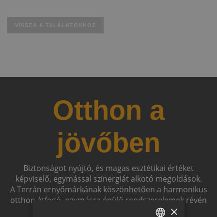
VISSZA A TALÁLATOKHOZ
Otthon a
jövőben
Biztonságot nyújtó, és magas esztétikai értéket
képviselő, egymással szinergiát alkotó megoldások.
A Terrán ernyőmárkának köszönhetően a harmonikus
otthon átfogó, egymásra épülő rendszerelemek révén
×
ölthet formát.