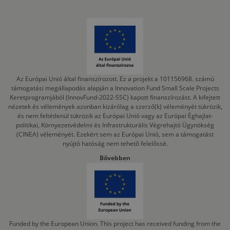
Az Európai Unió által finanszírozott. Ez a projekt a 101156968. számú
támogatási megállapodás alapján a Innovation Fund Small Scale Projects
Keretprogramjából (InnovFund-2022-SSC) kapott finanszírozást. A kifejtett
nézetek és vélemények azonban kizárólag a szerző(k) véleményét tükrözik,
és nem feltétlenül tükrözik az Európai Unió vagy az Európai Éghajlat-
politikai, Környezetvédelmi és Infrastrukturális Végrehajtó Ügynökség
(CINEA) véleményét. Ezekért sem az Európai Unió, sem a támogatást
nyújtó hatóság nem tehető felelőssé.
Bővebben
Funded by the European Union. This project has received funding from the