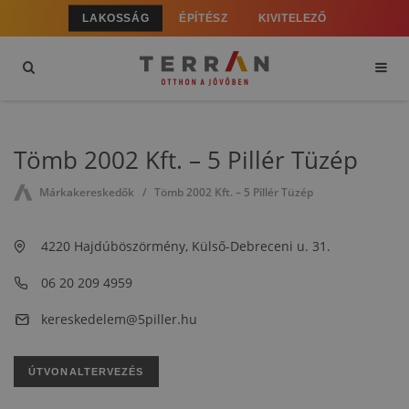
LAKOSSÁG
ÉPÍTÉSZ
KIVITELEZŐ
Tömb 2002 Kft. – 5 Pillér Tüzép
Márkakereskedők
Tömb 2002 Kft. – 5 Pillér Tüzép
4220 Hajdúböszörmény, Külső-Debreceni u. 31.
06 20 209 4959
kereskedelem@5piller.hu
ÚTVONALTERVEZÉS