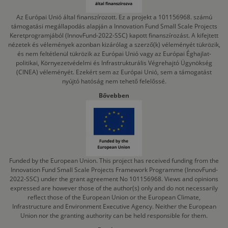
Az Európai Unió által finanszírozott. Ez a projekt a 101156968. számú
támogatási megállapodás alapján a Innovation Fund Small Scale Projects
Keretprogramjából (InnovFund-2022-SSC) kapott finanszírozást. A kifejtett
nézetek és vélemények azonban kizárólag a szerző(k) véleményét tükrözik,
és nem feltétlenül tükrözik az Európai Unió vagy az Európai Éghajlat-
politikai, Környezetvédelmi és Infrastrukturális Végrehajtó Ügynökség
(CINEA) véleményét. Ezekért sem az Európai Unió, sem a támogatást
nyújtó hatóság nem tehető felelőssé.
Bővebben
Funded by the European Union. This project has received funding from the
Innovation Fund Small Scale Projects Framework Programme (InnovFund-
2022-SSC) under the grant agreement No 101156968. Views and opinions
expressed are however those of the author(s) only and do not necessarily
reflect those of the European Union or the European Climate,
Infrastructure and Environment Executive Agency. Neither the European
Union nor the granting authority can be held responsible for them.