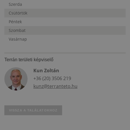
Szerda
Csütörtök
Péntek
Szombat
Vasárnap
Terrán területi képviselő
Kun Zoltán
+36 (20) 3506 219
kunz@terranteto.hu
VISSZA A TALÁLATOKHOZ