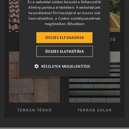
Ez a weboldal sütiket használ a felhasználói
SLOVAK
élmény javítása érdekében. A weboldalunk
használatával Ön hozzájárul az összes süti
GERMAN
használatához, a Cookie szabályzatunknak
megfelelően.
Bővebben
ROMANIAN
SLOVENIAN
ÖSSZES ELFOGADÁSA
TERRÁN TETŐ
TERRÁN KÉSZTETŐ
CROATIAN
ÖSSZES ELUTASÍTÁSA
SR
RO-HU
RÉSZLETEK MEGJELENÍTÉSE
ENGLISH
ITALIAN
TERRÁN TÉRKŐ
TERRÁN SOLAR