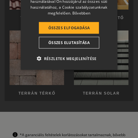
használatával Ön hozzájárul az összes süti
GERMAN
használatához, a Cookie szabályzatunknak
megfelelően.
Bővebben
ROMANIAN
TERRÁN TETŐ
TERRÁN KÉSZTETŐ
SLOVENIAN
ÖSSZES ELFOGADÁSA
CROATIAN
ÖSSZES ELUTASÍTÁSA
SR
RO-HU
RÉSZLETEK MEGJELENÍTÉSE
ENGLISH
ITALIAN
TERRÁN TÉRKŐ
TERRÁN SOLAR
*A garanciális feltételek korlátozásokat tartalmaznak, bővebb