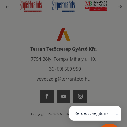
Terrán Tetőcserép Gyártó Kft.
7754 Bóly, Tompa Mihály u. 10.
+36 (69) 569 950
vevoszolg@terranteto.hu
×
Kérdezz, segítünk!
Copyright ©2026 Minden jog fenntartva