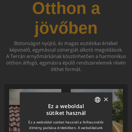
Otthon a
jövőben
Biztonságot nyújtó, és magas esztétikai értéket
képviselő, egymással szinergiát alkotó megoldások.
A Terrán ernyőmárkának köszönhetően a harmonikus
otthon átfogó, egymásra épülő rendszerelemek révén
ölthet formát.
×
Ez a weboldal
sütiket használ
HUNGARIAN
Ez a weboldal sütiket használ a felhasználói
SLOVAK
élmény javítása érdekében. A weboldalunk