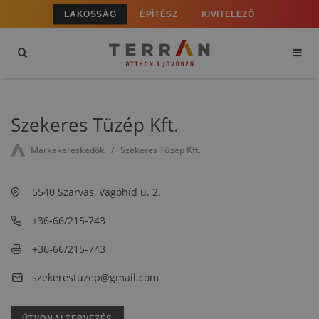
LAKOSSÁG
ÉPÍTÉSZ
KIVITELEZŐ
Szekeres Tüzép Kft.
Márkakereskedők
Szekeres Tüzép Kft.
5540 Szarvas, Vágóhíd u. 2.
+36-66/215-743
+36-66/215-743
szekerestuzep@gmail.com
ÚTVONALTERVEZÉS