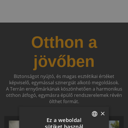
Otthon a
jövőben
Biztonságot nyújtó, és magas esztétikai értéket
képviselő, egymással szinergiát alkotó megoldások.
A Terrán ernyőmárkának köszönhetően a harmonikus
otthon átfogó, egymásra épülő rendszerelemek révén
ölthet formát.
×
Ez a weboldal
sütiket használ