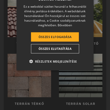
HUNGARIAN
Ez a weboldal sütiket használ a felhasználói
SLOVAK
élmény javítása érdekében. A weboldalunk
használatával Ön hozzájárul az összes süti
GERMAN
használatához, a Cookie szabályzatunknak
megfelelően.
Bővebben
ROMANIAN
SLOVENIAN
ÖSSZES ELFOGADÁSA
CROATIAN
TERRÁN TETŐ
TERRÁN KÉSZTETŐ
ÖSSZES ELUTASÍTÁSA
SR
RO-HU
RÉSZLETEK MEGJELENÍTÉSE
ENGLISH
ITALIAN
TERRÁN TÉRKŐ
TERRÁN SOLAR