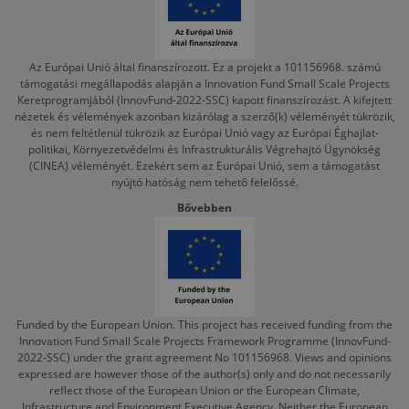
Az Európai Unió által finanszírozott. Ez a projekt a 101156968. számú
támogatási megállapodás alapján a Innovation Fund Small Scale Projects
Keretprogramjából (InnovFund-2022-SSC) kapott finanszírozást. A kifejtett
nézetek és vélemények azonban kizárólag a szerző(k) véleményét tükrözik,
és nem feltétlenül tükrözik az Európai Unió vagy az Európai Éghajlat-
politikai, Környezetvédelmi és Infrastrukturális Végrehajtó Ügynökség
(CINEA) véleményét. Ezekért sem az Európai Unió, sem a támogatást
nyújtó hatóság nem tehető felelőssé.
Bővebben
Funded by the European Union. This project has received funding from the
Innovation Fund Small Scale Projects Framework Programme (InnovFund-
2022-SSC) under the grant agreement No 101156968. Views and opinions
expressed are however those of the author(s) only and do not necessarily
reflect those of the European Union or the European Climate,
Infrastructure and Environment Executive Agency. Neither the European