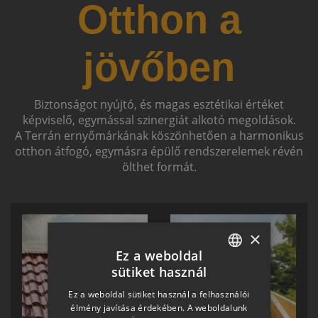
Otthon a
jövőben
Biztonságot nyújtó, és magas esztétikai értéket
képviselő, egymással szinergiát alkotó megoldások.
A Terrán ernyőmárkának köszönhetően a harmonikus
otthon átfogó, egymásra épülő rendszerelemek révén
ölthet formát.
×
Ez a weboldal
sütiket használ
HUNGARIAN
Ez a weboldal sütiket használ a felhasználói
SLOVAK
élmény javítása érdekében. A weboldalunk