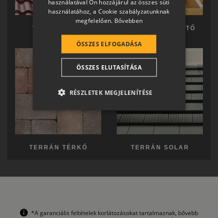
használatával Ön hozzájárul az összes süti
GERMAN
használatához, a Cookie szabályzatunknak
megfelelően.
Bővebben
ROMANIAN
TERRÁN TETŐ
TERRÁN KÉSZTETŐ
SLOVENIAN
ÖSSZES ELFOGADÁSA
CROATIAN
ÖSSZES ELUTASÍTÁSA
SR
RO-HU
RÉSZLETEK MEGJELENÍTÉSE
ENGLISH
ITALIAN
TERRÁN TÉRKŐ
TERRÁN SOLAR
*A garanciális feltételek korlátozásokat tartalmaznak, bővebb