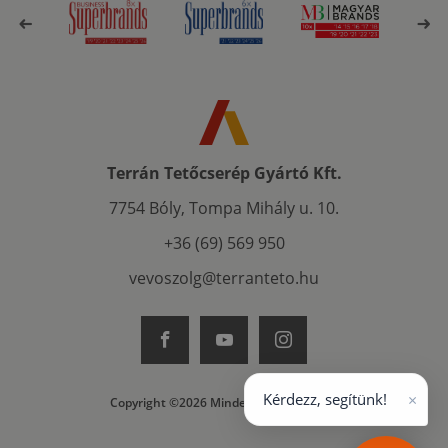
Terrán Tetőcserép Gyártó Kft.
7754 Bóly, Tompa Mihály u. 10.
+36 (69) 569 950
vevoszolg@terranteto.hu
×
Kérdezz, segítünk!
Copyright ©2026 Minden jog fenntartva