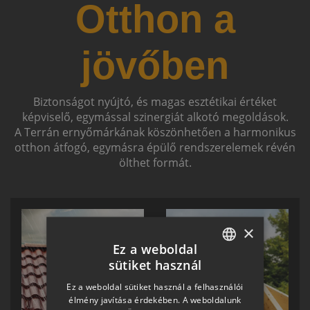
Otthon a
jövőben
Biztonságot nyújtó, és magas esztétikai értéket
képviselő, egymással szinergiát alkotó megoldások.
A Terrán ernyőmárkának köszönhetően a harmonikus
otthon átfogó, egymásra épülő rendszerelemek révén
ölthet formát.
×
Ez a weboldal
sütiket használ
HUNGARIAN
Ez a weboldal sütiket használ a felhasználói
SLOVAK
élmény javítása érdekében. A weboldalunk