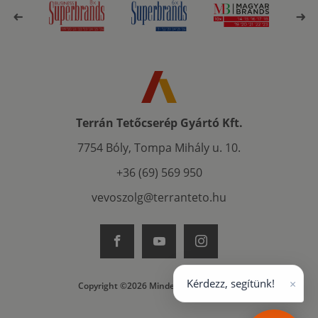
Terrán Tetőcserép Gyártó Kft.
7754 Bóly, Tompa Mihály u. 10.
+36 (69) 569 950
vevoszolg@terranteto.hu
×
Kérdezz, segítünk!
Copyright ©2026 Minden jog fenntartva