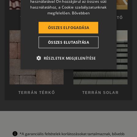
használatával Ön hozzájárul az összes süti
GERMAN
használatához, a Cookie szabályzatunknak
megfelelően.
Bővebben
ROMANIAN
TERRÁN TETŐ
TERRÁN KÉSZTETŐ
SLOVENIAN
ÖSSZES ELFOGADÁSA
CROATIAN
ÖSSZES ELUTASÍTÁSA
SR
RO-HU
RÉSZLETEK MEGJELENÍTÉSE
ENGLISH
ITALIAN
TERRÁN TÉRKŐ
TERRÁN SOLAR
*A garanciális feltételek korlátozásokat tartalmaznak, bővebb