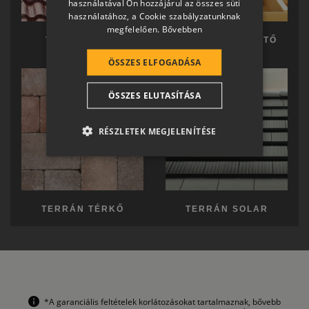
használatával Ön hozzájárul az összes süti
GERMAN
használatához, a Cookie szabályzatunknak
megfelelően.
Bővebben
ROMANIAN
TERRÁN TETŐ
TERRÁN KÉSZTETŐ
SLOVENIAN
ÖSSZES ELFOGADÁSA
CROATIAN
ÖSSZES ELUTASÍTÁSA
SR
RO-HU
RÉSZLETEK MEGJELENÍTÉSE
ENGLISH
ITALIAN
TERRÁN TÉRKŐ
TERRÁN SOLAR
*A garanciális feltételek korlátozásokat tartalmaznak, bővebb