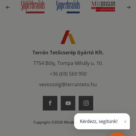
Terrán Tetőcserép Gyártó Kft.
7754 Bóly, Tompa Mihály u. 10.
+36 (69) 569 950
vevoszolg@terranteto.hu
×
Kérdezz, segítünk!
Copyright ©2026 Minden jog fenntartva