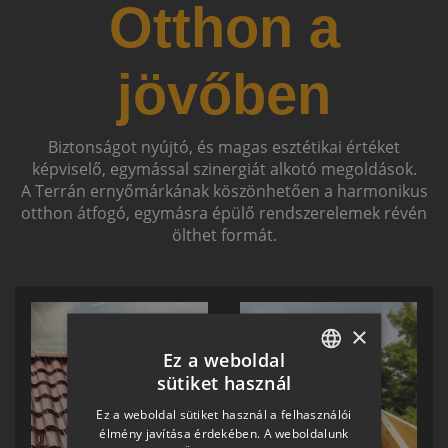
Otthon a
jövőben
Biztonságot nyújtó, és magas esztétikai értéket
képviselő, egymással szinergiát alkotó megoldások.
A Terrán ernyőmárkának köszönhetően a harmonikus
otthon átfogó, egymásra épülő rendszerelemek révén
ölthet formát.
×
Ez a weboldal
sütiket használ
HUNGARIAN
Ez a weboldal sütiket használ a felhasználói
SLOVAK
élmény javítása érdekében. A weboldalunk