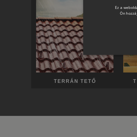
Ez a webolda
Ön hozzáj
TERRÁN TETŐ
T