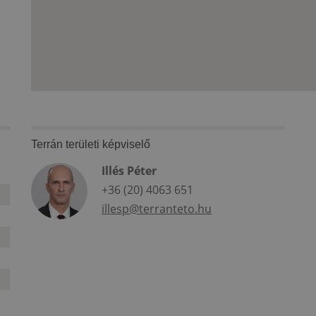
Terrán területi képviselő
Illés Péter
+36 (20) 4063 651
illesp@terranteto.hu