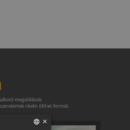
n
t alkotó megoldások.
zerelemek révén ölthet formát.
×