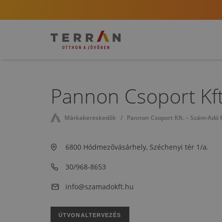
Pannon Csoport Kft
Márkakereskedők
Pannon Csoport Kft. – Szám-Adó K
6800 Hódmezővásárhely, Széchenyi tér 1/a.
30/968-8653
info@szamadokft.hu
ÚTVONALTERVEZÉS