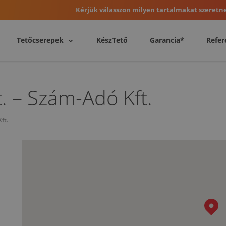
Kérjük válasszon milyen tartalmakat szeretne
Tetőcserepek
KészTető
Garancia*
Refer
. – Szám-Adó Kft.
ft.