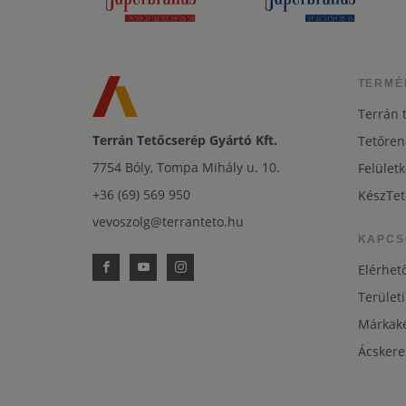
TERMÉ
Terrán 
Terrán Tetőcserép Gyártó Kft.
Tetőren
7754 Bóly, Tompa Mihály u. 10.
Felületk
+36 (69) 569 950
KészTet
vevoszolg@terranteto.hu
KAPCS
Elérhet
Területi
Márkaké
Ácskere