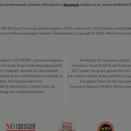
okat tartalmaznak, bővebb információt a
Garancia
oldalon és az onnan letölthető Á
 GfK MI Sales Tracking adatai alapján a 2025. március és 2026 február között
tett termékmennyiséget tekintve, Panelmarket, Copyright © 2026, Nielsen Consu
a projekt a 101156968. számú támogatási
Funded by the European Union. 
mall Scale Projects Keretprogramjából
Innovation Fund Small Scale Proje
t. A kifejtett nézetek és vélemények
SSC) under the grant agreement No
ükrözik, és nem feltétlenül tükrözik az
are however those of the author(s) only
tikai, Környezetvédelmi és
European Union or the Europea
CINEA) véleményét. Ezekért sem az
Executive Agency. Neither the Europe
tóság nem tehető felelőssé.