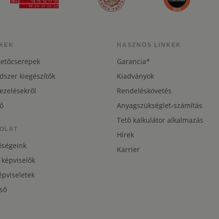
KEK
HASZNOS LINKEK
tetőcserepek
Garancia*
dszer kiegészítők
Kiadványok
ezelésekről
Rendeléskövetés
ő
Anyagszükséglet-számítás
Tető kalkulátor alkalmazás
OLAT
Hírek
őségeink
Karrier
 képviselők
pviseletek
ső