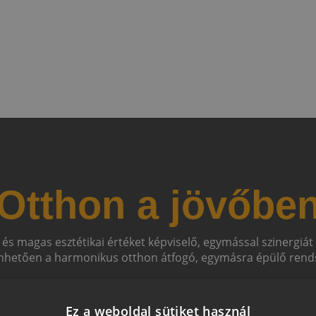
Otthon a jövőbe
 és magas esztétikai értéket képviselő, egymással szinergiá
hetően a harmonikus otthon átfogó, egymásra épülő rends
Ez a weboldal sütiket használ