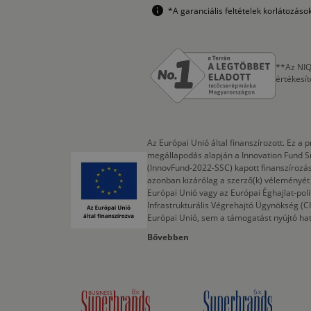
*A garanciális feltételek korlátozás
**Az NIQ
értékesí
Az Európai Unió által finanszírozott. Ez 
megállapodás alapján a Innovation Fund S
(InnovFund-2022-SSC) kapott finanszírozás
azonban kizárólag a szerző(k) véleményét t
Európai Unió vagy az Európai Éghajlat-poli
Infrastrukturális Végrehajtó Ügynökség (
Európai Unió, sem a támogatást nyújtó ha
Bővebben