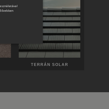
használatával
HUNGARIAN
Bővebben
SLOVAK
GERMAN
ROMANIAN
SLOVENIAN
CROATIAN
SR
RO-HU
TERRÁN SOLAR
ENGLISH
ITALIAN