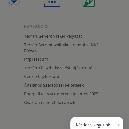
NAVIGÁCIÓ
Terrán Generon NKFI Pályázat
Terrán Agrofotovoltaikus modulok NKFI
Pályázat
Impresszum
Terrán Kft. Adatkezelési tájékoztató
Cookie tájékoztató
Általános Szerződési Feltételek
Energetikai szakreferens jelentés 2025
Gyakran ismételt kérdések
×
Kérdezz, segítünk!