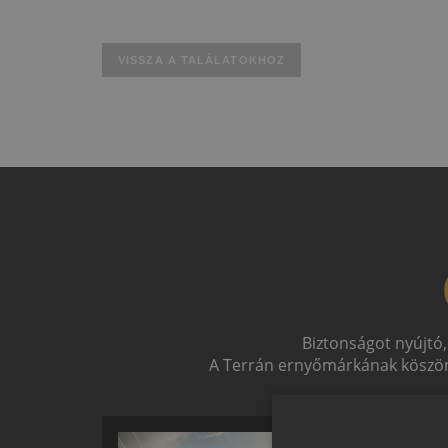
VISSZA A TALÁLATOKHOZ
Biztonságot nyújtó,
A Terrán ernyőmárkának köszön