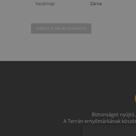
Vasárnap
Zárva
VISSZA A TALÁLATOKHOZ
Biztonságot nyújtó,
A Terrán ernyőmárkának köszön