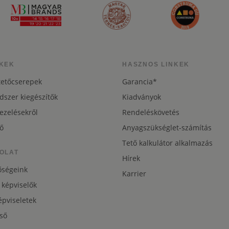
KEK
HASZNOS LINKEK
tetőcserepek
Garancia*
dszer kiegészítők
Kiadványok
ezelésekről
Rendeléskövetés
ő
Anyagszükséglet-számítás
Tető kalkulátor alkalmazás
OLAT
Hírek
őségeink
Karrier
 képviselők
pviseletek
ső