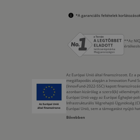
*A garanciális feltételek korlátozás
**Az NIQ
értékesí
Az Európai Unió által finanszírozott. Ez 
megállapodás alapján a Innovation Fund S
(InnovFund-2022-SSC) kapott finanszírozás
azonban kizárólag a szerző(k) véleményét t
Európai Unió vagy az Európai Éghajlat-poli
Infrastrukturális Végrehajtó Ügynökség (
Európai Unió, sem a támogatást nyújtó ha
Bővebben