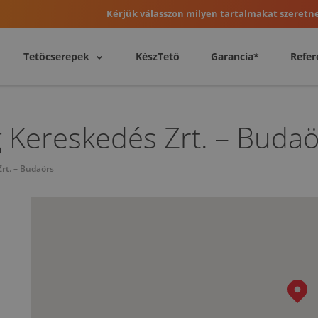
Kérjük válasszon milyen tartalmakat szeretne
Tetőcserepek
KészTető
Garancia*
Refer
 Kereskedés Zrt. – Budaö
rt. – Budaörs