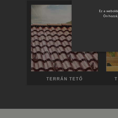
Ez a webolda
Ön hozzáj
TERRÁN TETŐ
T