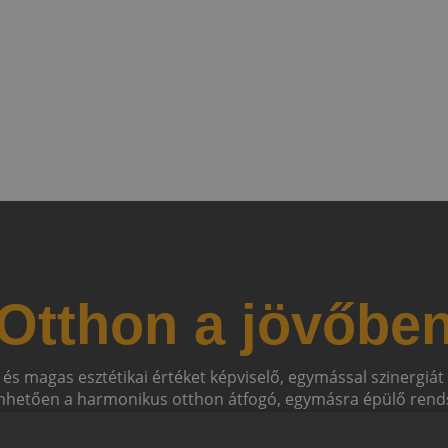
Otthon a jövőbe
 és magas esztétikai értéket képviselő, egymással szinergiá
hetően a harmonikus otthon átfogó, egymásra épülő rends