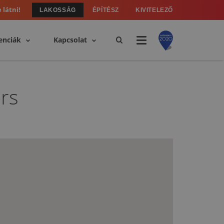
 látni!
LAKOSSÁG
ÉPÍTÉSZ
KIVITELEZŐ
enciák
Kapcsolat
rs