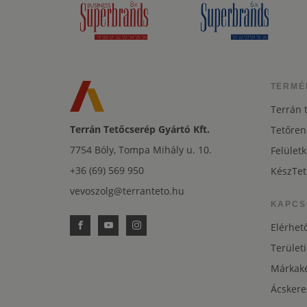
TERMÉ
Terrán 
Terrán Tetőcserép Gyártó Kft.
Tetőren
7754 Bóly, Tompa Mihály u. 10.
Felületk
+36 (69) 569 950
KészTet
vevoszolg@terranteto.hu
KAPCS
Elérhet
Területi
Márkaké
Ácskere