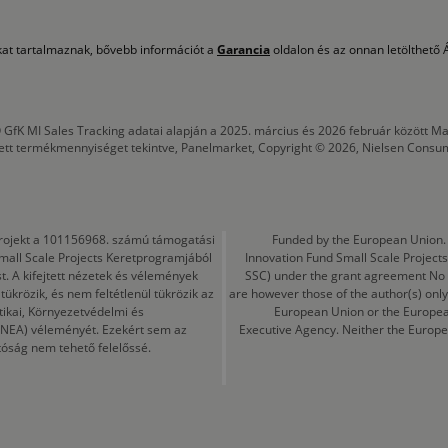
okat tartalmaznak, bővebb információt a
Garancia
oldalon és az onnan letölthető Á
 GfK MI Sales Tracking adatai alapján a 2025. március és 2026 február között
tett termékmennyiséget tekintve, Panelmarket, Copyright © 2026, Nielsen Consu
a projekt a 101156968. számú támogatási
Funded by the European Union. 
mall Scale Projects Keretprogramjából
Innovation Fund Small Scale Proje
t. A kifejtett nézetek és vélemények
SSC) under the grant agreement No
ükrözik, és nem feltétlenül tükrözik az
are however those of the author(s) only
tikai, Környezetvédelmi és
European Union or the Europea
CINEA) véleményét. Ezekért sem az
Executive Agency. Neither the Europe
tóság nem tehető felelőssé.