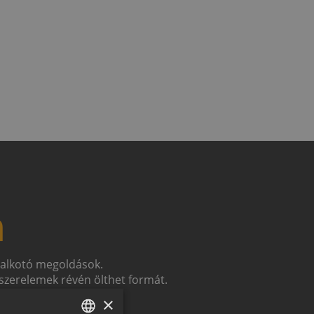
n
t alkotó megoldások.
zerelemek révén ölthet formát.
×