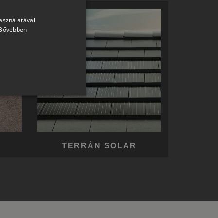
használatával
HUNGARIAN
Bővebben
SLOVAK
GERMAN
ROMANIAN
SLOVENIAN
CROATIAN
SR
RO-HU
TERRÁN SOLAR
ENGLISH
ITALIAN