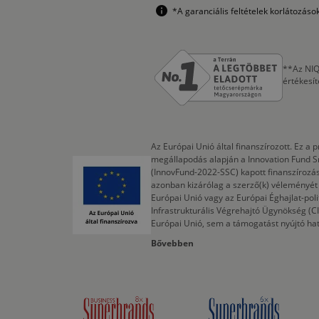
*A garanciális feltételek korlátozás
**Az NIQ
értékesí
Az Európai Unió által finanszírozott. Ez 
megállapodás alapján a Innovation Fund S
(InnovFund-2022-SSC) kapott finanszírozás
azonban kizárólag a szerző(k) véleményét t
Európai Unió vagy az Európai Éghajlat-poli
Infrastrukturális Végrehajtó Ügynökség (
Európai Unió, sem a támogatást nyújtó ha
Bővebben