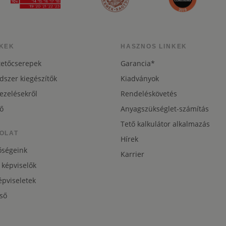
KEK
HASZNOS LINKEK
tetőcserepek
Garancia*
dszer kiegészítők
Kiadványok
ezelésekről
Rendeléskövetés
ő
Anyagszükséglet-számítás
Tető kalkulátor alkalmazás
OLAT
Hírek
őségeink
Karrier
 képviselők
pviseletek
ső