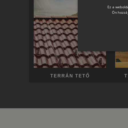
Ez a webolda
Ön hozzáj
TERRÁN TETŐ
T