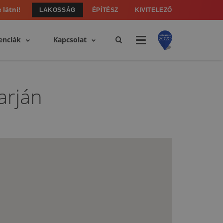
 látni!
LAKOSSÁG
ÉPÍTÉSZ
KIVITELEZŐ
enciák
Kapcsolat
arján