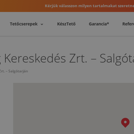
Kérjük válasszon milyen tartalmakat szeretne
Tetőcserepek
KészTető
Garancia*
Refer
 Kereskedés Zrt. – Salgót
t. – Salgótarján