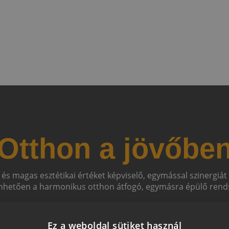
Otthon a jövőbe
 és magas esztétikai értéket képviselő, egymással szinergiá
hetően a harmonikus otthon átfogó, egymásra épülő rends
Ez a weboldal sütiket használ