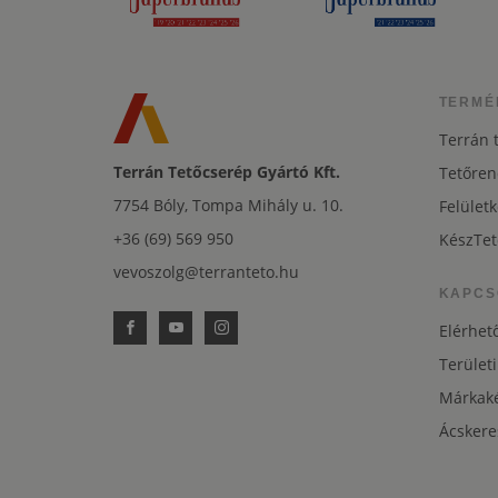
TERMÉ
Terrán 
Terrán Tetőcserép Gyártó Kft.
Tetőren
7754 Bóly, Tompa Mihály u. 10.
Felületk
+36 (69) 569 950
KészTet
vevoszolg@terranteto.hu
KAPCS
Elérhet
Területi
Márkaké
Ácskere