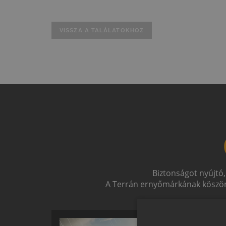
VISSZA A TALÁLATOKHOZ
Biztonságot nyújtó,
A Terrán ernyőmárkának köszön