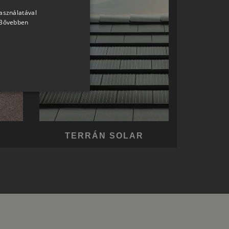
használatával
HUNGARIAN
Bővebben
SLOVAK
GERMAN
ROMANIAN
SLOVENIAN
CROATIAN
SR
RO-HU
TERRÁN SOLAR
ENGLISH
ITALIAN