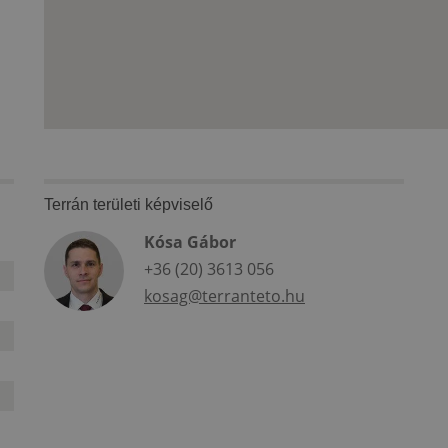
Terrán területi képviselő
Kósa Gábor
+36 (20) 3613 056
kosag@terranteto.hu