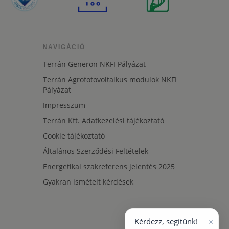
NAVIGÁCIÓ
Terrán Generon NKFI Pályázat
Terrán Agrofotovoltaikus modulok NKFI
Pályázat
Impresszum
Terrán Kft. Adatkezelési tájékoztató
Cookie tájékoztató
Általános Szerződési Feltételek
Energetikai szakreferens jelentés 2025
Gyakran ismételt kérdések
×
Kérdezz, segítünk!