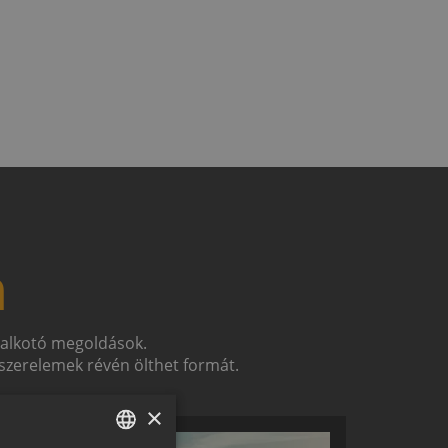
n
t alkotó megoldások.
zerelemek révén ölthet formát.
×