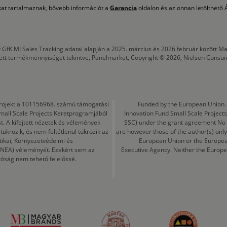
okat tartalmaznak, bővebb információt a
Garancia
oldalon és az onnan letölthető Á
 GfK MI Sales Tracking adatai alapján a 2025. március és 2026 február között
tett termékmennyiséget tekintve, Panelmarket, Copyright © 2026, Nielsen Consu
a projekt a 101156968. számú támogatási
Funded by the European Union. 
mall Scale Projects Keretprogramjából
Innovation Fund Small Scale Proje
t. A kifejtett nézetek és vélemények
SSC) under the grant agreement No
ükrözik, és nem feltétlenül tükrözik az
are however those of the author(s) only
tikai, Környezetvédelmi és
European Union or the Europea
CINEA) véleményét. Ezekért sem az
Executive Agency. Neither the Europe
tóság nem tehető felelőssé.