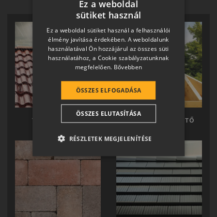
Ez a weboldal
sütiket használ
HUNGARIAN
Ez a weboldal sütiket használ a felhasználói
SLOVAK
élmény javítása érdekében. A weboldalunk
használatával Ön hozzájárul az összes süti
GERMAN
használatához, a Cookie szabályzatunknak
megfelelően.
Bővebben
ROMANIAN
SLOVENIAN
ÖSSZES ELFOGADÁSA
CROATIAN
ÖSSZES ELUTASÍTÁSA
SR
TERRÁN TETŐ
TERRÁN KÉSZTETŐ
RO-HU
RÉSZLETEK MEGJELENÍTÉSE
ENGLISH
ITALIAN