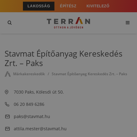
LAKOSSÁG
ÉPÍTÉSZ
KIVITELEZŐ
Stavmat Építőanyag Kereskedés
Zrt. – Paks
Márkakereskedők
Stavmat Építőanyag Kereskedés Zrt. – Paks
7030 Paks, Kölesdi út 50.
06 20 849 6286
paks@stavmat.hu
attila.mester@stavmat.hu