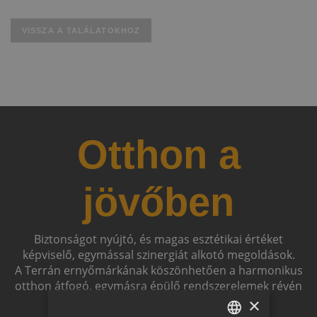
VISSZA A TALÁLATOKHOZ
Otthon a
jövőben
Biztonságot nyújtó, és magas esztétikai értéket
képviselő, egymással szinergiát alkotó megoldások.
A Terrán ernyőmárkának köszönhetően a harmonikus
otthon átfogó, egymásra épülő rendszerelemek révén
ölthet formát.
×