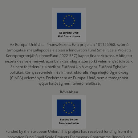
Az Európai Unió által finanszírozott. Ez a projekt a 101156968. számú
támogatási megállapodás alapján a Innovation Fund Small Scale Projects
Keretprogramjából (InnovFund-2022-SSC) kapott finanszírozást. A kifejtett
nézetek és vélemények azonban kizárólag a szerző(k) véleményét tükrözik,
és nem feltétlenül tükrözik az Európai Unió vagy az Európai Éghajlat-
politikai, Környezetvédelmi és Infrastrukturális Végrehajtó Ügynökség
(CINEA) véleményét. Ezekért sem az Európai Unió, sem a támogatást
nyújtó hatóság nem tehető felelőssé.
Bővebben
Funded by the European Union. This project has received funding from the
Innovation Fund Small Scale Projects Framework Programme (InnovFund-