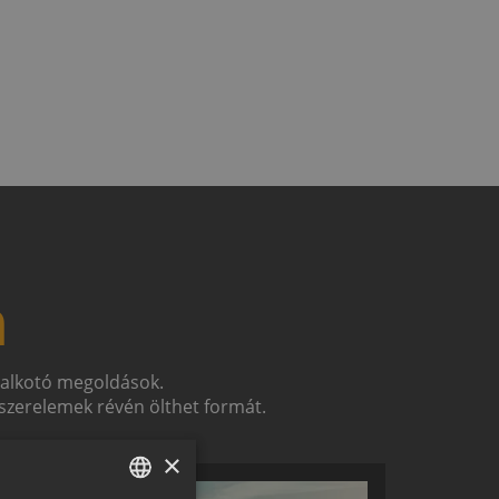
n
t alkotó megoldások.
zerelemek révén ölthet formát.
×