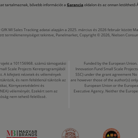
okat tartalmaznak, bővebb információt a
Garancia
oldalon és az onnan letölthető Á
 GfK MI Sales Tracking adatai alapján a 2025. március és 2026 február között
tett termékmennyiséget tekintve, Panelmarket, Copyright © 2026, Nielsen Consu
a projekt a 101156968. számú támogatási
Funded by the European Union. 
mall Scale Projects Keretprogramjából
Innovation Fund Small Scale Proje
t. A kifejtett nézetek és vélemények
SSC) under the grant agreement No
ükrözik, és nem feltétlenül tükrözik az
are however those of the author(s) only
tikai, Környezetvédelmi és
European Union or the Europea
CINEA) véleményét. Ezekért sem az
Executive Agency. Neither the Europe
tóság nem tehető felelőssé.