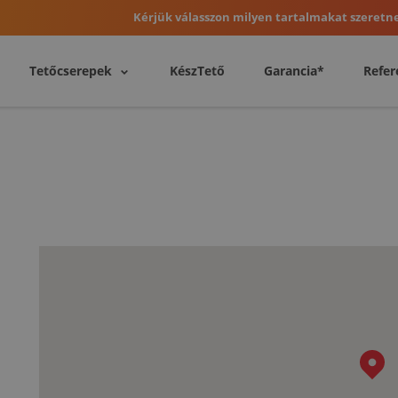
Kérjük válasszon milyen tartalmakat szeretne
Tetőcserepek
KészTető
Garancia*
Refer