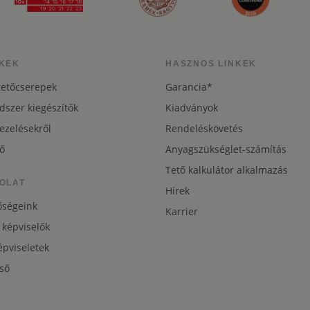
KEK
HASZNOS LINKEK
tetőcserepek
Garancia*
dszer kiegészítők
Kiadványok
ezelésekről
Rendeléskövetés
ő
Anyagszükséglet-számítás
Tető kalkulátor alkalmazás
OLAT
Hírek
őségeink
Karrier
 képviselők
pviseletek
ső