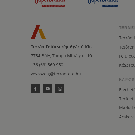
TERMÉ
Terrán 
Terrán Tetőcserép Gyártó Kft.
Tetőren
7754 Bóly, Tompa Mihály u. 10.
Felületk
+36 (69) 569 950
KészTet
vevoszolg@terranteto.hu
KAPCS
Elérhet
Területi
Márkaké
Ácskere