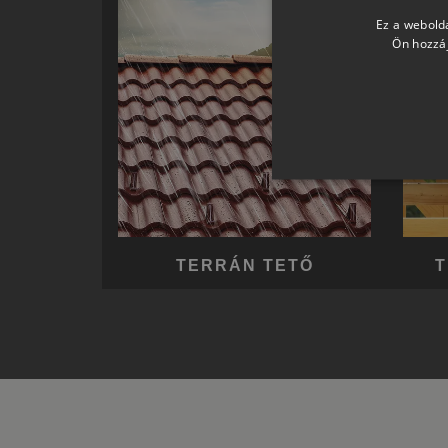
Ez a webolda
Ön hozzáj
TERRÁN TETŐ
T