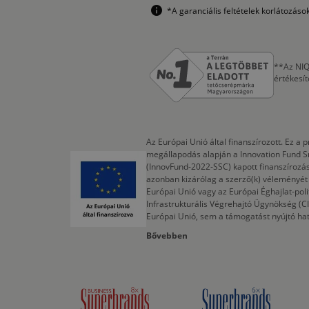
*A garanciális feltételek korlátozás
**Az NIQ
értékesí
Az Európai Unió által finanszírozott. Ez 
megállapodás alapján a Innovation Fund S
(InnovFund-2022-SSC) kapott finanszírozás
azonban kizárólag a szerző(k) véleményét t
Európai Unió vagy az Európai Éghajlat-poli
Infrastrukturális Végrehajtó Ügynökség (
Európai Unió, sem a támogatást nyújtó ha
Bővebben