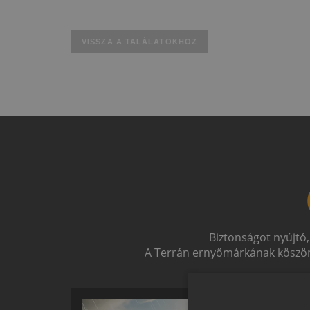
VISSZA A TALÁLATOKHOZ
Biztonságot nyújtó,
A Terrán ernyőmárkának köszön