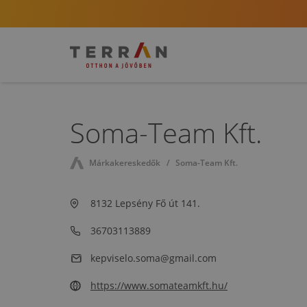
Soma-Team Kft.
Márkakereskedők
Soma-Team Kft.
8132 Lepsény Fő út 141.
36703113889
kepviselo.soma@gmail.com
https://www.somateamkft.hu/