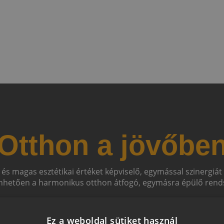
Otthon a jövőbe
 és magas esztétikai értéket képviselő, egymással szinergiá
hetően a harmonikus otthon átfogó, egymásra épülő rends
Ez a weboldal sütiket használ