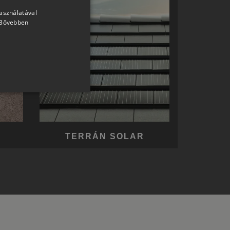
használatával
HUNGARIAN
Bővebben
SLOVAK
GERMAN
ROMANIAN
SLOVENIAN
CROATIAN
SR
RO-HU
TERRÁN SOLAR
ENGLISH
ITALIAN