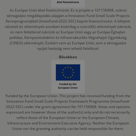
Az Európai Unió által finanszírozott. Ez a projekt a 101156968. számú
támogatási megállapodás alapján a Innovation Fund Small Scale Projects
Keretprogramjából (InnovFund-2022-SSC) kapott finanszírozást. A kifejtett
nézetek és vélemények azonban kizárólag a szerző(k) véleményét tükrözik,
és nem feltétlenül tükrözik az Európai Unió vagy az Európai Éghajlat-
politikai, Környezetvédelmi és Infrastrukturális Végrehajtó Ügynökség
(CINEA) véleményét. Ezekért sem az Európai Unió, sem a támogatást
nyújtó hatóság nem tehető felelőssé.
Bővebben
Funded by the European Union. This project has received funding from the
Innovation Fund Small Scale Projects Framework Programme (InnovFund-
2022-SSC) under the grant agreement No 101156968. Views and opinions
expressed are however those of the author(s) only and do not necessarily
reflect those of the European Union or the European Climate,
Infrastructure and Environment Executive Agency. Neither the European
Union nor the granting authority can be held responsible for them.