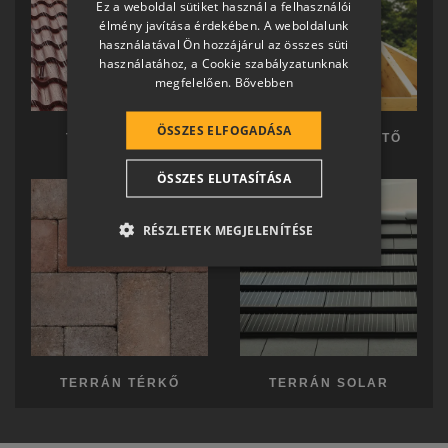
Ez a weboldal sütiket használ a felhasználói
SLOVAK
élmény javítása érdekében. A weboldalunk
használatával Ön hozzájárul az összes süti
GERMAN
használatához, a Cookie szabályzatunknak
megfelelően.
Bővebben
ROMANIAN
SLOVENIAN
ÖSSZES ELFOGADÁSA
TERRÁN TETŐ
TERRÁN KÉSZTETŐ
CROATIAN
ÖSSZES ELUTASÍTÁSA
SR
RO-HU
RÉSZLETEK MEGJELENÍTÉSE
ENGLISH
ITALIAN
TERRÁN TÉRKŐ
TERRÁN SOLAR