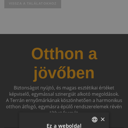
VISSZA A TALÁLATOKHOZ
Otthon a
jövőben
Biztonságot nyújtó, és magas esztétikai értéket
képviselő, egymással szinergiát alkotó megoldások.
A Terrán ernyőmárkának köszönhetően a harmonikus
otthon átfogó, egymásra épülő rendszerelemek révén
ölthet formát.
×
Ez a weboldal