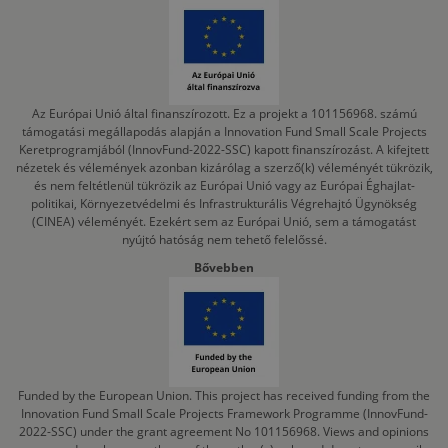
Az Európai Unió által finanszírozott. Ez a projekt a 101156968. számú
támogatási megállapodás alapján a Innovation Fund Small Scale Projects
Keretprogramjából (InnovFund-2022-SSC) kapott finanszírozást. A kifejtett
nézetek és vélemények azonban kizárólag a szerző(k) véleményét tükrözik,
és nem feltétlenül tükrözik az Európai Unió vagy az Európai Éghajlat-
politikai, Környezetvédelmi és Infrastrukturális Végrehajtó Ügynökség
(CINEA) véleményét. Ezekért sem az Európai Unió, sem a támogatást
nyújtó hatóság nem tehető felelőssé.
Bővebben
Funded by the European Union. This project has received funding from the
Innovation Fund Small Scale Projects Framework Programme (InnovFund-
2022-SSC) under the grant agreement No 101156968. Views and opinions