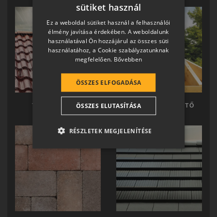
sütiket használ
HUNGARIAN
Ez a weboldal sütiket használ a felhasználói
SLOVAK
élmény javítása érdekében. A weboldalunk
használatával Ön hozzájárul az összes süti
GERMAN
használatához, a Cookie szabályzatunknak
megfelelően.
Bővebben
ROMANIAN
SLOVENIAN
ÖSSZES ELFOGADÁSA
CROATIAN
ÖSSZES ELUTASÍTÁSA
TERRÁN TETŐ
TERRÁN KÉSZTETŐ
SR
RO-HU
RÉSZLETEK MEGJELENÍTÉSE
ENGLISH
ITALIAN