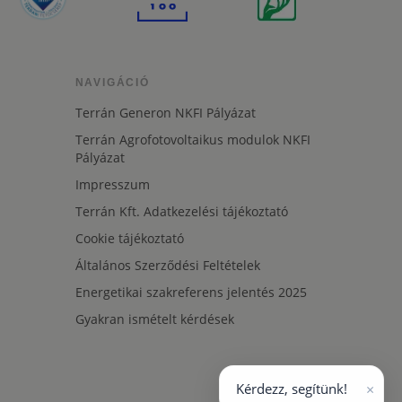
NAVIGÁCIÓ
Terrán Generon NKFI Pályázat
Terrán Agrofotovoltaikus modulok NKFI
Pályázat
Impresszum
Terrán Kft. Adatkezelési tájékoztató
Cookie tájékoztató
Általános Szerződési Feltételek
Energetikai szakreferens jelentés 2025
Gyakran ismételt kérdések
×
Kérdezz, segítünk!