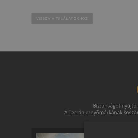
VISSZA A TALÁLATOKHOZ
Biztonságot nyújtó,
A Terrán ernyőmárkának köszön