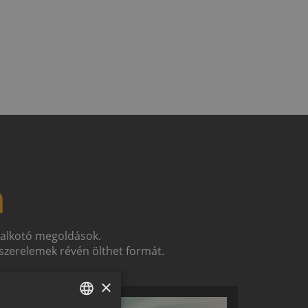
n
t alkotó megoldások.
zerelemek révén ölthet formát.
×