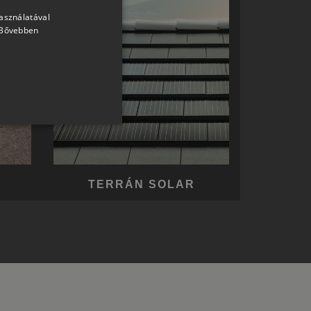
használatával
HUNGARIAN
Bővebben
SLOVAK
GERMAN
ROMANIAN
SLOVENIAN
CROATIAN
SR
RO-HU
TERRÁN SOLAR
ENGLISH
ITALIAN