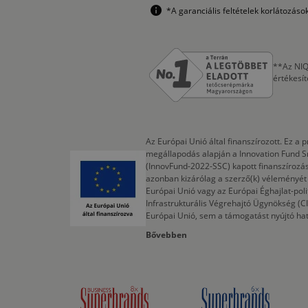
*A garanciális feltételek korlátozás
**Az NIQ
értékesí
Az Európai Unió által finanszírozott. Ez 
megállapodás alapján a Innovation Fund S
(InnovFund-2022-SSC) kapott finanszírozás
azonban kizárólag a szerző(k) véleményét t
Európai Unió vagy az Európai Éghajlat-poli
Infrastrukturális Végrehajtó Ügynökség (
Európai Unió, sem a támogatást nyújtó ha
Bővebben