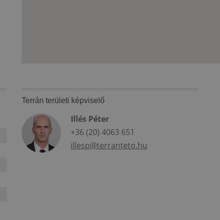
Terrán területi képviselő
Illés Péter
+36 (20) 4063 651
illesp@terranteto.hu