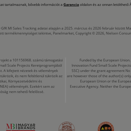
okat tartalmaznak, bővebb információt a
Garancia
oldalon és az onnan letölthető Á
 GfK MI Sales Tracking adatai alapján a 2025. március és 2026 február között
tett termékmennyiséget tekintve, Panelmarket, Copyright © 2026, Nielsen Consu
a projekt a 101156968. számú támogatási
Funded by the European Union. 
mall Scale Projects Keretprogramjából
Innovation Fund Small Scale Proje
t. A kifejtett nézetek és vélemények
SSC) under the grant agreement No
ükrözik, és nem feltétlenül tükrözik az
are however those of the author(s) only
tikai, Környezetvédelmi és
European Union or the Europea
CINEA) véleményét. Ezekért sem az
Executive Agency. Neither the Europe
tóság nem tehető felelőssé.