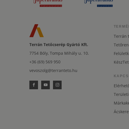
TERMÉ
Terrán 
Terrán Tetőcserép Gyártó Kft.
Tetőren
7754 Bóly, Tompa Mihály u. 10.
Felületk
+36 (69) 569 950
KészTet
vevoszolg@terranteto.hu
KAPCS
Elérhet
Területi
Márkaké
Ácskere