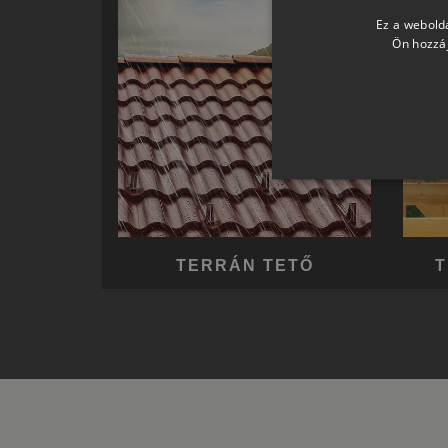
Ez a webolda
Ön hozzáj
TERRÁN TETŐ
T