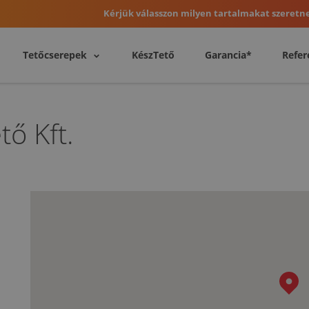
Kérjük válasszon milyen tartalmakat szeretne
Tetőcserepek
KészTető
Garancia*
Refer
ő Kft.