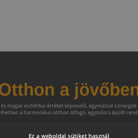
Otthon a jövőbe
 és magas esztétikai értéket képviselő, egymással szinergiá
hetően a harmonikus otthon átfogó, egymásra épülő rends
Ez a weboldal sütiket használ