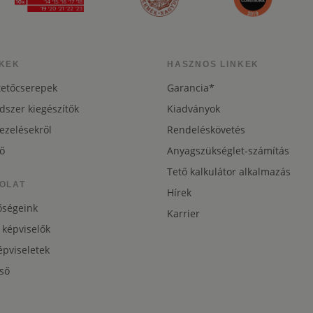
KEK
HASZNOS LINKEK
tetőcserepek
Garancia*
dszer kiegészítők
Kiadványok
ezelésekről
Rendeléskövetés
ő
Anyagszükséglet-számítás
Tető kalkulátor alkalmazás
OLAT
Hírek
őségeink
Karrier
 képviselők
pviseletek
ső