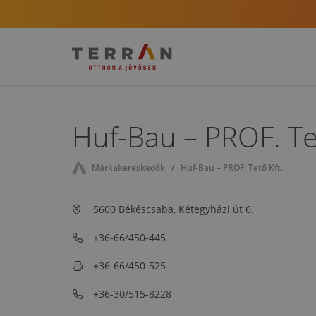
Huf-Bau – PROF. Tet
Márkakereskedők
Huf-Bau – PROF. Tető Kft.
5600 Békéscsaba, Kétegyházi út 6.
+36-66/450-445
+36-66/450-525
+36-30/515-8228