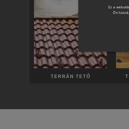
Ez a webolda
Ön hozzáj
TERRÁN TETŐ
T