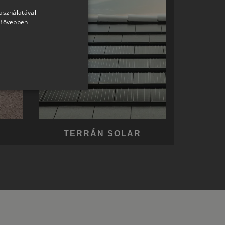
használatával
HUNGARIAN
Bővebben
SLOVAK
GERMAN
ROMANIAN
SLOVENIAN
CROATIAN
SR
RO-HU
TERRÁN SOLAR
ENGLISH
ITALIAN