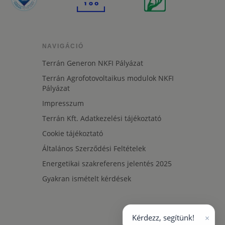
NAVIGÁCIÓ
Terrán Generon NKFI Pályázat
Terrán Agrofotovoltaikus modulok NKFI
Pályázat
Impresszum
Terrán Kft. Adatkezelési tájékoztató
Cookie tájékoztató
Általános Szerződési Feltételek
Energetikai szakreferens jelentés 2025
Gyakran ismételt kérdések
×
Kérdezz, segítünk!