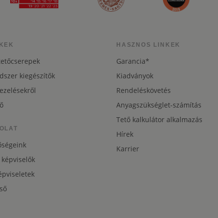
KEK
HASZNOS LINKEK
tetőcserepek
Garancia*
dszer kiegészítők
Kiadványok
ezelésekről
Rendeléskövetés
ő
Anyagszükséglet-számítás
Tető kalkulátor alkalmazás
OLAT
Hírek
őségeink
Karrier
 képviselők
pviseletek
ső