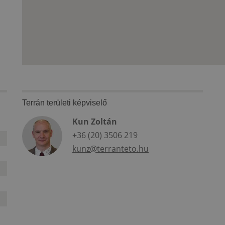
Terrán területi képviselő
Kun Zoltán
+36 (20) 3506 219
kunz@terranteto.hu