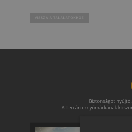
VISSZA A TALÁLATOKHOZ
Biztonságot nyújtó,
A Terrán ernyőmárkának köszön