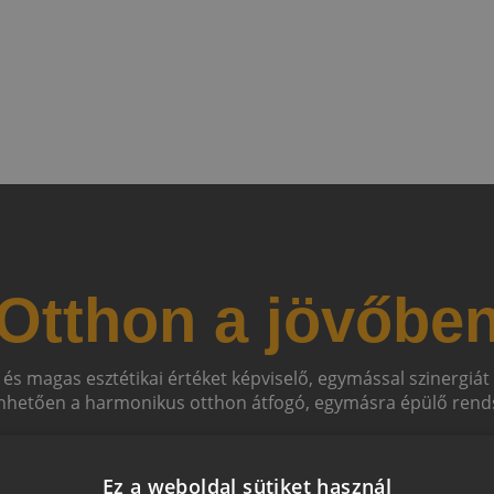
Otthon a jövőbe
 és magas esztétikai értéket képviselő, egymással szinergiá
hetően a harmonikus otthon átfogó, egymásra épülő rends
Ez a weboldal sütiket használ