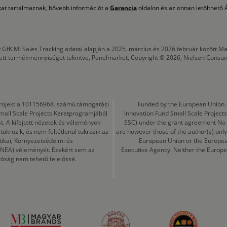
okat tartalmaznak, bővebb információt a
Garancia
oldalon és az onnan letölthető Á
 GfK MI Sales Tracking adatai alapján a 2025. március és 2026 február között
tett termékmennyiséget tekintve, Panelmarket, Copyright © 2026, Nielsen Consu
a projekt a 101156968. számú támogatási
Funded by the European Union. 
mall Scale Projects Keretprogramjából
Innovation Fund Small Scale Proje
t. A kifejtett nézetek és vélemények
SSC) under the grant agreement No
ükrözik, és nem feltétlenül tükrözik az
are however those of the author(s) only
tikai, Környezetvédelmi és
European Union or the Europea
CINEA) véleményét. Ezekért sem az
Executive Agency. Neither the Europe
tóság nem tehető felelőssé.