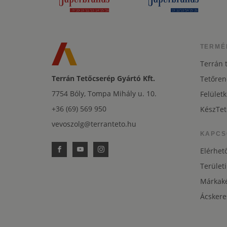
TERMÉ
Terrán 
Terrán Tetőcserép Gyártó Kft.
Tetőren
7754 Bóly, Tompa Mihály u. 10.
Felületk
+36 (69) 569 950
KészTet
vevoszolg@terranteto.hu
KAPCS
Elérhet
Területi
Márkaké
Ácskere