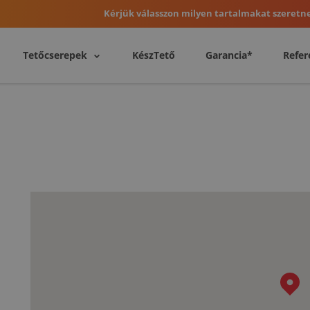
Kérjük válasszon milyen tartalmakat szeretne
Tetőcserepek
KészTető
Garancia*
Refer