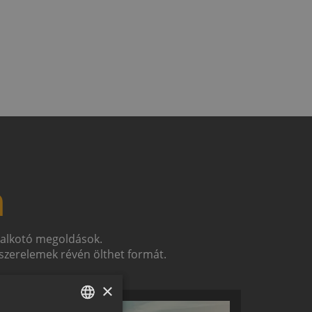
n
t alkotó megoldások.
zerelemek révén ölthet formát.
×