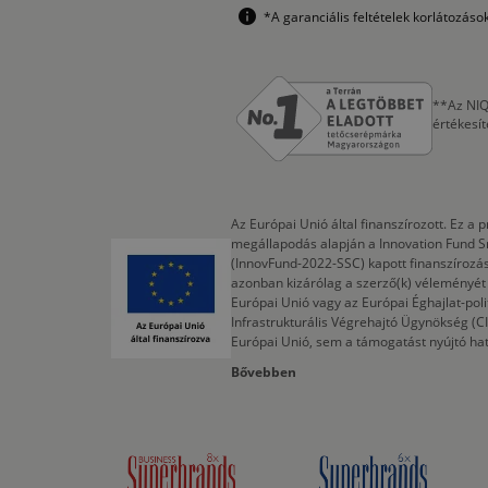
*A garanciális feltételek korlátozás
**Az NIQ
értékesí
Az Európai Unió által finanszírozott. Ez 
megállapodás alapján a Innovation Fund S
(InnovFund-2022-SSC) kapott finanszírozás
azonban kizárólag a szerző(k) véleményét t
Európai Unió vagy az Európai Éghajlat-poli
Infrastrukturális Végrehajtó Ügynökség (
Európai Unió, sem a támogatást nyújtó ha
Bővebben