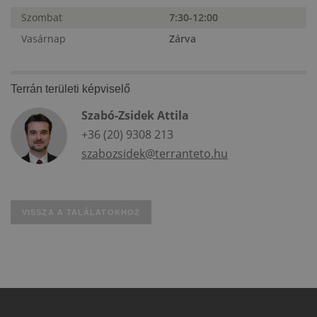
Szombat
7:30-12:00
Vasárnap
Zárva
Terrán területi képviselő
Szabó-Zsidek Attila
+36 (20) 9308 213
szabozsidek@terranteto.hu
VISSZA A TALÁLATOKHOZ