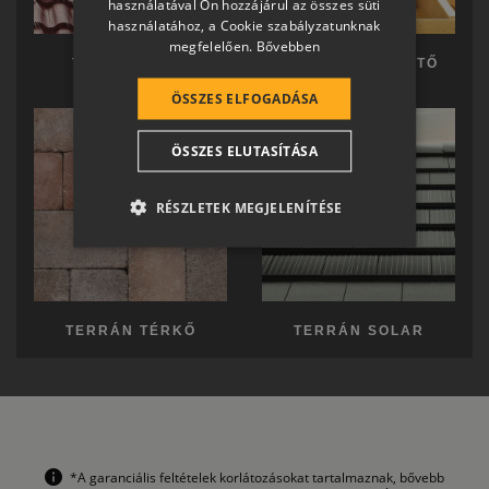
használatával Ön hozzájárul az összes süti
GERMAN
használatához, a Cookie szabályzatunknak
megfelelően.
Bővebben
ROMANIAN
TERRÁN TETŐ
TERRÁN KÉSZTETŐ
SLOVENIAN
ÖSSZES ELFOGADÁSA
CROATIAN
ÖSSZES ELUTASÍTÁSA
SR
RO-HU
RÉSZLETEK MEGJELENÍTÉSE
ENGLISH
ITALIAN
TERRÁN TÉRKŐ
TERRÁN SOLAR
*A garanciális feltételek korlátozásokat tartalmaznak, bővebb