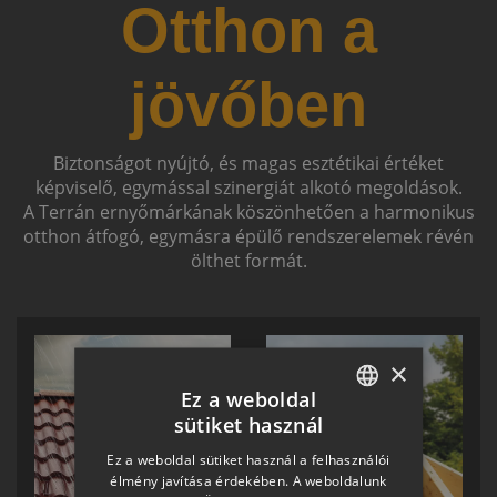
Otthon a
jövőben
Biztonságot nyújtó, és magas esztétikai értéket
képviselő, egymással szinergiát alkotó megoldások.
A Terrán ernyőmárkának köszönhetően a harmonikus
otthon átfogó, egymásra épülő rendszerelemek révén
ölthet formát.
×
Ez a weboldal
sütiket használ
HUNGARIAN
Ez a weboldal sütiket használ a felhasználói
SLOVAK
élmény javítása érdekében. A weboldalunk