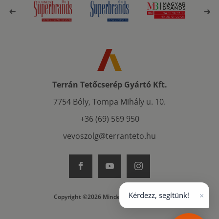
Terrán Tetőcserép Gyártó Kft.
7754 Bóly, Tompa Mihály u. 10.
+36 (69) 569 950
vevoszolg@terranteto.hu
×
Kérdezz, segítünk!
Copyright ©2026 Minden jog fenntartva