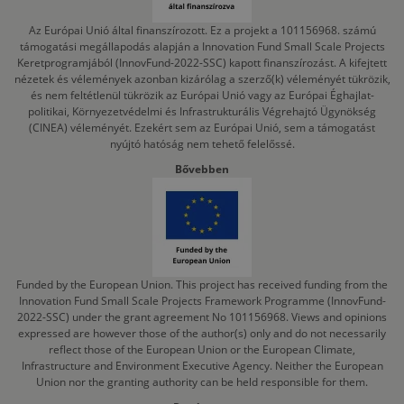
Az Európai Unió által finanszírozott. Ez a projekt a 101156968. számú
támogatási megállapodás alapján a Innovation Fund Small Scale Projects
Keretprogramjából (InnovFund-2022-SSC) kapott finanszírozást. A kifejtett
nézetek és vélemények azonban kizárólag a szerző(k) véleményét tükrözik,
és nem feltétlenül tükrözik az Európai Unió vagy az Európai Éghajlat-
politikai, Környezetvédelmi és Infrastrukturális Végrehajtó Ügynökség
(CINEA) véleményét. Ezekért sem az Európai Unió, sem a támogatást
nyújtó hatóság nem tehető felelőssé.
Bővebben
Funded by the European Union. This project has received funding from the
Innovation Fund Small Scale Projects Framework Programme (InnovFund-
2022-SSC) under the grant agreement No 101156968. Views and opinions
expressed are however those of the author(s) only and do not necessarily
reflect those of the European Union or the European Climate,
Infrastructure and Environment Executive Agency. Neither the European
Union nor the granting authority can be held responsible for them.