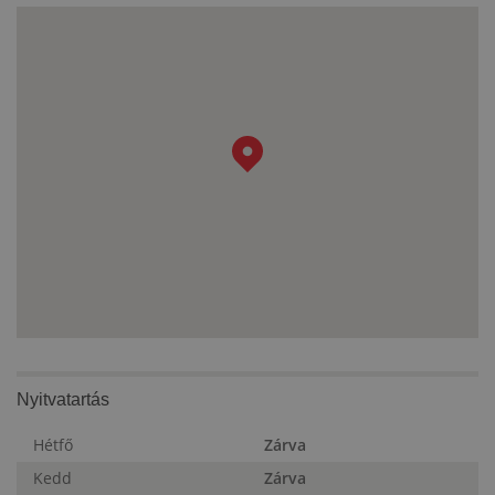
Nyitvatartás
Hétfő
Zárva
Kedd
Zárva