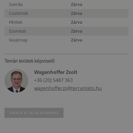
Szerda
Zárva
Csütörtök
Zárva
Péntek
Zárva
Szombat
Zárva
Vasárnap
Zárva
Terrán területi képviselő
Wagenhoffer Zsolt
+36 (20) 5487 363
wagenhofferzs@terranteto.hu
VISSZA A TALÁLATOKHOZ