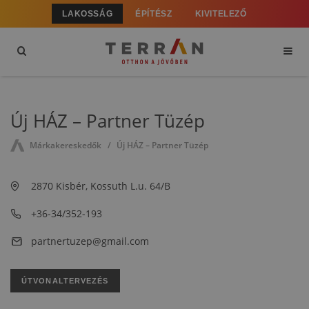
LAKOSSÁG
ÉPÍTÉSZ
KIVITELEZŐ
Új HÁZ – Partner Tüzép
Márkakereskedők
Új HÁZ – Partner Tüzép
2870 Kisbér, Kossuth L.u. 64/B
+36-34/352-193
partnertuzep@gmail.com
ÚTVONALTERVEZÉS