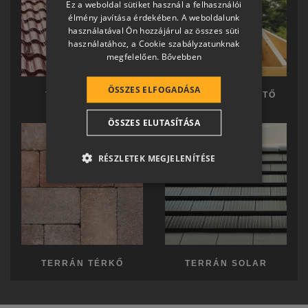
Ez a weboldal sütiket használ a felhasználói
SLOVAK
élmény javítása érdekében. A weboldalunk
használatával Ön hozzájárul az összes süti
GERMAN
használatához, a Cookie szabályzatunknak
megfelelően.
Bővebben
ROMANIAN
SLOVENIAN
ÖSSZES ELFOGADÁSA
TERRÁN TETŐ
TERRÁN KÉSZTETŐ
CROATIAN
ÖSSZES ELUTASÍTÁSA
SR
RO-HU
RÉSZLETEK MEGJELENÍTÉSE
ENGLISH
ITALIAN
TERRÁN TÉRKŐ
TERRÁN SOLAR