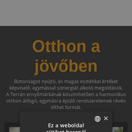
Otthon a
jövőben
Biztonságot nyújtó, és magas esztétikai értéket
képviselő, egymással szinergiát alkotó megoldások.
A Terrán ernyőmárkának köszönhetően a harmonikus
otthon átfogó, egymásra épülő rendszerelemek révén
ölthet formát.
×
Ez a weboldal
sütiket használ