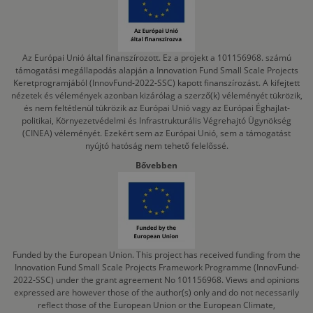
Az Európai Unió által finanszírozott. Ez a projekt a 101156968. számú
támogatási megállapodás alapján a Innovation Fund Small Scale Projects
Keretprogramjából (InnovFund-2022-SSC) kapott finanszírozást. A kifejtett
nézetek és vélemények azonban kizárólag a szerző(k) véleményét tükrözik,
és nem feltétlenül tükrözik az Európai Unió vagy az Európai Éghajlat-
politikai, Környezetvédelmi és Infrastrukturális Végrehajtó Ügynökség
(CINEA) véleményét. Ezekért sem az Európai Unió, sem a támogatást
nyújtó hatóság nem tehető felelőssé.
Bővebben
Funded by the European Union. This project has received funding from the
Innovation Fund Small Scale Projects Framework Programme (InnovFund-
2022-SSC) under the grant agreement No 101156968. Views and opinions
expressed are however those of the author(s) only and do not necessarily
reflect those of the European Union or the European Climate,