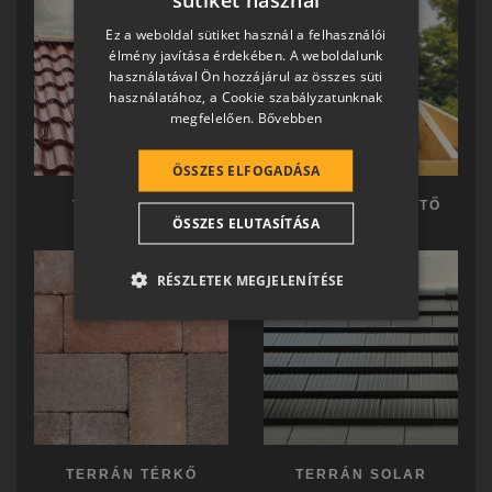
HUNGARIAN
Ez a weboldal sütiket használ a felhasználói
SLOVAK
élmény javítása érdekében. A weboldalunk
használatával Ön hozzájárul az összes süti
GERMAN
használatához, a Cookie szabályzatunknak
megfelelően.
Bővebben
ROMANIAN
SLOVENIAN
ÖSSZES ELFOGADÁSA
CROATIAN
TERRÁN TETŐ
TERRÁN KÉSZTETŐ
ÖSSZES ELUTASÍTÁSA
SR
RO-HU
RÉSZLETEK MEGJELENÍTÉSE
ENGLISH
ITALIAN
TERRÁN TÉRKŐ
TERRÁN SOLAR