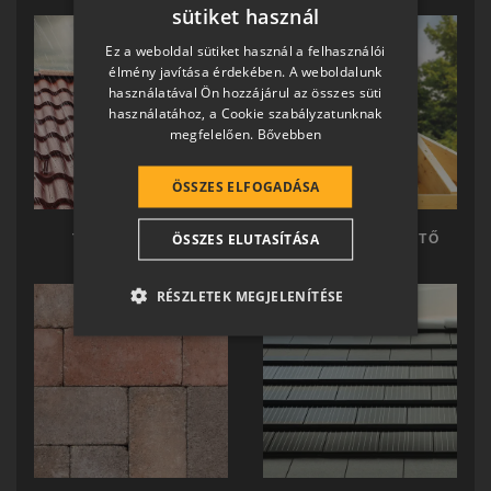
sütiket használ
HUNGARIAN
Ez a weboldal sütiket használ a felhasználói
SLOVAK
élmény javítása érdekében. A weboldalunk
használatával Ön hozzájárul az összes süti
GERMAN
használatához, a Cookie szabályzatunknak
megfelelően.
Bővebben
ROMANIAN
SLOVENIAN
ÖSSZES ELFOGADÁSA
CROATIAN
ÖSSZES ELUTASÍTÁSA
TERRÁN TETŐ
TERRÁN KÉSZTETŐ
SR
RO-HU
RÉSZLETEK MEGJELENÍTÉSE
ENGLISH
ITALIAN