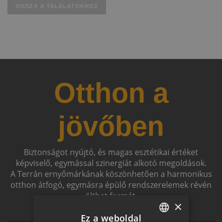
VISSZA A TALÁLATOKHOZ
Otthon a
jövőben
Biztonságot nyújtó, és magas esztétikai értéket
képviselő, egymással szinergiát alkotó megoldások.
A Terrán ernyőmárkának köszönhetően a harmonikus
otthon átfogó, egymásra épülő rendszerelemek révén
ölthet formát.
×
Ez a weboldal