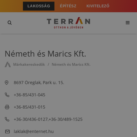
LAKOSSÁG
ÉPÍTÉSZ
KIVITELEZŐ
Németh és Marics Kft.
Márkakereskedők
Németh és Marics Kft.
8697 Öreglak, Park u. 15.
+36-85/431-045
+36-85/431-015
+36-30/436-0127,+36-30/489-1525
laklak@enternet.hu