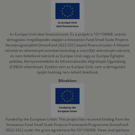
Az Európai Unió által finanszírozott. Ez a projekt a 101156968. számú
támogatási megállapodás alapján a Innovation Fund Small Scale Projects
Keretprogramjából (InnovFund-2022-SSC) kapott finanszírozást. A kifejtett
nézetek és vélemények azonban kizárólag a szerző(k) véleményét tükrözik,
és nem feltétlenül tükrözik az Európai Unió vagy az Európai Éghajlat-
politikai, Környezetvédelmi és Infrastrukturális Végrehajtó Ügynökség
(CINEA) véleményét. Ezekért sem az Európai Unió, sem a támogatást
nyújtó hatóság nem tehető felelőssé.
Bővebben
Funded by the European Union. This project has received funding from the
Innovation Fund Small Scale Projects Framework Programme (InnovFund-
2022-SSC) under the grant agreement No 101156968. Views and opinions