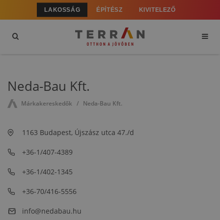
LAKOSSÁG
ÉPÍTÉSZ
KIVITELEZŐ
Neda-Bau Kft.
Márkakereskedők
Neda-Bau Kft.
1163 Budapest, Újszász utca 47./d
+36-1/407-4389
+36-1/402-1345
+36-70/416-5556
info@nedabau.hu