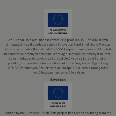
Az Európai Unió által finanszírozott. Ez a projekt a 101156968. számú
támogatási megállapodás alapján a Innovation Fund Small Scale Projects
Keretprogramjából (InnovFund-2022-SSC) kapott finanszírozást. A kifejtett
nézetek és vélemények azonban kizárólag a szerző(k) véleményét tükrözik,
és nem feltétlenül tükrözik az Európai Unió vagy az Európai Éghajlat-
politikai, Környezetvédelmi és Infrastrukturális Végrehajtó Ügynökség
(CINEA) véleményét. Ezekért sem az Európai Unió, sem a támogatást
nyújtó hatóság nem tehető felelőssé.
Bővebben
Funded by the European Union. This project has received funding from the