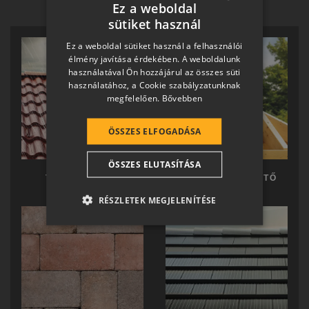
Ez a weboldal
sütiket használ
HUNGARIAN
Ez a weboldal sütiket használ a felhasználói
SLOVAK
élmény javítása érdekében. A weboldalunk
használatával Ön hozzájárul az összes süti
GERMAN
használatához, a Cookie szabályzatunknak
megfelelően.
Bővebben
ROMANIAN
SLOVENIAN
ÖSSZES ELFOGADÁSA
CROATIAN
ÖSSZES ELUTASÍTÁSA
SR
TERRÁN TETŐ
TERRÁN KÉSZTETŐ
RO-HU
RÉSZLETEK MEGJELENÍTÉSE
ENGLISH
ITALIAN