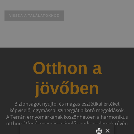
VISSZA A TALÁLATOKHOZ
Otthon a
jövőben
Biztonságot nyújtó, és magas esztétikai értéket
képviselő, egymással szinergiát alkotó megoldások.
A Terrán ernyőmárkának köszönhetően a harmonikus
otthon átfogó, egymásra épülő rendszerelemek révén
×
ölthet formát.